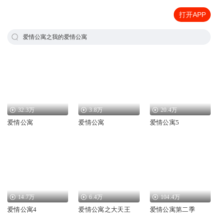
打开APP
爱情公寓之我的爱情公寓
32.3万
3.8万
20.4万
爱情公寓
爱情公寓
爱情公寓5
14.7万
6.4万
104.4万
爱情公寓4
爱情公寓之大天王
爱情公寓第二季