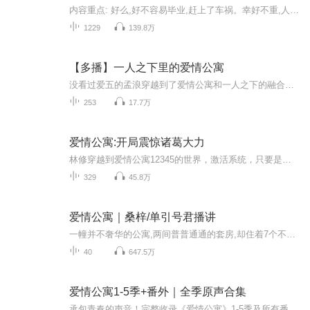
内容重点: 好么,好不容易毕业,赶上了车祸。幸好不重,人没啥事儿,不过撞了人的那个妹子,怎么怎么看,那么像<爱情公寓>里的女主角胡一菲呢咦怎么还有一个张口闭口"好男人就是我,我就是曾小贤"的……贱人曾好嘛,原来是穿越到了爱情公寓的世界!不过这个自称"神...
1229
139.8万
【多播】一人之下里的爱情公寓
没看过爱五的孟浪穿越到了爱情公寓和一人之下的融合世界。 那天，损友诸葛青端着酒杯找到他。 “老孟，我有个美若天仙的表妹，介绍给你呗？” “好啊！”…… 于是，一年后，龙虎山罗天大醮。 一名元气满满的短发美少女朝着眼前慈眉善目的老者盈盈下拜。 ...
253
17.7万
爱情公寓:开局震惊诸葛大力
林修穿越到爱情公寓12345的世界，激活系统，只要是林修引起的强烈情绪，就能够根据系统评价，获得奖励。大师级八极拳！胡一菲的弹一闪奈何不了我。勇气加成！公寓里最有种的张益达也甘拜下风。吕氏春秋，魅力提升！大力在手，天下我有！胡一菲：“真的难以...
329
45.8万
爱情公寓｜桑梓/单引号君播讲
一幢并不奢华的公寓,两间普普通通的套房,却住着7个不同背景,不同身份,不同梦想的青年男女。无一例外,他们都是有故事的人,就在这栋爱情公寓里,每天都发生着看似平常却又乐趣十足的故事。时而搞笑,时而离奇,时而浪漫,时而感动.他们在一起,用嬉笑怒骂传达新一...
40
647.5万
爱情公寓1-5季+番外｜全季原声合集
承包青春的声音！完整收录《爱情公寓》1-5季及所有番外篇原声，涵盖经典台词、片头片尾曲、插曲及名场面背景音。从“最好的朋友在身边”到“爱情公寓，再见”，每一段声音都能拉回那些笑泪交织的时光，重温曾小贤、胡一菲、吕子乔们的热血与温柔，原声无损...