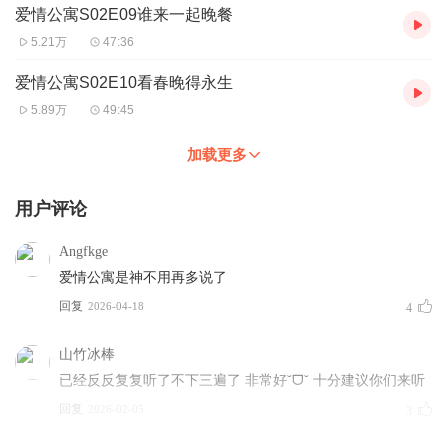
爱情公寓S02E09谁来一起晚餐
5.21万
47:36
爱情公寓S02E10看春晚得永生
5.89万
49:45
加载更多
用户评论
Angfkge
爱情公寓是神不用再多说了
回复
2026-04-18
4
山竹冰棒
已经反反复复听了不下三遍了 非常好˘ᗜ˘ 十分建议你们来听
回复
2026-02-05
3