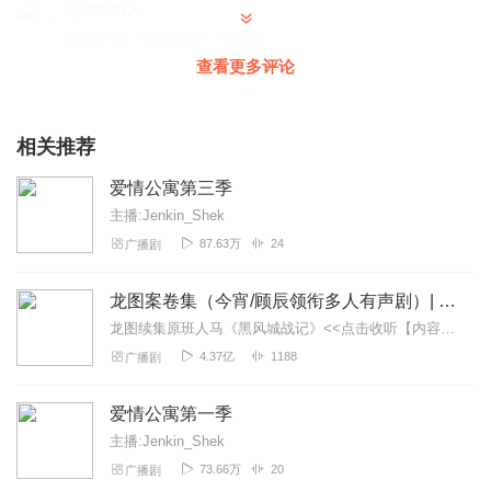
南浔听书人
非常不错，爱情公寓，不错哟
查看更多评论
回复
2026-04-24
0
听友581567301
相关推荐
多多更新，终于能听爱情公寓了！
回复
2026-02-01
0
爱情公寓第三季
主播:Jenkin_Shek
87.63万
24
广播剧
龙图案卷集（今宵/顾辰领衔多人有声剧）| 探案
龙图续集原班人马《黑风城战记》<<点击收听【内容简介】《龙图案卷集》是由耳雅根据古典名著《三侠五义》（又叫七五）改编所写的网络小说，主要讲述的是鼠（白玉堂）...
4.37亿
1188
广播剧
爱情公寓第一季
主播:Jenkin_Shek
73.66万
20
广播剧