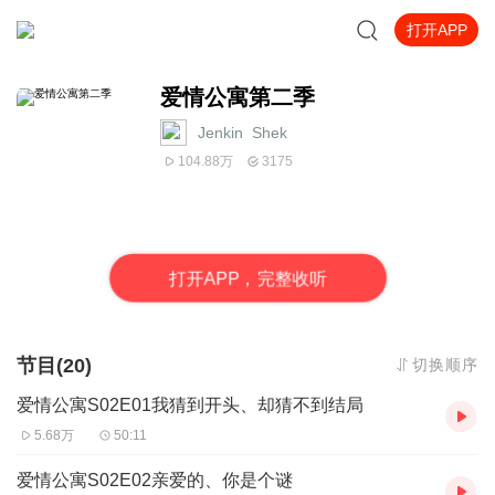
打开APP
爱情公寓第二季
Jenkin_Shek
104.88万
3175
打
开
A
P
P，完整收听
节目(20)
切换顺序
爱情公寓S02E01我猜到开头、却猜不到结局
5.68万
50:11
爱情公寓S02E02亲爱的、你是个谜