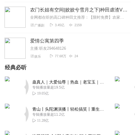
农门长姐有空间|姣姣兮雪月之下|种田虐渣VIP免费
全网都在听的高口碑种田文推荐：【限时免费】农家小福女|姣姣兮郁雨竹|全网最快寒门大俗人|姣姣兮杜骁|萌宝女强古言爽文魏晋干饭人未删减全网最快|农家小福...
3.45亿
2159
广播剧
爱情公寓第四季
主播:听友294648126
77.68万
24
娱乐
经典必听
蛊真人｜大爱仙尊｜热血｜老宝玉｜多人VIP免费有声剧
专辑播放量超19.5亿
19.05亿
青山丨头陀渊演播丨轻松搞笑丨重生穿越丨古代权谋丨VIP免费 | 多人有声剧
专辑播放量超11.2亿
11.28亿