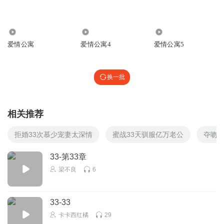
32.34万
14.79万
20.43万
爱情公寓
爱情公寓4
爱情公寓5
换一批
相关推荐
拒婚33次慕少宠妻太深情
蜜战33天驯服亿万老公
夺吻3
33-第33章
梁不良
6
33-33
卡卡西红橘
29