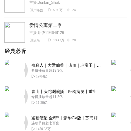
主播:Jenkin_Shek
5.90万
24
广播剧
爱情公寓第二季
主播:听友294648126
13.47万
20
娱乐
经典必听
蛊真人｜大爱仙尊｜热血｜老宝玉｜多人VIP免费有声剧
专辑播放量超19.3亿
19.04亿
青山丨头陀渊演播丨轻松搞笑丨重生穿越丨古代权谋丨VIP免费 | 多人有声剧
专辑播放量超11.2亿
11.26亿
盗墓笔记 全8部丨豪华CV版丨苏尚卿&边江 领衔 多人有声剧丨冠声文化丨南派三叔
连载节目超七百集
1470.36万