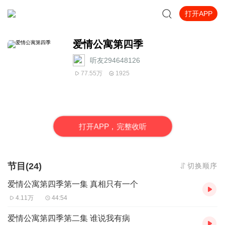
打开APP
爱情公寓第四季
听友294648126
77.55万
1925
打
开
A
P
P，完整收听
节目(24)
切换顺序
爱情公寓第四季第一集 真相只有一个
4.11万
44:54
爱情公寓第四季第二集 谁说我有病