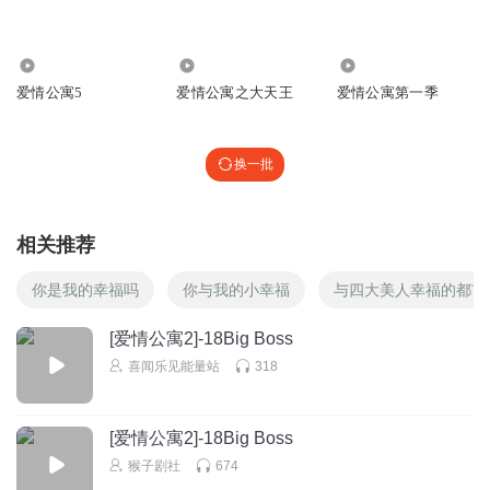
回复
2019-12-23
2
艾米童鞋
20.43万
6.41万
73.86万
爱情公寓5
爱情公寓之大天王
爱情公寓第一季
回复
2018-08-12
2
换一批
霸气女孩子
相关推荐
回复
2020-04-11
1
你是我的幸福吗
你与我的小幸福
与四大美人幸福的都市
霸气女孩子
回复 @
霸气女孩子
:
[爱情公寓2]-18Big Boss
喜闻乐见能量站
318
黄金VlP
好听(✪▽✪)
[爱情公寓2]-18Big Boss
回复
2019-07-31
1
猴子剧社
674