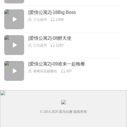
我为谁_j6
[爱情公寓2]-18Big Boss
好听
三七说书
1306
回复
2018-12-01
1
一生只爱一人1314520
[爱情公寓2]-08醉天使
好听😄
三七说书
1267
回复
2017-07-12
1
听友394595719
[爱情公寓2]-09谁来一起晚餐
😊
喜闻乐见能量站
337
回复
2023-01-13
0
© 2014-
2026
喜马拉雅 版权所有