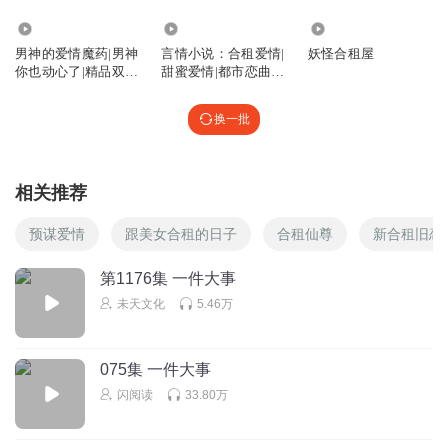
5588
6.20万
313
男神的爱情魔药|男神
言情小说：合租爱情|
妖怪合租屋
你也动心了|精品双播
甜蜜爱情|都市恋曲|
剧
丑女蜕变
换一批
相关推荐
预谋爱情
跟美女合租的日子
合租仙尊
新合租旧恋
第1176集 一件大事
未天文化
5.46万
075集 一件大事
闪阅读
33.80万