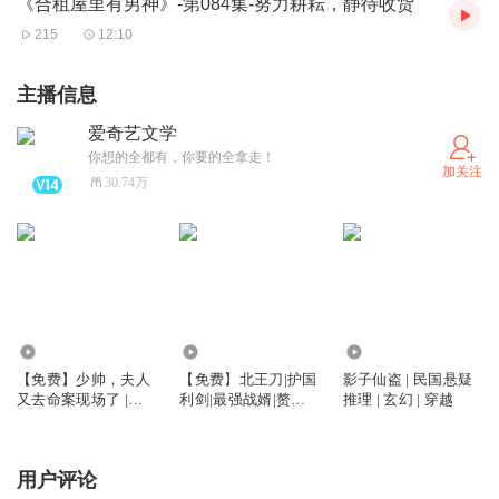
《合租屋里有男神》-第084集-努力耕耘，静待收货
215
12:10
主播信息
爱奇艺文学
你想的全都有，你要的全拿走！
加关注
30.74万
2.99万
17.05万
2.02万
【免费】少帅，夫人
【免费】北王刀|护国
影子仙盗 | 民国悬疑
又去命案现场了 |民
利剑|最强战婿|赘婿|
推理 | 玄幻 | 穿越
国| 探案
战神|神医|复仇
用户评论