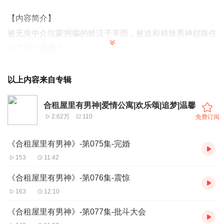
【内容简介】
被无良中介坑蒙拐骗的糙汉子辛雨，被迫和精致男神赵路住
在了同一屋檐下。
她用方便面当晚饭，他就亲自下厨给她做好四菜一汤。
她把啤酒当水喝，他就把她的酒全都藏了起来。
以上内容来自专辑
辛雨：“赵路你让我想起一个人。”
合租屋里有男神|爱情公寓|欢乐颂|追梦|温馨
赵路眉毛一挑：“谁？”
2.62万
110
免费订阅
辛雨：“我爸。”
赵路：“怎么着？要认我做义父？”
《合租屋里有男神》-第075集-完婚
辛雨：“想得美！”
153
11:42
赵路：“熊孩子。”
《合租屋里有男神》-第076集-震惊
163
12:10
【收听专辑，在线爆更】
日更2集，0.2元/集，会员免费收听
《合租屋里有男神》-第077集-批斗大会