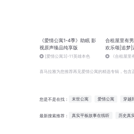
《爱情公寓1-4季》助眠 影
合租屋里有男
视原声臻品纯享版
欢乐颂|追梦|
[爱情公寓3]-11英雄本色
《合租屋里有
集-预谋一件大
喜马拉雅为您推荐再见爱情公寓的精选专辑，包含
末世公寓
爱情公寓
穿越
您是不是在找：
爱情公寓之我的爱情公寓
风
真实平板故事在线听
历史真
最新搜索推荐：
梦想公寓
大家的爱情公寓
极地背景故事在线听
青少年