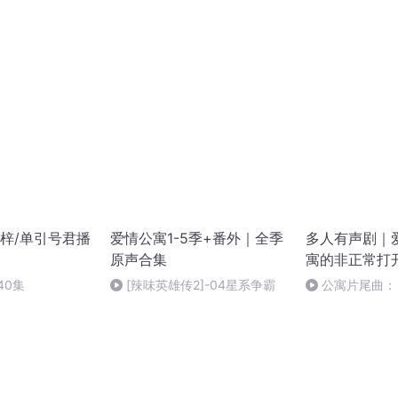
门2）
梓/单引号君播
爱情公寓1-5季+番外｜全季
多人有声剧｜
原声合集
寓的非正常打
40集
[辣味英雄传2]-04星系争霸
公寓片尾曲：
主》（新书《剑
月21日上架，欢