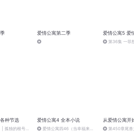
季
爱情公寓第二季
爱情公寓5 爱
第36集 一
婚礼的仪式
各种节选
爱情公寓4 全本小说
从爱情公寓开
| 孤独的根号三
爱情公寓四46（当幸福来撬
第450章尾