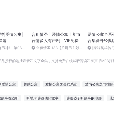
神|爱情公寓|
合租情圣丨爱情公寓丨都市
爱情公寓全系列｜
温馨
言情多人有声剧丨VIP免费
合集番外经典
男神》-第083
合租情圣 133【片尾男主献
[辣味英雄传2
事
唱!】
正品授权的连播声音和文字全集，支持免费在线试听阅读和有声书MP3打
到爱情公寓
超武公寓
爱情公寓之美女系统
爱情公寓之向往的
情公寓
爱情公寓之火影系统
一人之下里的爱情公寓
爱情公寓
实故事在线听
听地球讲述他的故事
讲给傻子听故事的电影
儿
我的美女公寓
向往的公寓
爱情公寓的生活我来了
生活在爱
听故事的设备
半夜听的奇怪故事视频
听故事脑海里没有画面