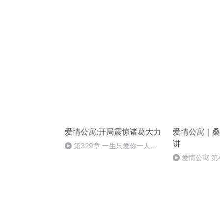
①
爱情公寓:开局震惊诸葛大力
爱情公寓｜桑
讲
第329章 一生只爱你一人
(╭•́⍛•̀)╭☞求关注
爱情公寓 第