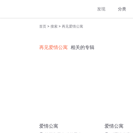
发现
分类
>
>
首页
搜索
再见爱情公寓
再见爱情公寓
相关的专辑
爱情公寓
爱情公寓