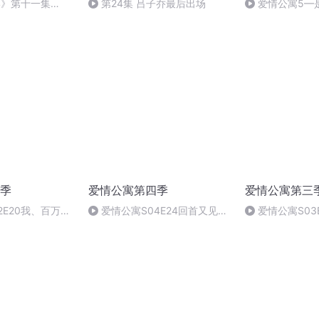
4》第十一集
第24集 吕子乔最后出场
爱情公寓5—
寓 #好剧推荐 #下
美丽（九）
季
爱情公寓第四季
爱情公寓第三
2E20我、百万富
爱情公寓S04E24回首又见他
爱情公寓S03
（下）