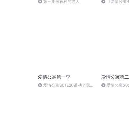
第三集最有种的男人
《爱情公寓
*09，#爱情公
饭剧
爱情公寓第一季
爱情公寓第二
爱情公寓S01E20谁动了我的
爱情公寓S0
情人节
翁(下）