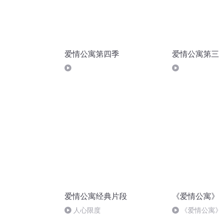
爱情公寓第四季
爱情公寓第三
爱情公寓经典片段
《爱情公寓》
人心限度
《爱情公寓》