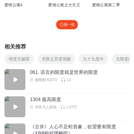
爱情公寓4
爱情公寓之大天王
爱情公寓第二季
换一批
相关推荐
维度无极限
无限之异度觉醒
九十九度中
无限度的
061. 语言的限度就是世界的限度
紫图图书ZITO
13
1304 最高限度
华音凡人剧场
1.07万
《古井》人心不足蛇吞象，欲望要有限度
（XIMI粉丝团畅听）