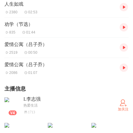
人生如戏
2380
02:53
劝学（节选）
835
01:44
爱情公寓（吕子乔）
2519
00:50
爱情公寓（吕子乔）
2086
01:07
主播信息
L李志强
热爱生活
加关注
1713