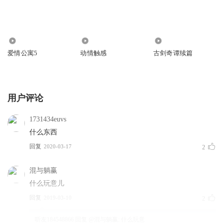
1382
445
4775
爱情公寓5
动情触感
古剑奇谭续篇
用户评论
1731434euvs
什么东西
回复
2020-03-17
2
混与躺赢
什么玩意儿
回复
2019-03-10
2
听友184548866
回复 @
混与躺赢
:
什么玩意