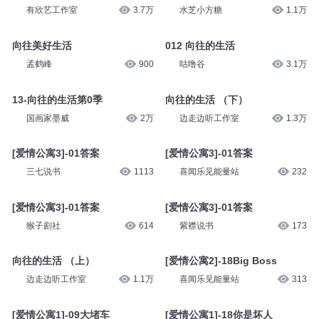
有欣艺工作室
3.7万
水芝小方糖
1.1万
向往美好生活
012 向往的生活
孟鹤峰
900
咕噜谷
3.1万
13-向往的生活第0季
向往的生活 （下）
国画家墨威
2万
边走边听工作室
1.3万
[爱情公寓3]-01答案
[爱情公寓3]-01答案
三七说书
1113
喜闻乐见能量站
232
[爱情公寓3]-01答案
[爱情公寓3]-01答案
猴子剧社
614
紫襟说书
173
向往的生活 （上）
[爱情公寓2]-18Big Boss
边走边听工作室
1.1万
喜闻乐见能量站
313
[爱情公寓1]-09大堵车
[爱情公寓1]-18你是坏人