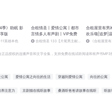
4季》助眠 影
合租情圣丨爱情公寓丨都市
合租屋里有男神
享版
言情多人有声剧丨VIP免费
欢乐颂|追梦|
-11英雄本色
合租情圣 133【片尾男主献
《合租屋里有
唱!】
集-预谋一件大事
含正品授权的连播声音和文字全集，支持免费在线试听阅读和有声书MP3
女公寓
爱情公寓之向往的生活
穿越到爱情公寓
向往的公寓
公寓之美女系统
九重天公寓
爱情公寓的生活我来了
爱情公寓
培养注意力
京剧猫在线听故事
桑酒听爸爸讲故事在线听
听故
末世公寓
情在爱情公寓
再见爱情公寓
超武公寓
风情
莎讲故事在线听
绝望电波故事在线听
听抖音生活小故事
午睡