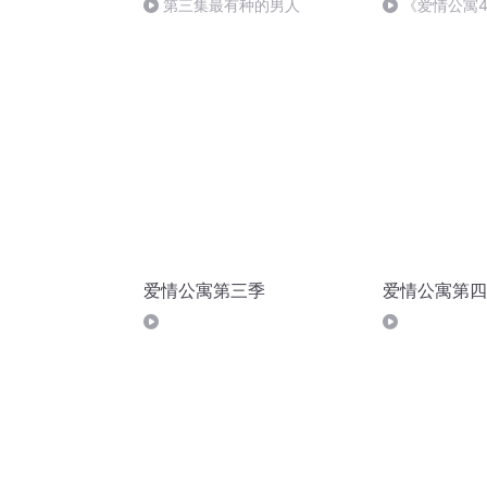
第三集最有种的男人
《爱情公寓
*11，#爱情公
饭剧
爱情公寓第三季
爱情公寓第四