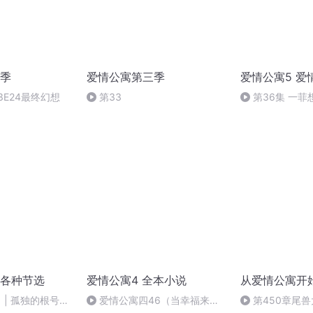
季
爱情公寓第三季
爱情公寓5 爱
3E24最终幻想
第33
第36集 一
婚礼的仪式
各种节选
爱情公寓4 全本小说
从爱情公寓开
| 孤独的根号三
爱情公寓四46（当幸福来撬
第450章尾