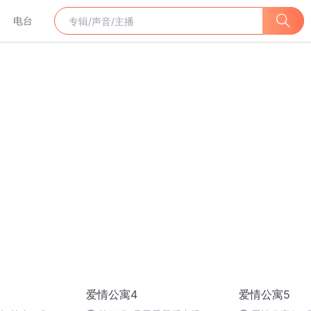
电台
爱情公寓4
爱情公寓5