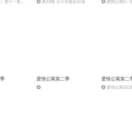
4》第十一集
第24集 吕子乔最后出场
爱情公寓5—
寓 #好剧推荐 #下
美丽（九）
季
爱情公寓第二季
爱情公寓第二
爱情公寓S02
翁(下）