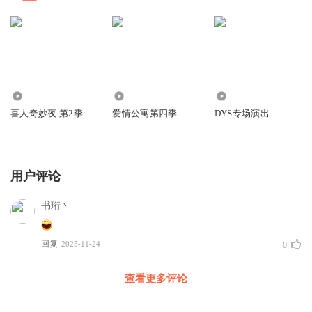
611
5.97万
8.49万
喜人奇妙夜 第2季
爱情公寓第四季
DYS专场演出
用户评论
书珩丶
回复
2025-11-24
0
查看更多评论