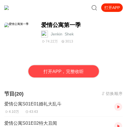
打开APP
爱情公寓第一季
Jenkin_Shek
74.22万
3013
打
开
A
P
P，完整收听
节目(20)
切换顺序
爱情公寓S01E01婚礼大乱斗
4.10万
43:43
爱情公寓S01E02特大丑闻