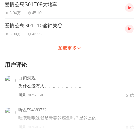
爱情公寓S01E09大堵车
3.94万
45:10
爱情公寓S01E10赌神关谷
3.93万
43:55
加载更多
用户评论
白鹤洞观
为什么没有人。。。。。。。。。
回复
2025-10-09
5
听友594883722
哇哦哇哦这就是青春的感觉吗？是的是的
回复
2026-06-11
0