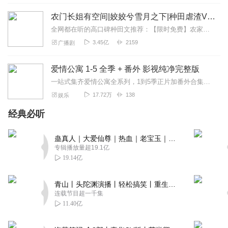
农门长姐有空间|姣姣兮雪月之下|种田虐渣VIP免费
全网都在听的高口碑种田文推荐：【限时免费】农家小福女|姣姣兮郁雨竹|全网最快寒门大俗人|姣姣兮杜骁|萌宝女强古言爽文魏晋干饭人未删减全网最快|农家小福...
3.45亿
2159
广播剧
爱情公寓 1-5 全季 + 番外 影视纯净完整版
一站式集齐爱情公寓全系列，1到5季正片加番外合集上线！纯净影视原版无多余剪辑，每一段经典剧情都原汁原味，承包你的青春回忆，休闲追剧随时畅听畅看。
17.72万
138
娱乐
经典必听
蛊真人｜大爱仙尊｜热血｜老宝玉｜多人VIP免费有声剧
专辑播放量超19.1亿
19.14亿
青山丨头陀渊演播丨轻松搞笑丨重生穿越丨古代权谋丨VIP免费 | 多人有声剧
连载节目超一千集
11.40亿