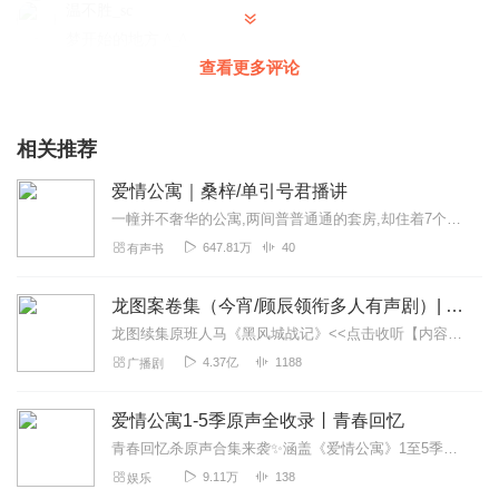
温不胜_sc
梦开始的地方 ^_^
查看更多评论
回复
2026-03-18
0
相关推荐
爱情公寓｜桑梓/单引号君播讲
一幢并不奢华的公寓,两间普普通通的套房,却住着7个不同背景,不同身份,不同梦想的青年男女。无一例外,他们都是有故事的人,就在这栋爱情公寓里,每天都发生着看似平常...
647.81万
40
有声书
龙图案卷集（今宵/顾辰领衔多人有声剧）| 探案
龙图续集原班人马《黑风城战记》<<点击收听【内容简介】《龙图案卷集》是由耳雅根据古典名著《三侠五义》（又叫七五）改编所写的网络小说，主要讲述的是鼠（白玉堂）...
4.37亿
1188
广播剧
爱情公寓1-5季原声全收录丨青春回忆
青春回忆杀原声合集来袭✨涵盖《爱情公寓》1至5季正片+番外全部原声内容，经典台词名场面、治愈插曲、热血片尾曲一键收藏。那些年听过的旋律、笑过的瞬间、感动的时刻...
9.11万
138
娱乐