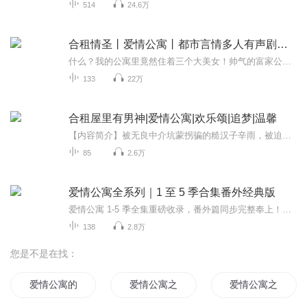
514
24.6万
合租情圣丨爱情公寓丨都市言情多人有声剧丨VIP免费
什么？我的公寓里竟然住着三个大美女！帅气的富家公子为了逃离家人管束，从湾湾跑到杭城在开门的一瞬间惊掉了下巴……一段奇妙的邂逅，一份美丽的情缘，一场甜甜的爱恋就此拉开……
133
22万
合租屋里有男神|爱情公寓|欢乐颂|追梦|温馨
【内容简介】被无良中介坑蒙拐骗的糙汉子辛雨，被迫和精致男神赵路住在了同一屋檐下。她用方便面当晚饭，他就亲自下厨给她做好四菜一汤。她把啤酒当水喝，他就把她的酒全都藏了起来。辛雨：“赵路你让我想起一个人。”赵路眉毛一挑：“谁？”辛雨：“我爸...
85
2.6万
爱情公寓全系列｜1 至 5 季合集番外经典版
爱情公寓 1-5 季全集重磅收录，番外篇同步完整奉上！影视纯净无删减版本，重温青春经典名场面，爆笑日常、温情瞬间一网打尽，带你重回充满欢乐与感动的爱情公寓。
138
2.8万
您是不是在找：
爱情公寓的生活我来了
爱情公寓之向往的生活
爱情公寓之我的爱