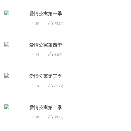
爱情公寓第一季
20
73.7万
爱情公寓第四季
24
5.9万
爱情公寓第三季
24
87.7万
爱情公寓第二季
20
13.4万