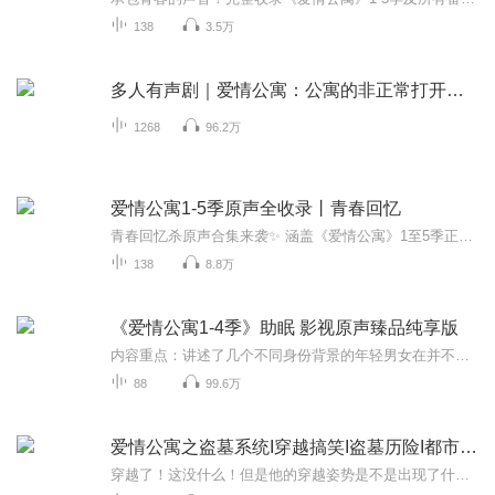
138
3.5万
多人有声剧｜爱情公寓：公寓的非正常打开方式
1268
96.2万
爱情公寓1-5季原声全收录丨青春回忆
青春回忆杀原声合集来袭✨ 涵盖《爱情公寓》1至5季正片+番外全部原声内容，经典台词名场面、治愈插曲、热血片尾曲一键收藏。那些年听过的旋律、笑过的瞬间、感动的时刻，都藏在这张专辑里，无损音质还原现场感，戴上耳机，一秒重回爱情公寓，与青春再遇一次。
138
8.8万
《爱情公寓1-4季》助眠 影视原声臻品纯享版
内容重点：讲述了几个不同身份背景的年轻男女在并不奢华的爱情公寓里开心生活，嬉笑打闹的爱情故事。主播介绍：本人[疯兔子si]仅对爱情公寓系列影视原声音频进行转载，仅自用，不涉及任何商业行为。
88
99.6万
爱情公寓之盗墓系统I穿越搞笑I盗墓历险I都市浪漫I甜美爱情I精品多播
穿越了！这没什么！但是他的穿越姿势是不是出现了什么问题？穿越到爱情公墓……不对，是爱情笔记算是怎么回事啊！错了，是盗墓公寓？就是这么回事吧！而且还成为除去小黑之外另一个神秘人，从来都没有露脸的！而且他带的系统明显跑偏了吧？盗墓系统算是怎...