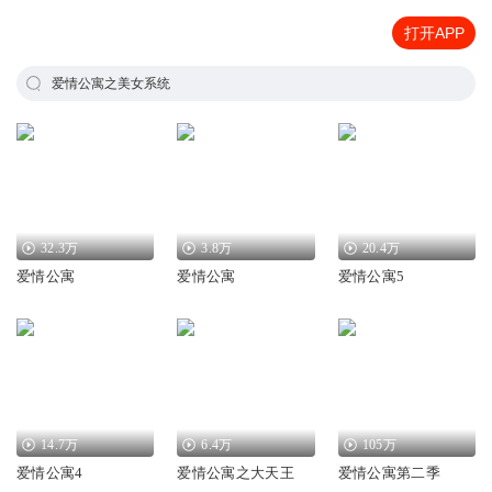
打开APP
爱情公寓之美女系统
32.3万
3.8万
20.4万
爱情公寓
爱情公寓
爱情公寓5
14.7万
6.4万
105万
爱情公寓4
爱情公寓之大天王
爱情公寓第二季