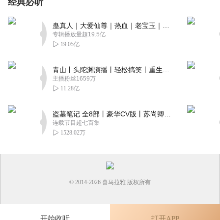
经典必听
蛊真人｜大爱仙尊｜热血｜老宝玉｜多人VIP免费有声剧
专辑播放量超19.5亿
19.05亿
青山丨头陀渊演播丨轻松搞笑丨重生穿越丨古代权谋丨VIP免费 | 多人有声剧
主播粉丝1659万
11.28亿
盗墓笔记 全8部丨豪华CV版丨苏尚卿&边江 领衔 多人有声剧丨冠声文化丨南派三叔
连载节目超七百集
1528.02万
© 2014-
2026
喜马拉雅 版权所有
开始收听
打开APP