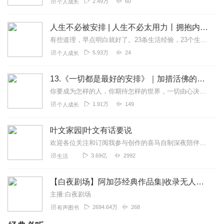
2.49万
60
个人成长
人生不必被安排 | 人生不必太用力丨拥抱内心的平和
有些道理，早点明白就好了。23条生活经验，23个生活哲学，面对瞬息万变的世界，重新思考人生的价值和意义。本书汇集了鲁细细的种种人生感悟，关于生活、关于感情、关于...
5.93万
24
个人成长
13.《一切都是最好的安排》｜加措活佛的人生开示
你要成为怎样的人，你期待怎样的世界，一切由心决定；痛苦并不是人生的真相，勇敢地面对自己的内心，才能找到更有力量的自己。
1.91万
149
个人成长
叶文家园|叶文有话要说
欢迎各位关注和订阅我参与创作的喜马自制深夜陪伴谈话栏目《听你说·百态人声》【听你说·百态人声】每晚直播连线真实人间故事|叶文现场互动中|人间冷暖，抱团取暖每周...
3.69亿
2992
生活
【白夜剧场】阿加莎经典作品集|收录无人生还等作品
主播:白夜剧场
2694.64万
268
有声图书