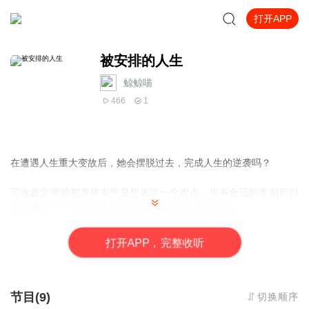
打开APP
被安排的人生
鲸鲸喵
466
1
在遭遇人生重大变故后，她会摆脱过去，完成人生的逆袭吗？
写这篇文章的初衷其实只是想表达一个观点，没有合适的案例所以
自己编了一个，没想到居然写成了人生第一篇小连载。
也不是没想过把它写成大女主逆袭爽文，可还是觉得人生逆袭谈何
容易，在生活本来的基础上稍添姿色已实属不易，就让它平凡而又
打
开
A
P
P，完整收听
不简单吧。
也希望所有身处此境的人们，可以摆脱过去，在自己的节奏里，不
顾其他，兀自生长。
节目(9)
切换顺序