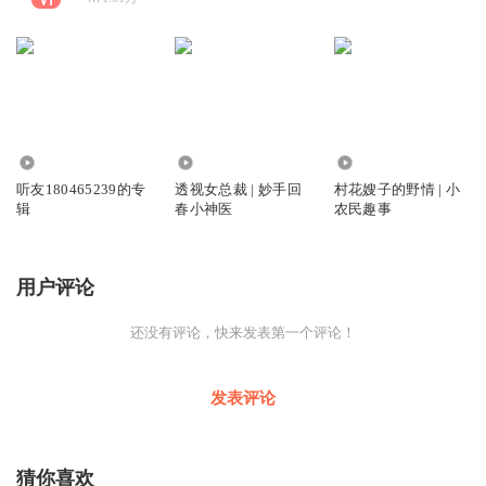
864.66万
2.62万
6.83万
听友180465239的专
透视女总裁 | 妙手回
村花嫂子的野情 | 小
辑
春小神医
农民趣事
用户评论
还没有评论，快来发表第一个评论！
发表评论
猜你喜欢