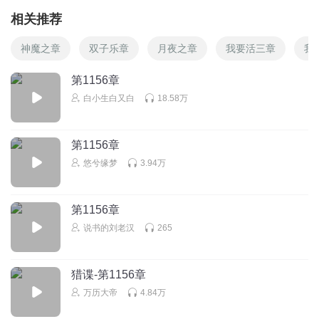
相关推荐
神魔之章
双子乐章
月夜之章
我要活三章
我
第1156章
白小生白又白
18.58万
第1156章
悠兮缘梦
3.94万
第1156章
说书的刘老汉
265
猎谍-第1156章
万历大帝
4.84万