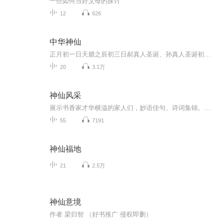
一些如何当好父母的探讨
12
626
中华神仙
正月初一日天腊之辰初三日郝真人圣诞、孙真人圣诞初五日孙祖清静元君诞初九日玉皇上帝圣诞十三日关圣帝君飞升十五日上元天官圣诞、灵宝天师圣诞十九日长春邱真人圣诞二月初一日勾陈天皇大帝圣诞、长春刘真人(刘渊然)圣诞初二日土地正神诞、姜太公圣诞初三日文昌梓潼帝君圣诞初六日东华帝君圣诞十三日葛真君圣诞十五日太上老君圣诞十九日慈航真人观音大士圣诞三月初一日谭祖长真真人诞初三日玄天上帝圣诞初六日眼光娘娘圣诞十五日天师张大真人圣诞、财神赵公元帅圣诞十六日三茅真君得道之辰、中岳大帝圣诞十八日王祖...
20
3.1万
神仙风采
展示书香家才华横溢的家人们，妙语佳句、诗词集锦。堪称斗诗盛会，神仙打架。
55
7191
神仙福地
21
2.5万
神仙意境
作者 梁归智 （好书推广 侵权即删）