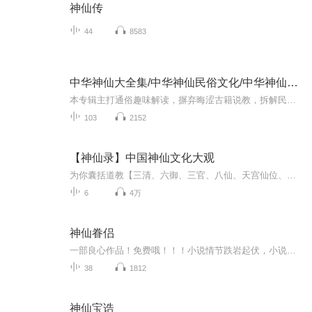
神仙传
44
8583
中华神仙大全集/中华神仙民俗文化/中华神仙谱系
本专辑主打通俗趣味解读，摒弃晦涩古籍说教，拆解民间神仙文化。深挖各路神明的凡人过往、成神逆袭之路、三界职权与千年民俗渊源，打破大众固有认知。从家喻户晓的民俗神明，到天庭实权冷门仙神，再到完整的地府体系、流年太岁文化，全方位还原真实鲜活、...
103
2152
【神仙录】中国神仙文化大观
为你囊括道教【三清、六御、三官、八仙、天宫仙位、北极四圣等其他神仙】佛教【三世佛、华严三圣、六观音、四大天王等】民间诸神和阴间诸神的由来和文献资料中的记载，以中华民族悠久的神怪传说文化为主线，运用生动朴实的语言详尽地介绍了我国的神怪传说故事，其涉及从古至今的神怪传说故事，选择典型的进行收录，归类清晰有条理。集趣味性、知识性与文化性于一体。
6
4万
神仙眷侣
一部良心作品！免费哦！！！小说情节跌岩起伏，小说角色活灵活现，紧扣事件脉搏，高品质音频！！绝对震撼您的心灵。欢迎您的关注和订阅。。如果喜欢请给作品点赞，点赞，点赞，点赞啊！更希望您将喜欢的节目分享给小伙伴一起来享受！！所有专辑免费，免费，免费！重要的事情说三遍！说三遍！说三遍！说三遍！请做个优雅的动作，，小手点击分享出去吧！小手点击分享出去吧！小手点击分享出去吧！小手点击分享出去吧！小手点击分享出去吧！
38
1812
神仙宝诰