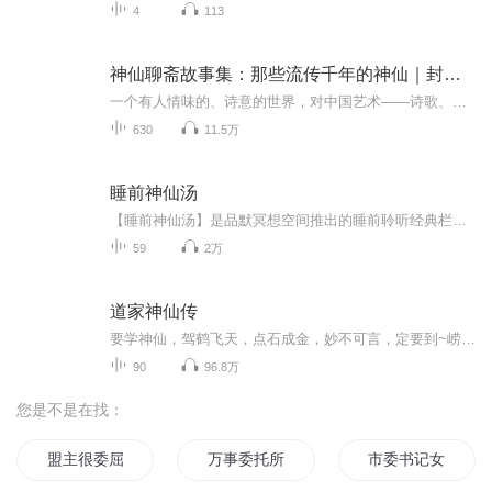
4
113
神仙聊斋故事集：那些流传千年的神仙｜封神榜原型神仙
一个有人情味的、诗意的世界，对中国艺术——诗歌、山水画有很大影响。人外有人、天外有天、天人合一的和谐宇宙观。仙就是山和人的组合，深山修仙，由山而天，包含着一个“信仰的跃升”。很多耳熟能详的成语和典故流传下来，进入音乐诗歌绘画，极大的丰富...
630
11.5万
睡前神仙汤
【睡前神仙汤】是品默冥想空间推出的睡前聆听经典栏目，与您分享古今中外文学、哲学大师们的心灵成长作品。饮一碗神仙汤，让您超越时空，聆听经典，净化心灵，成就真我。愿渴望了悟心灵本质的您在这里收获答案。请别忘记品默冥想空间每周四晚19:30在喜马拉...
59
2万
道家神仙传
要学神仙，驾鹤飞天，点石成金，妙不可言，定要到~崂山去学仙。神仙真的存在吗？有的说神仙之说是迷信，有的说一直有神仙。修仙通常和道家有关。从古至今，道家确实不断涌现出极为长寿和智慧的人，他们修炼的方法五花八门，导引行气、美容驻颜、房中术、武...
90
96.8万
您是不是在找：
盟主很委屈
万事委托所
市委书记女婿