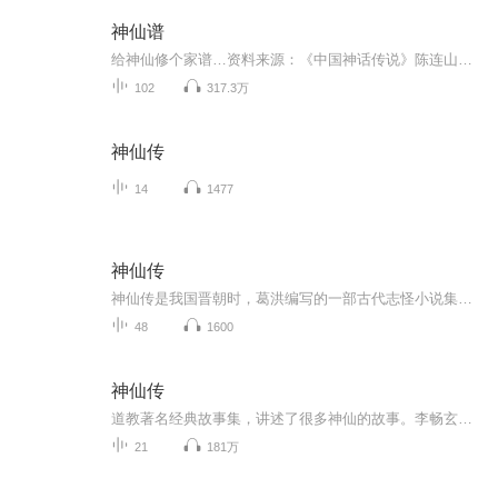
神仙谱
给神仙修个家谱…资料来源：《中国神话传说》陈连山；《诸神的踪迹》申赋渔；《维基百科》；《中国神话大词典》袁珂；《图说冥界鬼神》殷伟、程建强；《中国妖怪大全》孙见坤；《仙于道：神仙信仰与道家修身》干春松，等等。感谢所有书籍和维基百科词条编...
102
317.3万
神仙传
14
1477
神仙传
神仙传是我国晋朝时，葛洪编写的一部古代志怪小说集，里面记载了92位仙人的故事，我们一起来看一看吧。
48
1600
神仙传
道教著名经典故事集，讲述了很多神仙的故事。李畅玄才疏学浅，古籍中一些字音可能有误读，恳请高人多多指点更正！后期制作不够精良，以后主播会慢慢提高加强...
21
181万