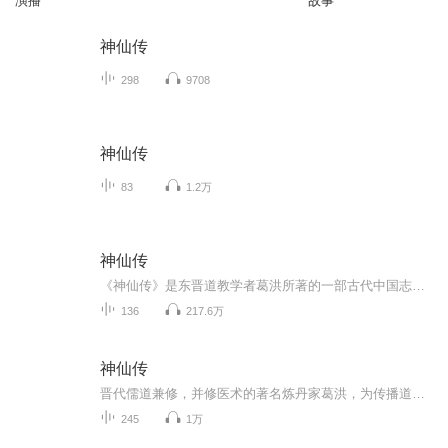
演播
故事
神仙传
298
9708
神仙传
83
1.2万
神仙传
《神仙传》是东晋道教学者葛洪所著的一部古代中国志怪小说集，共十卷。本公号播读的神仙传是本人，根据神仙传的古文原著进行的解读版，另，将各朝各代相关的神仙故事也收录于本专辑，不存在侵权，所有书中的内容，为本人个人原创。
136
217.6万
神仙传
晋代儒道兼修，并修医术的著名炼丹家葛洪，为传播道术，及养生方术，及炼丹术，及修仙之术，而专门收集的各位成仙的凡人的故事。
245
1万