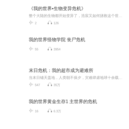
《我的世界•生物变异危机》
整个大陆的生物都开始变异了，浩宸又如何拯救这个世界呢？
2
126
我的世界怪物学院 丧尸危机
55
3954
末日危机：我的超市成为避难所
当末日铺天盖地，人类朝不保夕，灾难肆虐地球十余载，寒潮、洪水、地震、酸雨、海啸、极端气候无情席卷每一寸土地。曾经的食物变异成致命之源，熟悉的环境即是死亡的温床，命运弄人，此时，谁能挣脱死神的锁链？在末世的阴影下，一位坚毅的幸存者站出来领...
547
35万
我的世界黄金生存1 主世界的危机
16
6.3万