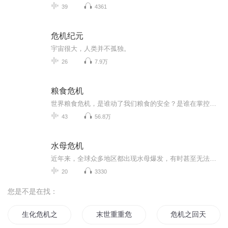
39
4361
危机纪元
宇宙很大，人类并不孤独。
26
7.9万
粮食危机
世界粮食危机，是谁动了我们粮食的安全？是谁在掌控我们的饭碗？揭秘惊天的阴谋，掌控世界的幕后黑手！
43
56.8万
水母危机
近年来，全球众多地区都出现水母爆发，有时甚至无法对付，水母爆发对鱼类产生消极影响。而造成水母爆发的原因其实就是海洋的富营养化。人类将如何度过这场水母危机？
20
3330
您是不是在找：
生化危机之末世危机
末世重重危机
危机之回天行动