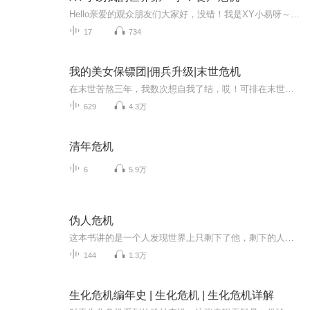
Hello亲爱的观众朋友们大家好，没错！我是XY小易呀～由于这个是我的第一个专辑，有可能音频和背景音乐大小不好控制。额⊙∀⊙！请谅解(ಥ_ಥ)专辑介绍：在我的世界里玩“丧尸危机”的一个模组，前几天还好好的，到后面所有拥有生命的东西，除了我，都变成...
17
734
我的美女保镖团|佣兵升级|末世危机
在末世苦熬三年，我数次想自我了结，哎！可排在末世鲜肉榜首，美女姐姐兵团还是很香的
629
4.3万
清年危机
6
5.9万
伪人危机
这本书讲的是一个人发现世界上只剩下了他，剩下的人全部变成了伪人，他要活下来。
144
1.3万
生化危机编年史 | 生化危机 | 生化危机详解