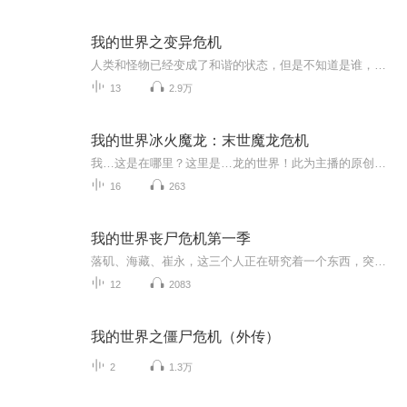
我的世界之变异危机
人类和怪物已经变成了和谐的状态，但是不知道是谁，建了一座可以摧毁所有怪物的神庙，这是人们武器的存放地，被毁人们什么武器都没有了，而摧毁神殿的武器是一把宝剑，宝剑在人类的手中，于是，怪物和人类又开始了新一次大战，可是，人类有一次，不小心把...
13
2.9万
我的世界冰火魔龙：末世魔龙危机
我…这是在哪里？这里是…龙的世界！此为主播的原创小说，无专业团队，请大家谅解一些声音上的瑕疵求月票 求关注 求订阅
16
263
我的世界丧尸危机第一季
落矶、海藏、崔永，这三个人正在研究着一个东西，突然他们的研究成果发生爆炸，机器产生错乱放出了丧尸，丧尸大举破坏落矶、海藏、崔永，能把丧尸打败吗？我都忘了介绍落矶、海藏、崔永，他们分别是图片上的谁？落矶：是图片上的橙色头发的那个。崔永：就是那个白色头发，穿着绿衣服的那个。海藏：他那是拿着刀戴着黑色眼镜的那个。
12
2083
我的世界之僵尸危机（外传）
2
1.3万