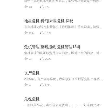
对于生化危机系列的粉丝来说，这张专辑无疑是一份珍贵的收藏。它不仅记录了里昂和克莱尔在浣熊市的惊险冒险，更展现了生化危机世界的恐怖与神秘。每一张封面都是一件精美的艺术品，值得你用心去品味和珍藏。无论是放在家中展示，还是与其他粉丝分享，这张...
31
9万
地星危机|科幻|末世危机|探秘
来自地球内部的末世危机【强烈推荐】节奏紧凑，脑洞超大【更新情况】不定时爆更，欢迎评论和订阅！第二届七猫中文网 一等奖获奖作品。故事梗概 你是否听说过，前苏联科拉超深钻孔，钻孔深达12,262米，但再也钻不下去，因为出现超自然现象，传出人类“尖叫...
236
3789
危机管理|至暗拯救 危机管理18讲
危机管理的真正职责是指向拯救，即对生命的拯救、对品牌的拯救、对信任的拯救，危机管理，就是至暗时刻的拯救。
42
2575
丧尸危机
2035年，丧尸病毒爆发，我应该如何应对恶劣的生存环境？如何在丧尸的包围中逃出生天？让我们一起期待下面的故事吧！适合谁听：爱好丧尸以及魔幻的人更新频率：每次更新不定期制作人：读书的小金鱼
4
4711
鬼魂危机
一部经典小说，喜欢请多点赞啊，，，，，好东西要分享给小伙伴啊，所有专辑完全免费，本小说情节跌宕起伏，内容紧扣发展脉搏。。绝对震撼你的耳膜，，，，还等什么，赶快来吧，记住点赞分享啊，分享点赞。。。。 一部经典小说，喜欢请多点赞啊，，，，，好东西要分享给小伙伴啊，所有专辑完全免费，本小说情节跌宕起伏，内容紧扣发展脉搏。。绝对震撼你的耳膜，，，，还等什么，赶快来吧，记住点赞分享啊，分享点赞。。。。