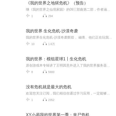
《我的世界之地狱危机》（预告）
继《我的世界之仙境家园》的09三部曲第二部，作者涵烨第二力作。简介：这仅仅是一个服务器的灾难还是一个天大的阴谋？随着一个服务器的毁灭，一场阴谋才悄然拉开。这关乎着人类的存亡。一个少年与他的朋友能承担起这种责任吗？幕后黑手，只是电脑病毒还是...
1
294
我的世界 生化危机-沙漠奇袭
我的世界生化危机-沙漠奇袭辉煌 、岫青、他们正在玩我的世界的时候，突然穿越到了生化危机服务器来到服务器里头，他们发现里面全是沙漠。辉煌他们了解了整个服务器的由来以及内容，他们在里面见到了琪拉。【这里介绍一下琪拉的身份，琪拉她是一个女主播，...
10
1.6万
我的世界：模组星球1丨生化危机
原创游戏本专辑讲了王明因意外进入了我的世界服务器内部。公告：一星期至少二更涨粉加更版权所有，侵权必究。预告：丧尸横行天下王明一伙在末日中生存寻找着回到现实世界的方法。欢迎收听《我的世界生化危机》适合什么人听？1、8到13岁小朋友2、热爱我的世...
8
5900
没有危机就是最大的危机
欢迎您关注订阅，我们相信你通过学习应用，一定能够实现你的梦想与价值。 首席讲师：依一 欢迎学习交流：13131873903 凡是新的事情在起头总是这样来的，起初热心的人很多，而不久就冷淡下去，撒手不做了，因为他已经明白，不经过一番苦工是做不成的，而只有想做的人，才忍得过这番痛苦。——依一 你有信仰就年轻，疑惑就年老；有自信就年轻，畏惧就年老；有希望就年轻，绝望就年老；岁月使你皮肤起皱，但是失去了热忱，就损伤了灵魂。——依一
1
2352
XY小易我的世界第一季：丧尸危机