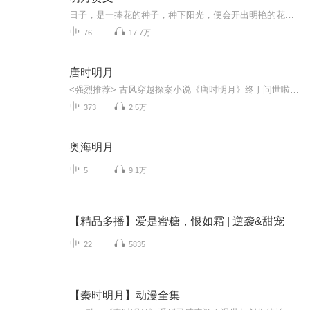
日子，是一捧花的种子，种下阳光，便会开出明艳的花朵，种下善意，便会芬芳枯萎的灵魂，种下温暖，便会触碰内心的柔软，生活，常常平凡而琐碎，但偶尔会有意想不到的美好，令你有久违的诗意，总有一份情，温暖了流年，总有些回忆，温柔了光阴。就像风会记...
76
17.7万
唐时明月
<强烈推荐> 古风穿越探案小说《唐时明月》终于问世啦！掷地有声工作室制作！剧情紧凑宛如美剧，人物演绎富有特色，超强质感的听觉享受被众人赞誉为有声界的“长安十二时辰”！ <内容简介>叶千寻作为一名大学生，在调查哥哥失踪一案的时候，因为一幅“唐时明月图”穿越到了大唐盛世！面对眼前只在电视剧里的看过的场景，叶千寻叹为观止。殊不知，靠近他的却是重重险境......面对环环相扣的案件，叶千寻做出一个决定，誓要成为一个名侦探的男人！ <作者主播简介>原著：孤霞飞，“不可能的世界”的王牌作者，多本小说已被改编为有声演播：澹台七娘、文杰
373
2.5万
奥海明月
5
9.1万
【精品多播】爱是蜜糖，恨如霜 | 逆袭&甜宠
22
5835
【秦时明月】动漫全集