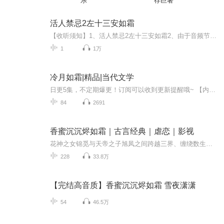
乐
存巨著
活人禁忌2左十三安如霜
【收听须知】1、活人禁忌2左十三安如霜2、由于音频节目更新的比较慢，如想快速阅读小说文字版的全部章节，请在微信中搜索公/众/号【黑葡萄文学】，关注后，并在公/众/号中回复：【679】，便可快速阅读小说文字版全集。（注意：需要在公/众/号中回复才有效哦）
1
1万
冷月如霜|精品|当代文学
日更5集，不定期爆更！订阅可以收到更新提醒哦~ 【内容简介】 慕如霜，慕大钧将军家族唯一的幸存者，目睹家破人亡，痛失挚爱，她的心中燃起了复仇的火焰。在生死边缘，睿亲王伸出援手，揭示了弟弟慕允的真相，复仇之路就此展开。她被卷入了一场权谋的漩涡...
84
2691
香蜜沉沉烬如霜｜古言经典｜虐恋｜影视
花神之女锦觅与天帝之子旭凤之间跨越三界、缠绕数生的爱情故事。通过细腻的情感描绘与跌宕起伏的剧情，它呈现了爱与宿命的纠葛，也展现了人性深处的挣扎与救赎。精选内容还原了原著与影视的精髓之美，让听众在每一段讲述中感受情感的深度与仙侠世界的魅力...
228
33.8万
【完结高音质】香蜜沉沉烬如霜 雪夜潇潇
54
46.5万