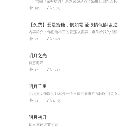
动画《秦时明月》系列灵感来源于温世仁创作的长篇武侠小说《秦时明月》。历史背景从秦灭六国之战、建立中国首个帝国开始，到秦朝灭亡，时间跨度三十年，讲述一个体内流淌英雄之血的少年荆天明，最终成长为盖世英雄，影响历史进程的热血励志故事。...
161
1.3万
【免费】爱是蜜糖，恨如霜|爱恨情仇|翻盘逆袭|AI多播
内容简介：你们给小三的爱那么宽容，谁又给我的恨留条出路........作者简介：魏子馨是一名非常出色的小说作者,作品包括:《彼岸花开之嫡女皇妃》、《爱是蜜糖,恨如霜》、《皇贵妃》、《汤蓉娄月》、《富贵逼人唐知》、《富贵逼人》等等,小说可谓是本本精品,...
23
1929
明月之光
智慧海洋
12
1747
明月千里
北境贵女拓跋明月本是一个不谙世事养在深闺的刁蛮女子，一道赐婚圣旨将她推入一场权利的角逐漩涡。欢心雀跃千里赴京，换来的却是父母亲惨死，兄弟失踪家破人亡。历经坎坷颠沛流离之后她仿若重生回到故土，这一次所有的耻辱伤痛全部都要还给那些曾经害她的...
44
6.9万
明月初升
初三背诵诗文全记...