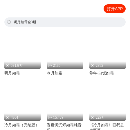
打开APP
明月如霜全3册
581.6万
2135
2815
明月如霜
冷月如霜
希年-白饭如霜
4904
15.4万
225万
冷月如霜（完结版）
香蜜沉沉烬如霜纯音
《冷月如霜》匪我思