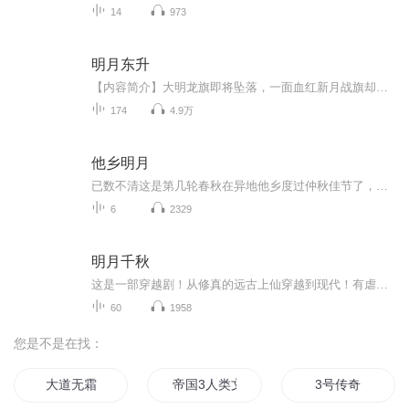
14
973
明月东升
【内容简介】大明龙旗即将坠落，一面血红新月战旗却在东方冉冉升起。就如同一轮明月，照亮整个东方世界......试看明末辽东风云中新兴势力的崛起，将给大明朝，满清八旗带来何等变化。而随后，整个世界都因之发生改变。置身于乱世中的男人，将如何在硝烟中...
174
4.9万
他乡明月
已数不清这是第几轮春秋在异地他乡度过仲秋佳节了，因为求学求职求事业求感情以及渴求那些数不清的未来等等因素让我过早地背井离乡，虽然有些不情愿有些迷惑有些懵懂，但从十几岁的少年青涩年纪，就让我踏上了破釜沉舟的不归途。于是，月圆时节的团圆，便年复一年地成了我把酒问青天的期许和再回首
6
2329
明月千秋
这是一部穿越剧！从修真的远古上仙穿越到现代！有虐心的曲折爱情，跌宕起伏的情节，宏大的打斗场面…
60
1958
您是不是在找：
大道无霜
帝国3人类文明
3号传奇