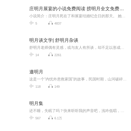
庄明月展宴的小说免费阅读 捞明月全文免费阅读
小说简介：庄明月死在了和展宴结婚纪念日的那天。 她与展宴结婚八年，委曲求全了大半辈子，可最终还是落了个被扫地出门的凄惨下场…【收听须知】1、《总裁别虐了，夫人已重生》，主角：庄明月展宴。2、由于音频节目更新的比较慢，如想快速阅读小说文字版的...
5
4837
明月谈文学| 舒明月杂谈
舒明月老师偶有灵感，或与友人有所谈，却不足以形成主题专辑。但将其珍藏不露，又是可惜，故有本专辑。本专辑取舒明月老师或因典籍资料、或因时事新闻、或请友人谈及的，有思想，有内涵的言语，将其汇编成专辑。专辑内容丰富多彩，主题不一，所以称为“舒明月杂谈”。该杂谈，可广人听闻，助人文采，同时，亦能博人一笑，趣味不少。杂谈内容：（更新中）1.如何写一篇脑洞大开的科幻小说——短篇小说集《喝掉这“罐”书》作者分享会（作者阿米殿下）2.舒明月老师谈谈作家残雪《黑暗...
14
2261
邀明月
这是一个“内忧外患救家国”的故事，民国时期，山河破碎，阴兵出关，家园岌岌可危。天算子木葛生和药家继承人柴束薪，集结了诸子七家的另外两位年轻继承人，不惧天命，开始了一段守护家国山河的惊险之旅。写尽家国情怀、少年意气，描绘民国旧影、民俗文化...
118
149
明月集
还不睡，失眠了吗？快来听听我的声音吧，浅吟低唱，轻声呢喃，伴你入睡，愿你好梦，我选择了许多的诗歌散文还有我喜爱的小说片段进行了播讲，你可以在这里小憩一会儿，如果能够治愈到你偶尔疲惫的心那我就在荣幸不过了，如果你实在不开心的话也可以私信我...
567
6.1万