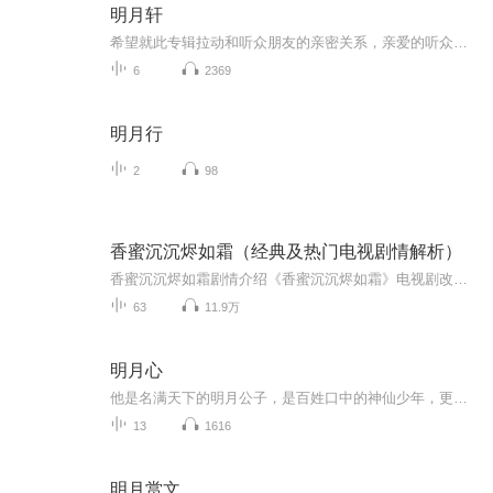
明月轩
希望就此专辑拉动和听众朋友的亲密关系，亲爱的听众朋友如果你们有想听的散文、杂文可以私信我！
6
2369
明月行
2
98
香蜜沉沉烬如霜（经典及热门电视剧情解析）
香蜜沉沉烬如霜剧情介绍《香蜜沉沉烬如霜》电视剧改编自电线的同名小说，讲述了先花神之女锦觅与天帝之子旭凤三世轮回的恩怨痴缠，守望千年之恋的故事。 被“陨丹”断情绝爱的花神之女锦觅，在遇到了真爱——天帝之子旭凤的时候，却浑然不知爱情为何物，因...
63
11.9万
明月心
他是名满天下的明月公子，是百姓口中的神仙少年，更是两代皇帝面前的当红宠臣。尊贵如他，温润如水的翩翩皇子，对他，十年如一日的宠爱眷恋；聪明如他，俊朗出尘的绝世公子，对他，用心良苦，痴缠如斯；骄傲如他，刚毅威武的大汉将军，对他，心生爱慕，呵护备至；冷漠如他，沉稳内敛的青衣侍卫，对他，终身追随，无怨无悔；……直到有一天，他们发现，他，原来是个她……借醉强吻，因故脱衣，各种戏码轮番上演……“喂，你，你，做什么？我是男人，我是男人！”哈哈，原来神仙公子也有脸红心慌的时候。——可是，子非，都坦裎相见了，你，还想跑吗？（过程一女N男，美男多多，结局一对一）
13
1616
明月赏文