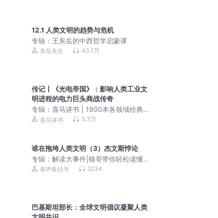
有声剧
12.1 人类文明的趋势与危机
专辑：
王东岳的中西哲学启蒙课
43.1万
东岳先生
传记丨《光电帝国》：影响人类工业文
明进程的电力巨头商战传奇
专辑：
喜马讲书 | 1900本各领域经典好
书及名著精讲 | 每天25分钟为你深度解
5.3万
喜马讲书
读一本书
谁在拖垮人类文明（3）杰文斯悖论
专辑：
解读大事件|猫哥带你轻松读懂大
事件背后的深层逻辑
2234
有声集结号
巴基斯坦部长：全球文明倡议凝聚人类
文明共识