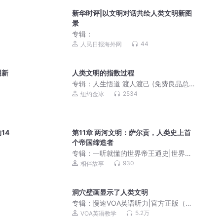
新华时评|以文明对话共绘人类文明新图
景
专辑：
44
人民日报海外网
明新
人类文明的指数过程
专辑：
人生悟道 渡人渡己 (免费良品总
汇）
2534
纽约金冰
14
第11章 两河文明：萨尔贡，人类史上首
个帝国缔造者
专辑：
一听就懂的世界帝王通史|世界通
史
930
相伴故事
洞穴壁画显示了人类文明
专辑：
慢速VOA英语听力|官方正版（附
文稿）
5.2万
VOA英语教学