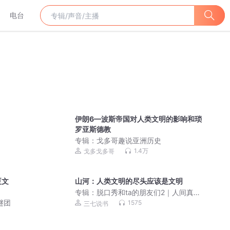
电台
伊朗6—波斯帝国对人类文明的影响和琐
罗亚斯德教
专辑：
戈多哥趣说亚洲历史
1.4万
戈多戈多哥
夏文
山河：人类文明的尽头应该是文明
专辑：
脱口秀和ta的朋友们2｜人间真实
吐槽大会【经典版】
谜团
1575
三七说书