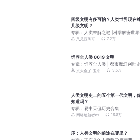
四级文明有多可怕？人类世界现在
几级文明？
专辑：
人类未解之谜 |科学解密世
7.2万
又见西风哥
饲养全人类 0619 文明
专辑：
饲养全人类 | 都市魔幻创世史 
人有声剧
3.5万
京大金_白玉京
人类文明史上的五个第一代文明，
知道吗？
专辑：
易中天侃历史合集
18.8万
网络迷航者ox
序：人类文明的前途在哪里？
专辑：
王东岳的中西哲学启蒙课