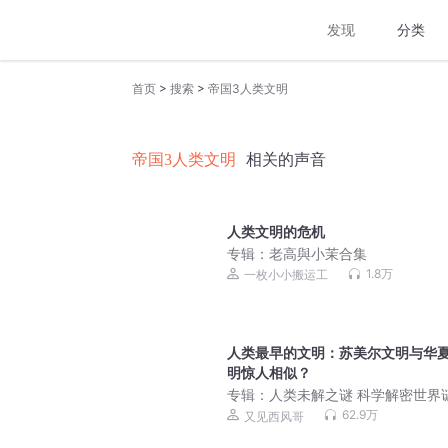
发现
分类
>
>
首页
搜索
帝国3人类文明
帝国3人类文明
相关的声音
人类文明的危机
专辑：
老高與小茉合集
1.8万
一枚小小搬运工
人类最早的文明：苏美尔文明与华
明惊人相似？
专辑：
人类未解之谜 科学解密世界
62.9万
又见西风哥