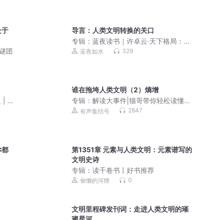
处于
导言：人类文明转换的关口
专辑：
蓝夜读书｜许卓云·天下格局：文
明转换关口的世界
界谜团
329
蓝夜如水
谁在拖垮人类文明（2）熵增
| 多
专辑：
解读大事件|猫哥带你轻松读懂大
事件背后的深层逻辑
2847
有声集结号
你都
第1351章 元素与人类文明：元素谱写的
文明史诗
专辑：
读千卷书丨好书推荐
0
偷懒的河狸
文明里程碑发刊词：走进人类文明的璀
璨星河