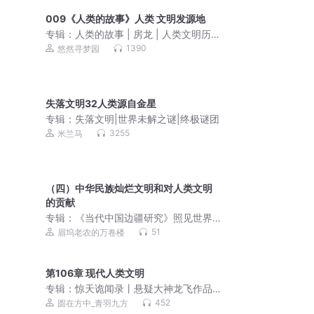
009《人类的故事》人类 文明发源地
专辑：
人类的故事 | 房龙 | 人类文明历史
| 通俗历史科普
1390
悠然寻梦园
失落文明32人类源自金星
专辑：
失落文明|世界未解之谜|终极谜团
3255
米兰马
（四）中华民族灿烂文明和对人类文明
的贡献
专辑：
《当代中国边疆研究​​》照见世界
洞达学问博览L16
51
眉坞老农的万卷楼
第106章 现代人类文明
专辑：
惊天诡闻录丨悬疑大神龙飞作品
丨深渊秘闻 | 悬疑惊悚 | 奇门异术 | 多人
452
圆在方中_青羽九方