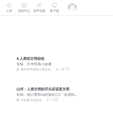
上传
创作中心
有声出版
客户端
4.人类的文明始祖
专辑：
中华经典小故事
32.7万
课外有声阅读小靓文化
山河：人类文明的尽头应该是文明
专辑：
脱口秀和ta的朋友们2「高清纯
享」，终于来啦！
13万
讨厌夏天的炎热