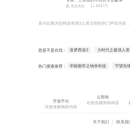
838.1万
东岳先生
喜马拉雅为您精选帝国3人类文明的热门声音内容，
造梦西游3
大时代之最强人类
您是不是在找：
我的剑网3
生来异类
第
学园都市之纳米科技
守望先
热门搜索推荐：
超人类新世界
天地封我
无极纵横
新圣
萌妻难养关门放总裁
云剪辑
开放平台
在线音频剪辑神器
对接海量精彩内容
关于我们
联系我