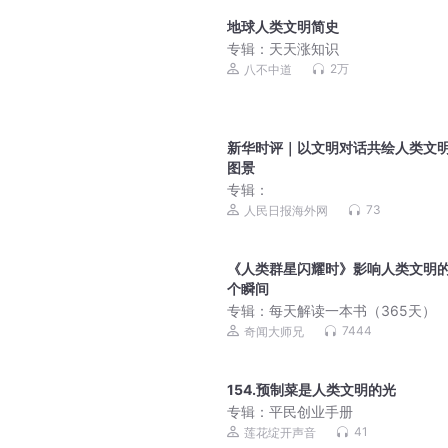
地球人类文明简史
专辑：
天天涨知识
2万
八不中道
新华时评｜以文明对话共绘人类文
图景
专辑：
73
人民日报海外网
《人类群星闪耀时》影响人类文明的
个瞬间
专辑：
每天解读一本书（365天）
7444
奇闻大师兄
154.预制菜是人类文明的光
专辑：
平民创业手册
41
莲花绽开声音