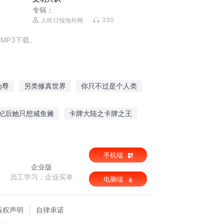
专辑：
330
人民日报海外网
MP3下载。
为尊
另类修真世界
你只不过是个人类
新来过3
花千骨3
夏宝传3
妃后她只想咸鱼瘫
卡牌大陆之卡牌之王
云山雾海
唯茉织华
手机端
企业版
员工学习，企业买单
电脑端
版权声明
自律承诺