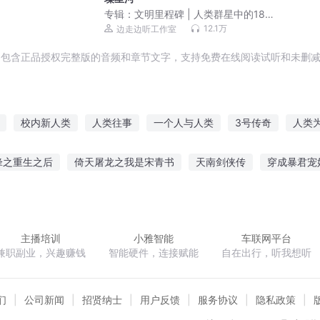
专辑：
文明里程碑 | 人类群星中的18个
闪耀瞬间
12.1万
边走边听工作室
包含正品授权完整版的音频和章节文字，支持免费在线阅读试听和未删减
校内新人类
人类往事
一个人与人类
3号传奇
人类
九人类
人类无双
另类的声音
植人世界3
人类强者
重
锋之重生之后
倚天屠龙之我是宋青书
天南剑侠传
穿成暴君宠
斗士传说
天殇之卷
凤者倾世之一世烟雨迷蒙
灵动九界
凌
主播培训
小雅智能
车联网平台
兼职副业，兴趣赚钱
智能硬件，连接赋能
自在出行，听我想听
们
公司新闻
招贤纳士
用户反馈
服务协议
隐私政策