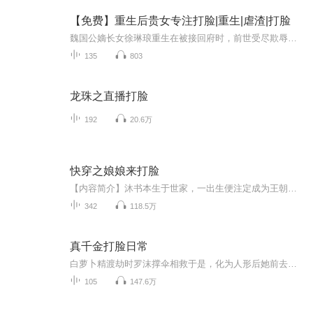
【免费】重生后贵女专注打脸|重生|虐渣|打脸
魏国公嫡长女徐琳琅重生在被接回府时，前世受尽欺辱嘲笑，如今重生归来，知晓苏嬷嬷等人的算计，决定不再任人欺。她将如何打脸恶人，开启逆袭人生？
135
803
龙珠之直播打脸
192
20.6万
快穿之娘娘来打脸
【内容简介】沐书本生于世家，一出生便注定成为王朝最尊贵的女人，习四书五经，学君子六艺。她能歌善舞，能宫斗，能理政事，无人不称赞她的功绩，她之贤名冠绝天下。而当她扶持自己的儿子登基之后，得到的却是一杯毒酒。然，一朝坦然赴死，却没死的彻底，...
342
118.5万
真千金打脸日常
白萝卜精渡劫时罗沫撑伞相救于是，化为人形后她前去报恩罗沫只有一个愿望，就是希望有人能代替她回到耀城罗家。白萝卜身负重恩，毅然前往。罗家果然都是一群乌合之众……***罗老爷：“听说你就是我流落在外的女儿？看着也不怎么样嘛！”罗沫：“那是我因为...
105
147.6万