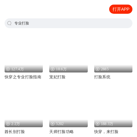
打开APP
专业打脸
127.4万
18.6万
2885
快穿之专业打脸指南
宠妃打脸
打脸系统
2.2万
5202
188.3万
酋长别打脸
天师打脸功略
快穿，来打脸