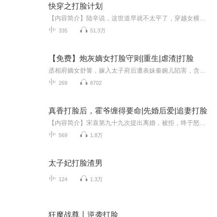
快穿之打脸计划
【内容简介】陆辛说，这世道早就不太平了，穿越女横行，抢走了原本属于她们的气运。莳七虽不明白穿越女的意思，可她确实深受其害。肉身已毁，神魂俱散。她现在就是游荡在人间的一缕残魂，何谈复仇？陆辛又说，他们各取所需，他帮她重塑肉身和神魂，而他，...
335
51.3万
【免费】炮灰嫡女打脸守则|重生|虐渣|打脸
丞相府嫡女舒箐，嫁入太子府后遭表妹秦婉儿陷害，含冤身死。却意外重生回三年前，此时太子正来退亲。重生后的她决心为自己而活，向秦婉儿复仇，开启打脸逆袭之路。
269
8702
真香打脸后，霍爷缠得要命|先婚后爱|追妻打脸
【内容简介】宋喜第九十九次提出离婚，被拒，终于怒了。“协议婚姻各取所需，到点儿了就拜拜。”男人摁灭了烟，神情淡漠，“离婚可以，赔偿金准备好了么？”宋喜：？？？现在的霸总都这么狗的吗？从此之后，两个人相敬如宾的婚后画风变了。一个努力赚钱离...
569
1.8万
太子妃打脸渣男
124
1.3万
狂魔战尊丨逆袭打脸