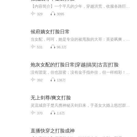
【内容简介】一个平凡的少年，穿越洪荒，收服各路巨妖，自封为王。三百六十五路妖神，随我屠仙灭佛，登天阙，再建远古天庭，为天帝！以神座为聘，誓要将各族最美仙子统统娶回，快活！骑着神兽之王，横行三界六道，威风！【作者介绍】攻书【主播阵容】三生...
329
3095
候府嫡女打脸日常
当女配，呵呵，她是专业的被甩脸的大哥：英姿飒爽，绾绾果然是我候府的人被指责的嫡女：绾绾太可怜了，我怎么能这么对她？！被骂的纨绔子弟：绾绾说的对，我简直一无是处！某只披着羊皮的太子爷：来，请继续你的表演！三届最佳专业女配得主：你在说什么，...
531
96.3万
炮灰女配的打脸日常|穿越|搞笑|古言|打脸
没有团宠，但也甜蜜；没有金手指外挂，但一样精彩！不是大爽文，但轻松也有趣！《鬼医倾城妃》原班人马继续爆笑来袭！ 更多福利，欢迎加入柒月小雪听友福利群：扣 7.6.0.3.5.8.4.0.5 内容简介：卫小媛一不小心穿越了，穿成了自己所饰演的剧本里的炮灰女配...
392
136万
无上剑尊/爽文打脸
灵流城弃子楚凡携神秘天剑归来，于圣女大婚上怒怼群雄。为救母，他战肖剑、斗圣女，更与道盟结下死仇。身负惊天身世，炼神丹、悟神剑，且看他如何逆袭崛起，剑指苍穹！
370
1.6万
直播快穿之打脸成神