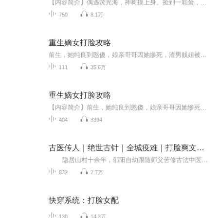
【内容简介】偶遇荧光海，神树摸上身。捡到一颗蛋，孵出一只虎；买了一只猫，变成一只妖。叶新绿发现，世界很奇妙。更奇妙的是，一棵小树苗，带她游遍三千界，从此一边穿越打脸一边直播赚神币，叶新绿的小日子过的很嗨皮。且慢，前边那个拦路的是谁？某BOS...
750
8.1万
重生嫡女打脸攻略
前生，她纯良到憨傻，娘亲哥哥因她惨死，渣男贱姐被她当宝，混淆是非，丢了性命！今世，她冷血到无情，顺她者活逆她者卒，姨娘恶姐渣男全下地狱，唯她可潇洒得意！她说，世人皆苦，不及她苦，一颗情爱心化作剪烛泪，惟愿与君结红颜，此生足矣。可他却说，万花丛中无心观柳，今夕弱水三千只取一瓢，任你心往何处，吾自是你港湾归路。演播：刁小嘴后期：刁小...
111
35.6万
重生嫡女打脸攻略
【内容简介】前生，她纯良到憨傻，娘亲哥哥因她惨死，渣男贱姐被她当宝，混淆是非，丢了性命！今世，她冷血到无情，顺她者活逆她者卒，姨娘恶姐渣男全下地狱，唯她可潇洒得意！她说，世人皆苦，不及她苦，一颗情爱心化作剪烛泪，惟愿与君结红颜，此生足矣...
404
3394
古医传人｜绝世古针｜全城疫难｜打脸爽文｜打脸反转
隐居山村十余年，邵阳自幼跟随师父苦修古法中医，习得失传归息脉法与独门阴阳神针。一纸旧约，他奉命远赴燕京慕容家，一则为家主慕容云山根除顽疾，二则兑现半世婚约，迎娶慕容家长女慕容冰。 初入繁华都市，邵阳一身乡土气息，举止随...
832
2.7万
快穿系统：打脸女配
130
14.3万