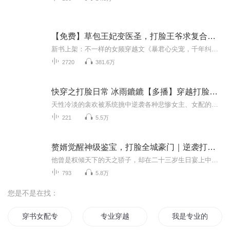
【免费】草包王妃变医圣，打脸王爷求复合丨搞笑丨打脸
新书上架：不一样的女频穿越文《暴君心尖宠，千年纠缠终成属》马上点击收听！最新古风巨著《重生嫡女，风华惊天下》，权谋+搞笑，超有意思，马上点击收听！霸总VS落魄千金《限时婚约，用尽余生说爱你》，甜宠又不失幽默，马上点击收听！爆笑古言《全家穿古...
2720
381.6万
快穿之打脸日常 冰雨鏕鏕【多播】穿越打脸的不同人生
天性冷淡的衾欢被系统挑中逆袭各种悲惨女主、女配的人生。面对总怼她的系统，衾欢决心让自己变得越来越凶残。于是，重生文，穿越文、女配文、攻略文、后宫文等文中主角配角们颤抖了，纷纷捂脸躲逃！脸被打的好疼，怎么破？
221
5.5万
赘婿觉醒神级鉴宝，打脸全城豪门｜逆袭打脸｜扮猪吃虎
他曾是权倾天下的天之骄子，却在二十三岁生日宴上中毒痴傻。跌入泥潭的三年，未婚妻当众撕毁婚约，族人趁机瓜分产业，连街边孩童都敢往他身上扔石子。直到暴雨倾盆的深夜，淤积的毒素化作血泪淌出眼眶——蛰伏千日的凶兽终将撕开温顺的假面。当淬毒的匕首...
793
5.8万
您是不是在找：
穿书女配专心事业
专业穿越
我是专业的