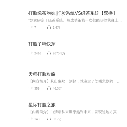
打脸绿茶胞妹|打脸系统VS绿茶系统【双播】
"妹妹绑定了绿茶系统。每成功茶我一次都能获得我身上的音乐才能。可她没想到我绑定的是打脸系统，每打脸一次她的绿茶系统就衰弱一分。她以为抢走我的弹琴技巧就高枕无忧了。却没想到我天生就有着令所有音乐世家趋之若鹜的神级天赋：绝对音准和超强的领悟力...
7
1.4万
打脸了吗快穿
2416
2675.5万
天师打脸攻略
【内容简介】从出生那一刻起，就注定了姜昭悲剧的一生。重活一世，再次面对那群环伺身边的恶狼，她才发现，它们也不过如此而已。开灵眼、断阴阳、立天地，姜昭的天师之路，从打脸开始！【作者/主播简介】作者：蜗碎，网络小说作家。主播：熙音工作室。【购...
359
46.3万
星际打脸之旅
【内容简介】白清语从末世穿越到未来，发现这地方真不错，对自己胃口，决定改变自己的汉子形象，当个淑女。只是一不小心在暴力狂的道路上越走越远。身为原文中没露过脸的背景板，却狂刷存在感，一路崩坏剧情，让女主和穿书女配都花容失色。虽为异能者中最...
143
32.7万