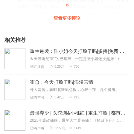
是一个001的系统跟随她不断的完成别人的遗愿……（主角快
穿世界不限男女）姓名：叶秋 功德值：15000 已兑换技能：
黑客大神、厨神之光二级、五级锻体术。好运加成10次，剩
查看更多评论
余8次
回复
2021-04-27
113
相关推荐
听友192218781
重生逆袭：陆小姐今天打脸了吗|多播|免费|重生复仇
主播播的很好，就是这个剧情有点无语。每个世界都是他
（她）的上辈子，穿成男的大多都是上辈子是渣男，这辈子
今天没听见“啪”的巴掌声，一定是陆小姐还没起床！•前世她被骂“废物千金”，抑郁而终；重生归来，她先撕继母，再踩渣父，把陆家祠堂的牌位都震掉漆。•白莲花妹妹直...
渣男改过，美化渣男，然后结婚生子幸福生活；穿成女的要
5.25万
780
广播剧
么是死了丈夫的，要么是一辈子不结婚，虽然会穿男穿女，
但是感觉实际是个男的，而且穿成男的时剧情是真无语。
霍总，今天打脸了吗|浪漫言情
回复
2021-05-24
98
外人皆传，霍时北睚眦必报，心狠手辣，是个魔鬼。姜烟也这么认为。他在阴暗丛生的霍家长大，在腥风血雨中艰难求生，他曾满手鲜血，也曾刀光剑影。他从最残酷的兄弟之争中踩...
3.42万
219
有声书
歪理猫
第一个故事 死的那么安详说好的报复呢...而且其他2家还是主
最强弃少 | 头陀渊&小桃红 | 重生打脸 | 都市修真
角花钱养着吸血 这个报复真是厉害。垃圾
2023年爆款仙侠，爆笑大世界修仙！《择日飞升》点击传送2021年神书力荐：《大奉打更人》限时免费不容错过【强烈推荐】●独一无二的都市修真●千万点击，起点榜...
回复
2021-05-03
26
32.59亿
1419
有声书