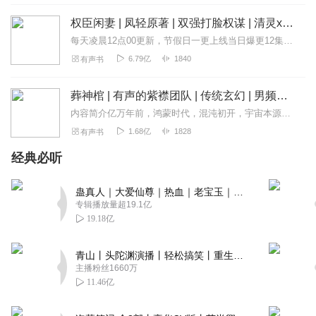
Monica201212
权臣闲妻 | 凤轻原著 | 双强打脸权谋 | 清灵x追马 | 多人有声剧
故事听着解气 ，女主痛快打脸。主播讲的很棒
每天凌晨12点00更新，节假日一更上线当日爆更12集，每天3更订阅可以看到每日更新哦！内容简介又名《权臣升级指南》、《权臣调教手册》or《调教权臣手册》？...
回复
2021-03-06
24
6.79亿
1840
有声书
春江花月烨
葬神棺 | 有声的紫襟团队 | 传统玄幻 | 男频修仙 |打脸爽文| 多人有声剧
前排必火，祝主播新的一年愈来愈好，多出精品
内容简介亿万年前，鸿蒙时代，混沌初开，宇宙本源为了阻止万灵无休止的生长，造成更庞大的负荷，以混沌为体，鸿蒙为气，黑洞为口，星辰为盖，凝聚了一座灭世神棺，用来吞四...
回复
2021-02-15
23
1.68亿
1828
有声书
经典必听
丢丢_蝶桑花
我觉得好听😍，你们觉得好听点个赞呗😜
蛊真人｜大爱仙尊｜热血｜老宝玉｜多人VIP免费有声剧
回复
2021-03-05
20
专辑播放量超19.1亿
19.18亿
洪飞982731
主播挺好，故事就差一点了，说是报复然后就是把仇人好好
青山丨头陀渊演播丨轻松搞笑丨重生穿越丨古代权谋丨VIP免费 | 多人有声剧
的养起来，就叫报复了，哎
主播粉丝1660万
11.46亿
回复
2021-04-14
18