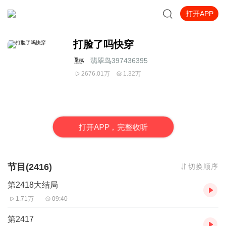
打开APP
打脸了吗快穿
翡翠鸟397436395
2676.01万
1.32万
打
开
A
P
P，完整收听
节目(2416)
切换顺序
第2418大结局
1.71万
09:40
第2417