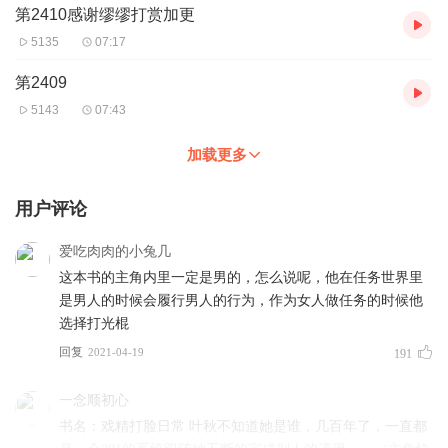
第2410感谢缪缪打赏加更
5135
07:17
第2409
5143
07:43
加载更多
用户评论
爱吃肉肉的小兔几
这本书的主角内里一定是男的，怎么说呢，他在任务世界里
是男人的时候会履行男人的行为，作为女人做任务的时候他
选择打光棍
回复
2021-04-19
191
一念顺初心
书名：戏精打脸日常 叶秋不知道她是谁，几百年了，一直都