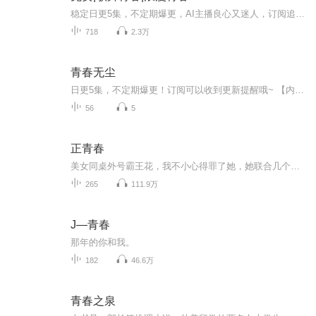
稳定日更5集，不定期爆更，AI主播良心又迷人，订阅追更不迷路！ 【内容简介】 中吴轻工职业技术学院的毕业歌舞晚会如火如荼的就进行，钱迪和余尔仁、郑沁芸精神抖擞，他们欢聚一堂，回忆起自己的青春往事。 【作者介绍】 作者：梦幻飞鱼
718
2.3万
青春无尘
日更5集，不定期爆更！订阅可以收到更新提醒哦~ 【内容简介】 在人们眼中，军人永远都是铮铮傲骨、坚韧挺拔的，其实他们也有柔情似水、心痛落泪的一面。电子对抗大队参谋张家驹和妻子陈菁本来就误会重重，高强度的军队演习和训练导致他们的关系愈发紧...
56
5
正青春
美女同桌外号霸王花，我不小心得罪了她，她联合几个女生把我绑到了女生宿舍…… 我怀念的不是轻狂年少，而是所有有你陪伴着的日子。
265
111.9万
J—青春
那年的你和我。
182
46.6万
青春之泉