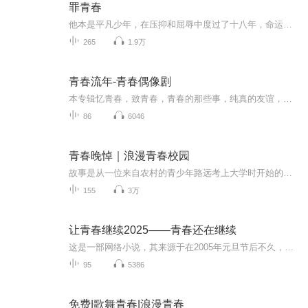
罪青春
他本是平凡少年，在压抑和屈辱中度过了十八年，命运的车轮让他十八岁的时候遇到她，她这个少年体内的热血开始沸腾，校园中原本备受欺辱的他，一夜之间成为人见人怕的魔王，美女校花对他投怀送抱，美艳女老师也和他缠绵不断，张晓伟这个父母双亡的少年终于...
265
1.9万
青春流年-青春偶像剧
本专辑忆青春，致青春，青春的那些事，纯真的友谊，纯真的友情，加载着爱情的懵懂，一群善良的男男女女们，互相激励，共同成长。不断的努力不断的成长，致我们逝去的青春
86
6046
青春晚悼｜浪漫青春校园
故事是从一位来自农村的青少年路远考上大学时开始的，进入21世纪以来，越来越多的农村孩子有了接受高等教育的机会，而主人公自小因受影视作品的影响，在已没有衣食之忧的前提下被这些影视作品熏陶出一种浪漫主义思想来。这种思想给了他崇尚自由的秉性和善...
155
3万
让青春继续2025——青春还在继续
这是一部网络小说，其来源于在2005年元旦节后不久，某天深夜，作者在网上很偶然的碰到了一个在广州的大学同学，他给老百传了一张广州的大学校友近期的聚会照片。老百抽掉了半包烟后眼睛湿润的写下了一篇《初恋故事》的感怀小文章，贴在了沸闻网上，怀念当...
95
5386
免费|歌舞青春|浪漫青春