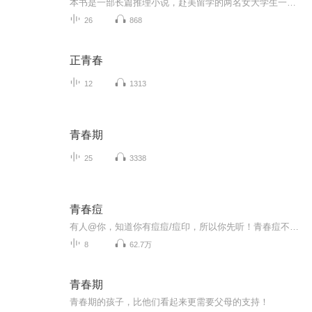
本书是一部长篇推理小说，赴美留学的两名女大学生一夜之间神秘失踪，其家人委托在美国进修犯罪学的留学生大侦探刘洋凯展开调查。刘洋凯从两片树叶入手，循着丝丝线索深入当地社区，探访神秘会所，最终获取重要线索，协助当地警方成功捣毁一个跨国犯罪集团...
26
868
正青春
12
1313
青春期
25
3338
青春痘
有人@你，知道你有痘痘/痘印，所以你先听！青春痘不是青春期的专属，青春痘也不是不治之症，想治疗好痘痘，首先需要我们对它有个清晰的了解。然后树立信心，采取有效的治疗办法，从根本上抗复发调理治疗青春痘。颜值美肤学院汇聚多名资深美容讲师，将通过本平台，讲述老师多年祛痘成功的经验，而这一切，对余广大听友们，都是免费的哦！希望亲们多多关注转发评论，将精彩课程分享给你身边的人。真心希望听友们，可以通过听完本次课程后，对于青春痘，能够“面对它”、“接受它”、“...
8
62.7万
青春期
青春期的孩子，比他们看起来更需要父母的支持！