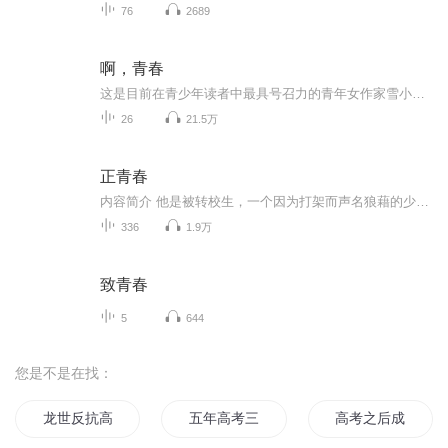
76
2689
啊，青春
这是目前在青少年读者中最具号召力的青年女作家雪小禅的长篇新作。小说描写一对十七岁的少年冯小唐与周七的初恋经历，伴随着另外一些少年的暗恋、师生恋。冯小唐是一个会吹长笛的美少年，对少女们充满着魅力，而周七却是个具有叛逆性格、率性和男孩味的少...
26
21.5万
正青春
内容简介 他是被转校生，一个因为打架而声名狼藉的少年；她是学校的霸王花，大白腿，名副其实的校园女神。 一次偶然的举动，他在清理教室时不小心舔了她的腿，这一行为却引发了一系列的误会和冲突，彻底改变了他的学校生活。面对由欣赏转变为扭曲的情感，...
336
1.9万
致青春
5
644
您是不是在找：
龙世反抗高考
五年高考三年修真
高考之后成为人生