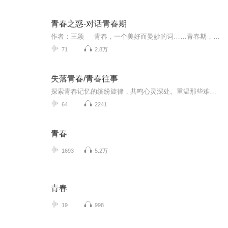
青春之惑-对话青春期
作者：王颖 青春，一个美好而曼妙的词……青春期，一个青春初至的时期，是生命之花刚刚绽放的时刻……可是，我们看到的青春期，却是充斥着躁动、不安、焦灼、冲突、迷惘、愤怒、疑惑、封闭…… 《青春之惑对话青春期:一个心理医生青春期问题...
71
2.8万
失落青春/青春往事
探索青春记忆的缤纷旋律，共鸣心灵深处。重温那些难忘的青春瞬间，感悟岁月故事。解读青春的未知诗篇，找回遗失的旋律。 在我的认知里，每个人的青春都是色彩斑斓的，总会有一些让自己难以忘记的事情，青春是一首歌，而我对于这首世人皆知的歌曲歌词全...
64
2241
青春
1693
5.2万
青春
19
998