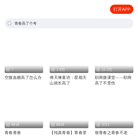
打开APP
青春高了个考
7
1.9万
23.3万
空腹血糖高了怎么办
傅天琳童诗：星期天
职商微课堂——职商
山就长高了
高了不受伤
6818
8019
3721
青春青春
【纯真青春】青春里
致青春之青春不老