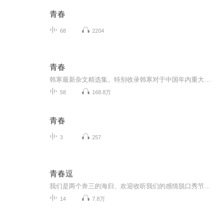
青春
68
2204
青春
韩寒最新杂文精选集。特别收录韩寒对于中国年内重大活动和事件的精辟言论。包括“倒钩案”、“荆州挟尸要价”、“城市，让生活更糟糕”等杂文。同时也收录韩寒在最近一年里的赛车、创作动态，以及他的生活真实记录。包括“ 必须竖中指”“ 生活像跳楼一样...
58
168.8万
青春
3
257
青春逗
我们是两个奔三的海归、欢迎收听我们的感情脱口秀节目《青春逗》。我们想和大家聊聊一些中西文化的区别、和每个人都会经历的感情问题、就像每个人都会长青春痘一样。 微博/抖音：YiruGrace自主品牌：ONCEofficia...
14
7.8万