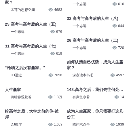
家？
一个志远
616
孟可的思想空间
4683
32 高考与高考后的人生（八)
29 高考与高考后的人生（五)
一个志远
644
一个志远
676
26 高考与高考后的人生（二)
31 高考与高考后的人生（七)
一个志远
720
一个志远
619
如何认清自己优势，成为人生赢
“枪响之后没有赢家。”
家？
DJ远近
7058
深夜读本书吧
4597
人生赢家
148.高考之后，我们去往何处…
璐昕静观般若
1.3万
有声鱼水君
14
给高考之后，大学之前的你-彼
成为人生赢家，你只需要打这几
岸
份工
DJ彼岸
1.6万
陈翔六点半
1939