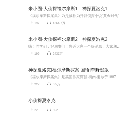
米小圈·大侦探福尔摩斯1｜神探夏洛克1
《福尔摩斯探案集》乃是被称为开辟侦探小说“黄金时代”的经典著作，福尔摩斯这个传奇人物的大名几乎家喻户晓，但不是所有人都真正了解过福尔摩斯的故事。因此，本专辑特意选取了《福尔摩斯探案集》中的经典案件，在还原破案推理精彩细节的同时，将不适合...
197
4264.7万
米小圈·大侦探福尔摩斯2｜神探夏洛克2
嗨！同学们，好朋友们！告诉大家一个好消息，大家期盼已久的《米小圈·大侦探福尔摩斯》第二部已经正式开播啦！【庆祝音效】一系列全新的案件，一如既往的精彩推理，一幕幕跌宕起伏的故事情节，还有一对更加多面与真实的黄金搭档！一切精彩尽在《米小圈·...
199
2431万
神探夏洛克|福尔摩斯探案|国语|李野默版
《福尔摩斯探案集》是英国作家阿瑟·柯南·道尔于1887至1927年间创作的推理小说系列，包含四部中篇及五十六部短篇。最早的两篇分别是1887年《毕顿圣诞年刊》刊登的《血字的研究》，以及1890年《理本科特月刊》刊登的《四签名》。系列小说改编作品包括杰里...
222
6.5万
小侦探夏洛克
22
852