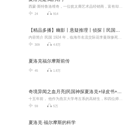
西蒙·斯特鲁洛维奇，一位犹太裔艺术品经销商，富有却吝啬，众叛亲离。在祭拜母亲的墓园中偶遇夏洛克，并将其请回家中做客。之后像是触发了什么按钮般，斯特鲁洛维奇的生活一下子全乱了：女儿私奔，生意变故，和德·安东——所有人都夸赞他的慷慨——的关...
24
914
【精品多播】幽影丨悬疑推理丨侦探丨民国版神探夏洛克
内容简介 民国 1924 年，临海市名流交际花李曼珠惨死鎏金双子楼，侦探赵元柳受托调查却被诬陷盗墓入狱。案件背后牵扯日本大佐、政商黑幕与神秘组织，随着西峡市碎尸案、平岛大佐遇刺等连环凶案爆发，赵元柳在失忆与阴谋中挣扎。他一面与日本少佐寺崎川山...
309
4.8万
夏洛克福尔摩斯前传
45
1.8万
奇境异闻之血月亮|民国神探夏洛克+绿皮书+夺宝奇兵
十五年前， 他作为燕京大学考古系的高材生，和四位师友一同出发，前去探寻一块绝世玉璧——血月亮的秘密；如今，当年同行之人中，竟有三人被绑架并残忍杀害，另一人不知去向，仅剩他一人，身处重重危机之中；惴惴不安之际，保镖李四闯入他的生活，潇洒不羁...
59
5万
夏洛克·福尔摩斯的科学