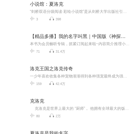
小说馆：夏洛克
“剑桥双语分级阅读·彩绘小说馆”是从剑桥大学出版社引进，由英语语言教学专家及小说作家合力专为非英语国家的英语学习者而创作的分级系列读物，适合小学高年级到大学的学生及相当水平的英语学习者阅读。本级别是第5、6级的读本，适合高中学生及水平相当...
3
398
【精品多播】我的名字叫黑｜中国版《神探夏洛克》
本书为会员畅听专辑，抓紧订阅起来啦~内容简介推理小说家宁夜在小说中创作了一位思维敏锐的侦探--"黑"，他具有一种特殊的能力，能够窥视每个人内心最阴暗的部分，借此屡破奇案。然而痴迷于创作的宁夜忽略了家庭，心灰意冷的妻子离家出走了。为了挽回心爱的...
71
31.4万
洛克王国之洛克传奇
一少年喜欢收集各种宠物渐渐得到各种强宠最终成为强大的魔法师，天界动荡天使下凡，精灵王的复苏，黑暗会笼罩这片大陆吗，洛克会与宠物和谐共生吗？时间会见证一切…………
159
42.4万
克洛克
克洛克是世界上最大的 “厨师”， 他拥有全球最大的饭店———麦当劳快餐连锁店， 可谓是每顿饭有几亿顾客同时就餐。 克洛克其苦心经营一生始终坚持的哲学是： “一个人应该充分利用每一个落在头上的机会。 每一个人都要自己创造幸福， 自己解决难...
80
2万
夏洛克是我的名字