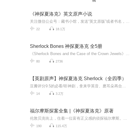
辑
《神探夏洛克》英文原声小说
关注微信公众号：藏书小馆，发送“英文原版”或者书名，获取有声读物小说原文，配上原文听书效果更佳哦！该剧改编自阿瑟·柯南·道尔创作的侦探小说《福尔摩斯探案集》，将原著的时间背景从19世纪搬到了21世纪，讲述在繁华热闹的伦敦大都市中，时尚的大侦探夏洛克·福尔摩斯和他的朋友约翰·H·华生经受的一系列危险的、不同寻常的历险。截至2015年，系列剧集在英国电影和电视艺术学院电视奖中获得了包括最佳剧集在内的10个奖项，而在艾美奖上则夺得最佳男主角、最佳男配角、最佳编剧等7个奖项及21项提名。该剧也刷新了英国自2001年以来的收视纪录，并在超过200个国家及地区播放
22
18.1万
Sherlock Bones 神探夏洛克 全5册
《Sherlock Bones and the Case of the Crown Jewels》剧情梗概：狗侦探舍洛克・伯恩斯和猫助手简・卡特森博士接到委托，要解决肯尼尔宫皇冠珠宝失窃案。案件有多名嫌疑人，线索逐渐减少，他们需在有限时间内找出真凶。书中还融入了超过 30 个谜题游戏，如...
80
2736
【英剧原声】神探夏洛克 Sherlock（全四季）
豆瓣评分9.5的必看/听神剧，拿来学英音、磨耳朵再合适不过啦！1-4 季，为方便大家回忆+理解剧情，每集含英文简介和插图。欢迎评价+讨论剧情+交流剧中经典英语表达！
14
3.2万
福尔摩斯探案全集 |《神探夏洛克》原著
伦敦贝克街上，住着一位富有正义感的侦探福尔摩斯。他和他忠实的医生朋友华生一起经历了无数千奇百怪的案子，他们的故事情节曲折离奇，一波三折，扣人心弦，伴随了一代义一代人的成长。清瘦的高个子，身披大氅，嘴衔炯斗，鹰钩鼻，目光锐利。在与罪恶与魔...
190
115.4万