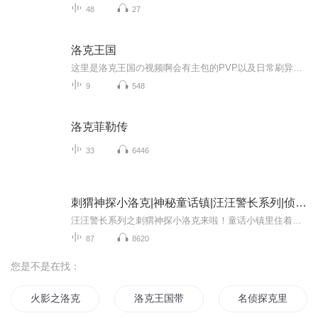
48
27
洛克王国
这里是洛克王国の视频啊会有主包的PVP以及日常刷异色等等内容啊要加主包一起玩的看我主页
9
548
洛克菲勒传
33
6446
刺猬神探小洛克|神秘童话镇|汪汪警长系列|侦探冒险
汪汪警长系列之刺猬神探小洛克来啦！童话小镇里住着一只充满好奇心的小刺猬——洛克。他最大的梦想就是成为像汪汪警长史宾格一样厉害的大侦探！尽管洛克抱着十二分的热情，但汪汪警长总觉得他太小了，不适合参与破案。直到有一天，童话小镇发生了一连串奇...
87
8620
您是不是在找：
火影之洛克蓝
洛克王国带着魔法书穿越
名侦探克里