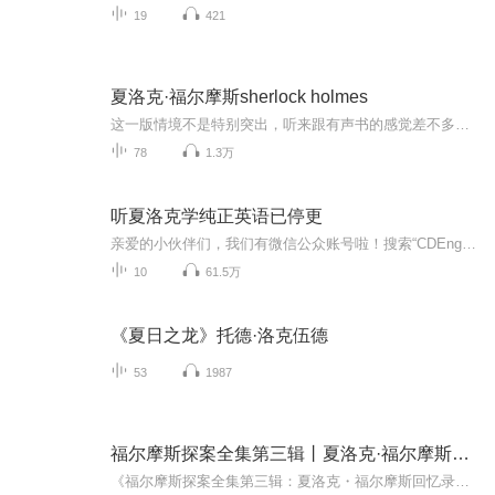
19
421
夏洛克·福尔摩斯sherlock holmes
这一版情境不是特别突出，听来跟有声书的感觉差不多。改编得很好，效果完美，英式味道。因为原著比较难所以听起来难度还是有的，不过这样的精品值得反复体会。
78
1.3万
听夏洛克学纯正英语已停更
亲爱的小伙伴们，我们有微信公众账号啦！搜索“CDEnglish” 加入我们的英语俱乐部哦，以后我们的节目会慢慢往那里转移！赶快来吧~喜马拉雅上的小伙伴大家好！这是Cecilia&David 第一期“英伦CD”的节目！希望大家能够喜欢，第一期我们会从《神探夏洛克》开...
10
61.5万
《夏日之龙》托德·洛克伍德
53
1987
福尔摩斯探案全集第三辑丨夏洛克·福尔摩斯回忆录|华生视角|惊险刺激|推理|反转
《福尔摩斯探案全集第三辑：夏洛克・福尔摩斯回忆录》以华生医生的温情回忆为视角，收录多桩福尔摩斯经典探案。从离奇的案件开端到缜密的逻辑推演，从暗藏玄机的现场勘查到真相大白的反转时刻，每桩谜案都尽显福尔摩斯的破案智慧。既有惊险刺激的追凶过程...