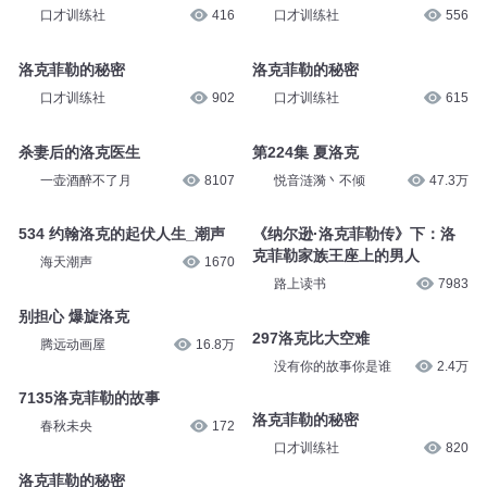
口才训练社
416
口才训练社
556
洛克菲勒的秘密
洛克菲勒的秘密
口才训练社
902
口才训练社
615
杀妻后的洛克医生
第224集 夏洛克
一壶酒醉不了月
8107
悦音涟漪丶不倾
47.3万
534 约翰洛克的起伏人生_潮声
《纳尔逊·洛克菲勒传》下：洛
克菲勒家族王座上的男人
海天潮声
1670
路上读书
7983
别担心 爆旋洛克
297洛克比大空难
腾远动画屋
16.8万
没有你的故事你是谁
2.4万
7135洛克菲勒的故事
洛克菲勒的秘密
春秋未央
172
口才训练社
820
洛克菲勒的秘密