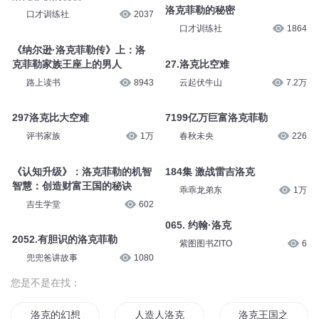
洛克菲勒的秘密
口才训练社
2037
口才训练社
1864
《纳尔逊·洛克菲勒传》上：洛
克菲勒家族王座上的男人
27.洛克比空难
路上读书
8943
云起伏牛山
7.2万
297洛克比大空难
7199亿万巨富洛克菲勒
评书家族
1万
春秋未央
226
《认知升级》：洛克菲勒的机智
184集 激战雷吉洛克
智慧：创造财富王国的秘诀
乖乖龙弟东
1万
吉生学堂
602
065. 约翰·洛克
2052.有胆识的洛克菲勒
紫图图书ZITO
6
兜兜爸讲故事
1080
您是不是在找：
洛克的幻想国
人造人洛克
洛克王国之守护