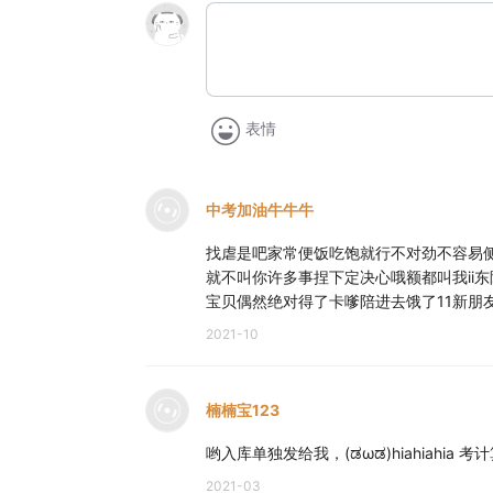
表情
中考加油牛牛牛
找虐是吧家常便饭吃饱就行不对劲不容易
就不叫你许多事捏下定决心哦额都叫我ii
宝贝偶然绝对得了卡嗲陪进去饿了11新朋
2021-10
楠楠宝123
哟入库单独发给我，(ಡωಡ)hiahiahia
2021-03