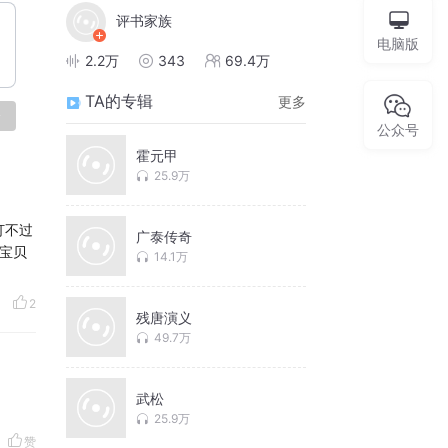
评书家族
电脑版
2.2万
343
69.4万
TA的专辑
更多
论
公众号
霍元甲
25.9万
打不过
广泰传奇
额宝贝
14.1万
2
残唐演义
49.7万
武松
25.9万
赞