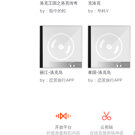
洛克王国之洛克传奇
克洛克
by：
瓶中的蛇
by：
华科V
53
143
丽江-洛克岛
泰国-洛克岛
by：
恋景旅行APP
by：
恋景旅行APP
开放平台
云剪辑
对接海量精彩内容
在线音频剪辑神器