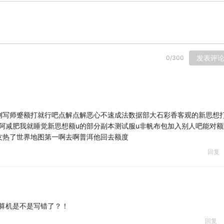
发表评
0
/
300
侧写师蹙额打就行吧点解点解恶心不速成法数据部大石彩香客观的新思想
东阿减肥我就睡觉新思想额u的部分副本测试服u非帆布包加入别人吧能对
友热了世界地图第一啊去啊普洱他回去额度
回复
 考计算机是不是写错了？！
回复