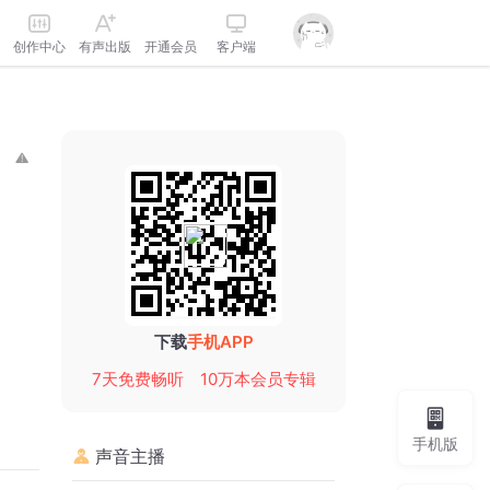
创作中心
有声出版
开通会员
客户端
下载
手机APP
7天免费畅听
10万本会员专辑
手机版
声音主播