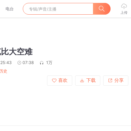
电台
上传
克比大空难
:25:43
07:38
1万
历史
喜欢
下载
分享