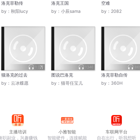
洛克菲勒传
洛克王国
空难
by：
秋阳lucy
by：
小辰sama
by：
2082
1.3万
1346
86
猫洛克的过去
图说巴洛克
洛克菲勒自传
by：
云冰蝶愿
by：
猫哥任宝儿
by：
360H
主播培训
小雅智能
车联网平台
兼职副业，兴趣赚钱
智能硬件，连接赋能
自在出行，听我想听