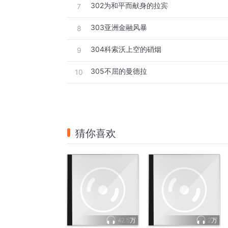
302为和平而献身的拉宾
7
303亚洲金融风暴
8
304科索沃上空的硝烟
9
305不屈的曼德拉
10
猜你喜欢
42.5万
2万