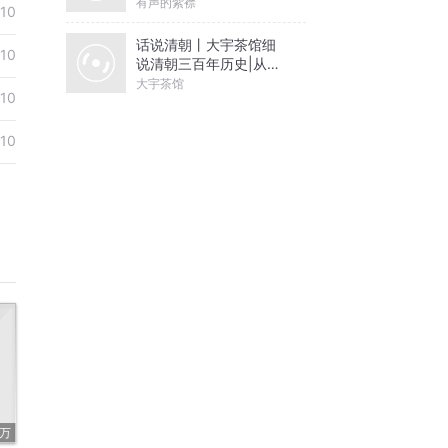
有声的紫襟
-10
话说清朝丨大宇茶馆细
-10
说清朝三百年历史|从努
尔哈赤到末代皇帝溥仪|
大宇茶馆
-10
康熙雍正乾隆
-10
9万