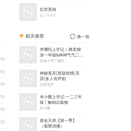
乱世英雄
13.4万
相关推荐
换一批
李哪吒上学记｜稀里糊
涂一年级&神神气气二年
-10
级
东海小学广播站
-10
神秘复苏|悬疑惊悚|灵
异|多人有声剧
-10
北冥有声
米小圈上学记:一二三年
-10
级 | 畅销出版物
米小圈
-10
摸金天师【第一季】
-10
（紫襟演播）