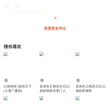
惩戏
这两天咋就更俩集
回复
2024-04-16
4
查看更多评论
乖乖龙弟东
回复 @
惩戏
:
今天多点了。
晴uw
猜你喜欢
好！……（虽然只有一个字，却是惊天地，泣鬼神，前无古
人，后无来者，破天荒的，不拘一格，妙笔生辉的点睛之
作。简简单单一个“好”字，包含了中华5000年的文化精髓！
深刻表达了回帖者的心声。足以证明作者本人是一个路见不
平，拔刀相助的绿林好汉。此贴不仅完美的配合了主题，而
且通俗易懂，朗朗上口。使看客一目了然，透彻人心。具有
94.51万
321.55万
592.12万
快、准、狠，三大特点。仅此可以证明回帖者是一位上通天
口袋精灵1精灵王子
龙弟东之精灵日记|口
龙弟东之精灵日记|口
(儿童广播剧)
袋妖怪精灵掌门人
袋妖怪御兽
文，下通地理，知识渊博，学腹五车，满腹经文并文学修养
极好的旷世奇才！相信五百年后，也会出现在小学生的语文
课本上，像唐诗三百首一样广为流传！作者本人也会被载入
史册，与诸葛亮、李白、杜甫等一样为后世颂扬！最后让我