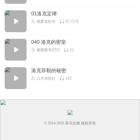
bhcghctgcgcgchvhgcgghggtgfcvcbgcvbcgghchggcggghgfxghfh
Ggtfghhvhchvvfvfcfg bhvh）
01洛克定律
回复
2026-06-07
2
我爱读好书
57.71万
幽沐行舟
谁懂啊？那局不试试怎么知道的？让我想起了凹凸世界，Ky
040 洛克的密室
抱歉
紫图图书ZITO
21
回复
2025-03-23
0
洛克菲勒的秘密
Kiko5584422
口才训练社
137
一
回复
2024-07-30
0
螈螈不断
哈哈哈！抢到沙发啦！
回复
2024-04-16
0
© 2014-
2026
喜马拉雅 版权所有