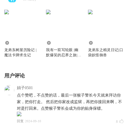
197.34万
605.26万
592.12万
龙弟东树屋历险记 |
我有一双写轮眼 |幽
龙弟东之精灵日记|口
魔法卡牌求生记
默爆笑的忍界之旅|龙
袋妖怪御兽
弟东
用户评论
娟子0501
点个赞吧，不点赞的话，最后一张猴子警长今天就来拜访你
家，把你打走。 然后把你家改成监狱，再把你接回来啊，不
对是打回来。点赞猴子警长会成为你的贴身保镖。
回复
2024-09-10
8