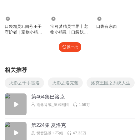
们气运丹田大吼一声：好
回复
2024-04-16
7
14.62万
361
2352
口袋精灵3:四号王子
宝可梦精灵世界丨宠
口袋有东西
il4la0twm7bnaacwdvtt
守护者｜宠物小精灵
物小精灵丨口袋妖怪
我想问一下，猫细宝可梦不是怕水吗？
｜儿童童话睡
丨精灵宝可梦
回复
2026-01-10
3
换一批
听友189843092
|
相关推荐
火影之千手雷洛
火影之洛克蓝
洛克王国之系统人生
回复
2024-07-11
3
第464集巴洛克
66666666666677777777
雨念肖绒_沫涵剧团
1.59万
hgyfbbmknlkhilhmnbnkvjhkljbjbcgfedagfjmjlkljikjghvhgrtsrds:
（气死人了我
ghhyhuchgrythchghjchfddddthgvhvvhjjhgychgcychgchchggghcgh
第224集 夏洛克
cgchgcghcggcbcbgb bgcgggggjgcbvchcvcv
悦音涟漪丶不倾
47.33万
vhcbcbcghcjgcfedzhkihiuuuuujbnhjhycghftgdrfsfdxcfcvmjjujhjhn