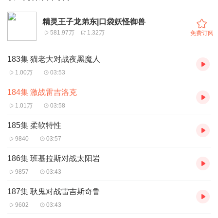
精灵王子龙弟东|口袋妖怪御兽
581.97万
1.32万
免费订阅
183集 猫老大对战夜黑魔人
1.00万
03:53
184集 激战雷吉洛克
1.01万
03:58
185集 柔软特性
9840
03:57
186集 班基拉斯对战太阳岩
9857
03:43
187集 耿鬼对战雷吉斯奇鲁
9602
03:43