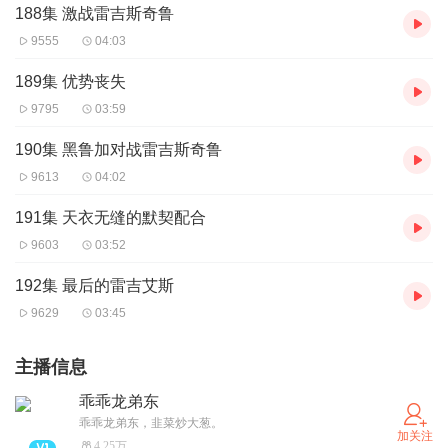
188集 激战雷吉斯奇鲁
9555
04:03
189集 优势丧失
9795
03:59
190集 黑鲁加对战雷吉斯奇鲁
9613
04:02
191集 天衣无缝的默契配合
9603
03:52
192集 最后的雷吉艾斯
9629
03:45
主播信息
乖乖龙弟东
乖乖龙弟东，韭菜炒大葱。
加关注
4.25万