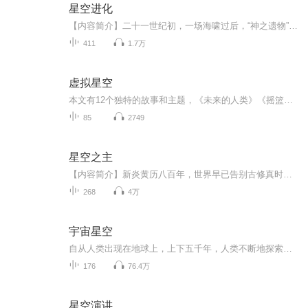
星空进化
【内容简介】二十一世纪初，一场海啸过后，“神之遗物”诞生于人间。虽然它很快就消失了，但它造成的辐射席卷全球，人类开始变异，从变异过程中获得种种力量的人类开始自满，开始自称为“进化者”。八百年后，人类进入星际时代，仅余30%的非进化者被蔑称为...
411
1.7万
虚拟星空
本文有12个独特的故事和主题，《未来的人类》《摇篮之外》《赤色遗嘱》《槐树下的根》《泥沼》《新的围城》《虚拟星空》《茶泡饭》《复国之路》《蛛网之下》《平行回声》《赝品婚姻》。
85
2749
星空之主
【内容简介】新炎黄历八百年，世界早已告别古修真时代，步入现代。交流共赢，既竞争又合作是当前时代的主流。有人一只宝葫炼万物。有人大梦平生我先觉。有人天生神人起凡尘……未知的道理，无尽的星空是所有修士共同的全新征途新炎黄历八百年，世界早已告...
268
4万
宇宙星空
自从人类出现在地球上，上下五千年，人类不断地探索，凭借自己的智慧，不仅创造了一个高度文明的社会，也构筑了一个极其丰富的知识宝库——这就是科学，人类智慧的结晶！一滴水可以看世界，希望我朗读陶春妮老师主编的丛书版本，能陪伴喜欢科学和有求知欲...
176
76.4万
星空演讲