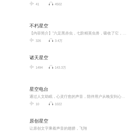
41
4502
不朽星空
【内容简介】“六足黑赤虫，七阶精英虫兽，吸收了它，我应该就能冲到八阶了。”“巨爆雷龙兽，青铜级血统，体型有一颗小行星般庞大，若是吸收了它，我立马就能冲击黑洞级了！”“混元白列象，混沌灵兽中的极品，是个难缠的家伙，不过只要吸收了它，我的生...
326
3.4万
诸天星空
1494
143.3万
星空电台
通过人文助眠，心灵疗愈的声音，陪伴用户从晚安到心安的旅程。
10
1022
原创星空
让原创文字乘着声音的翅膀，飞翔