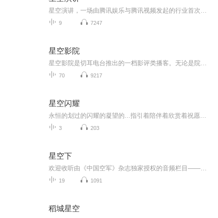
星空演讲，一场由腾讯娱乐与腾讯视频发起的行业首次明星演讲直播， 听名人精英演讲，人生少走些弯路！ 咨询加微信13674840347欢迎你的加入！ 投资在分享中完成；事业在分享中发展；财富在分享中积累；快乐在分享中体会 能力在分享中提升；梦想在分享中达成。 这就是分享经济！分享创业，成本更低，速度更快，人人可以参与，机会平等 新经济时代的来临 消费者成长为消费商 花本该花的钱 赚原本赚不到的利润 选对平台很重要 我们正在招募合伙人
9
7247
星空影院
星空影院是切耳电台推出的一档影评类播客。无论是院线热映电影、甜腻耽改剧，还是美剧英剧西语剧泰剧日剧韩剧TVB，甚至是燃炸千集动漫、搞笑泡面番、漫改电影漫改剧，都可以在星空影院听到。这档播客陪您一起回忆经典，重温记忆中的名场面；陪您追热剧、看...
70
9217
星空闪耀
永恒的划过的闪耀的凝望的...指引着陪伴着欣赏着祝愿着...每个人都能找到自己的星位，能做影响自己世界的人，做那个发光的人中文名-外文名-时代（如：BC19-20）-国家政权（如：西夏）外文名-中文名-时代（如：BC19-20）-国家政权
3
203
星空下
欢迎收听由《中国空军》杂志独家授权的音频栏目——《星空下》。在这里，我们将用声音再塑人民空军飞过的壮阔航迹，以沉浸式的叙事带您走进云端传奇。本栏目特别适合空军军事历史爱好者、青少年国防教育者及驾车通勤场景的听众朋友们收听。请点击订阅，让...
19
1091
稻城星空