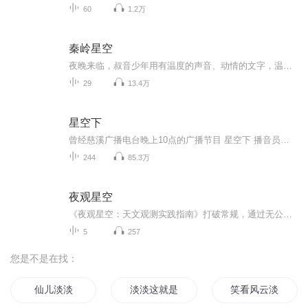
60
1.2万
秦岭星空
夜晚来临，叔音少年用有温度的声音、动情的文字，温暖你！
29
13.4万
星空下
曾经慈溪广播电台晚上10点的广播节目 星空下 播音员：语萱 不是我原创，只是不想这些录音那么快就在网上消失 2018.5.19：最近有去找了找这个网站，结果连网站都打不开了，这些录音估计在网上都快销声匿迹了吧……
244
85.3万
夜观星空
《夜观星空：天文观测实践指南》打破常规，通过无公式、无需计算的方法，提高读者观测到星体的成功率，为初学者设计的星图往往会添加天空中的网格、望远镜可见的天体以及星座和恒星的名字，但是其真实性和清晰性不够。使用了独特的全天双图，既有真实显示...
5
257
您是不是在找：
仙儿淡淡
淡淡这就是爱
笑看风云淡