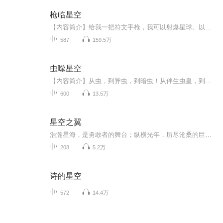
枪临星空
【内容简介】给我一把符文手枪，我可以射爆星球。以枪之道，君临星空！【作者/主播简介】作者：夜色迷人醉，网络小说作家。主播：浩善【购买须知】1、本作品为付费有声书，前131集为免费试听，购买成功后，即可收听，可下载重复收听。2、版权归原作者所有...
587
159.5万
虫噬星空
【内容简介】从虫，到异虫，到暗虫！从伴生虫皇，到战斗母虫，到深渊孤后！从母虫，到第四纪更新世母皇，到冥古纪隐生代母皇！虫族就得有虫族的范！这里只有最原始的强弱法则！强者，生！弱者，死！【作者/主播】作者：南城有雪，网络小说作家。主播：靖溪...
600
13.5万
星空之翼
浩瀚星海，是勇敢者的舞台；纵横光年，历尽沧桑的巨变。身世飘零的少年与纠缠不清的三方势力；连绵不绝的战火和自由与正义的憧憬。涉足星空的年少，不死午休的毁灭。人类与少年、帝国与联邦、星海与地球，究竟会碰撞出如何的波澜壮阔，请听长篇科幻小说《...
208
5.2万
诗的星空
572
14.4万