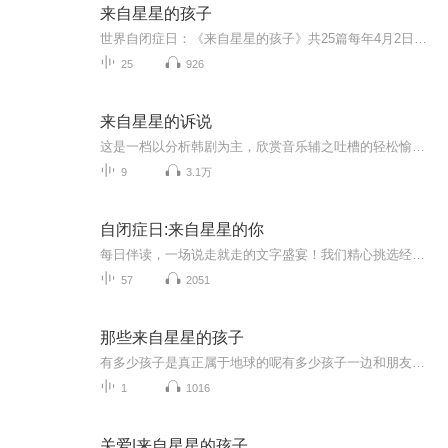
来自星星的孩子
世界自闭症日：《来自星星的孩子》共25篇每年4月2日定为“世界自闭症关注日”的意义：从1943年世界上出现第一个自闭症病例至2008年已65年，人类对于自闭症的认知、对于自身责任的认识迈出了新的历史性一步。“世界自闭症关注日”提醒人类社会：应该实现自...
25
926
来自星星的诉说
这是一档以分析韩剧为主，欣赏音乐辅之吐槽的轻松愉快的小节目，我们每期将会安利一部韩剧。
9
3.1万
自闭症日:来自星星的你
每日伴读，一场说走就走的文字盛宴！我们精心挑选经典佳作与新颖美文，每日陪伴你左右，带你遨游于知识的海洋，探索文字的无限可能。在这里，每一篇文章都是一次心灵的触动，每一段文字都是一场思想的旅行。加入我们，让每日伴读成习惯，让阅读成为你最坚...
57
2051
那些来自星星的孩子
有多少孩子是真正属于地球的呢有多少孩子一边和朋友嘻嘻哈哈一边痛苦于自己过于敏感的内心这是一首送给我自己也是送给你们的歌...
1
1016
关爱|来自星星的孩子