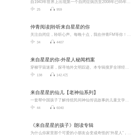
自1943年世界上出现第一个自闭症病历至2008年已65年了，人类对于自闭症的认知、对于自身责任的认识迈出了历史性的一步。每年的4月2日被定为“世界自闭症关注日”，提醒人类社会：应实现自闭症患者与普通人之间的相互尊重、相互理解与相互关心。
25
959
仲青阅读|聆听来自星星的你
关注自闭症，聆听心声。每晚十点，我在仲青FM等你！ 微博：仲青FM 微信公众号：zqyd-czh...
34
4407
来自星星的你-外星人秘闻档案
穿梭宇宙迷雾，探寻地外文明踪迹。本专辑搜罗全球经典外星人目击、史前奇异遗迹、不明飞行物悬案等未解秘闻，抛开固有定论，以客观纪实视角拆解离奇事件，细数人类与外星来客的千年谜团，带你走进充满未知与遐想的星际探秘世界。
138
142.4万
来自星星的仙儿【老神仙系列】
一套帮中国孩子了解传统民间神仙传说故事的儿童文学读物。入选《中国小学生分级阅读书目》中国式神仙童话，原创性民间故事“新编”，文学化民俗传统书写。丛书内容介绍“老神仙”系列丛书，以中国传统民俗中的神仙形象，如灶王爷、土地爷、福神、阎王爷、...
44
6040
《来自星星的孩子》朗读专辑
为什么你家里那个可爱的小朋友会变成奇怪的“外星人”，整日里奇思异想、语出惊人?当我们怀着深切的同情和理解，去探索教育的迷宫，从孩子的视角去看这个世界，或许就明白了。当孩子们在攀越成长障碍摔倒时，请帮助他们重新搭建安全感，鼓励他们站起来，再...