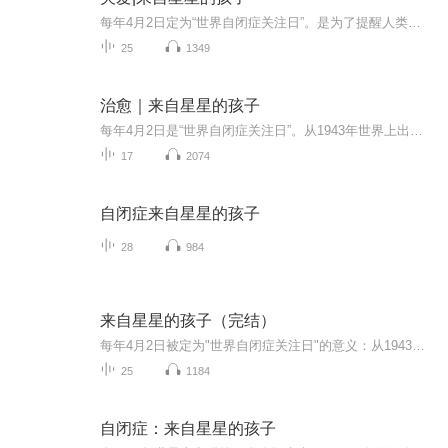
每年4月2日定为“世界自闭症关注日”。是为了提醒人类社会：应该实现自闭症患者与普通人之间互相尊重。多去关心孩子的内心世界变化，让孩子们的身心都能得以健康快乐的成长。对于有自闭症的朋友希望早日走出自己内心的世界。希望大家都能健康快乐的生活。
25
1349
治愈｜来自星星的孩子
每年4月2日是“世界自闭症关注日”。从1943年世界上出现第一个自闭症病例至今，已经有78年了。人类对于自闭症的认知、对于自身责任的认识，迈出了新的历史性一步。“世界自闭症关注日”提醒社会，应该实现自闭症患者与普通人间的互相尊贵、互相理解与互相关心。作为普通人，不应把自闭症患者看作怜悯的对象，而应把4月2日这一天作为审视和增强自身道德观念、社会责任的契机。作为自闭症患者及其直接相关人员，如家属、专家学者、医生护士等，也应把4月2日作为继续齐心协力战胜疾病的“加油站”。人们应努力让4月2日成为自闭症患者自信与愉快生活的节日。
17
2074
自闭症来自星星的孩子
28
984
来自星星的孩子（完结）
每年4月2日被定为"世界自闭症关注日"的意义：从1943年世界上出现第一个自闭症病例至2008年已65年，人类对于自闭症的认知、低于自身责任的认识迈出了新的历史性一步。"世界自闭症关注日"提醒人类社会：应该实现自闭症患者与普通人间相互尊重、相互理解与相...
25
1184
自闭症：来自星星的孩子