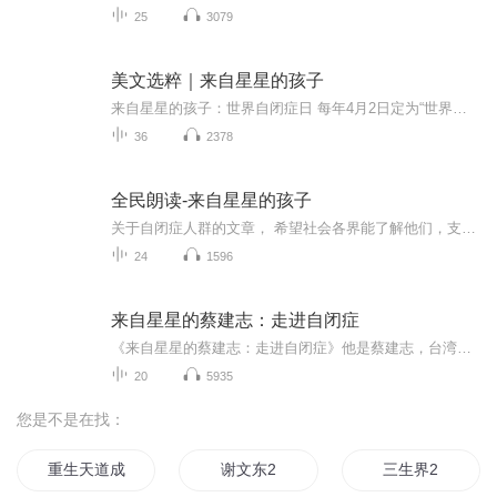
25
3079
美文选粹｜来自星星的孩子
来自星星的孩子：世界自闭症日 每年4月2日定为“世界自闭症关注日”的意义：人类对于自闭症的认知，对于自身责任的认识迈出了新的历史。 在我沮丧、痛苦、无助的日子里，我甚至会幻想要是所有人都是自闭症，将会是怎样的一番场景。
36
2378
全民朗读-来自星星的孩子
关于自闭症人群的文章， 希望社会各界能了解他们，支持和帮助他们！对他们不要歧视和欺侮，因为他们自己本身就已经很痛苦了！就不要再有外界的因素让他们更加痛苦了！希望人们对这个人群始终抱有爱心。用我们的爱心温暖他们，用我们的话语鼓励他们，用我们...
24
1596
来自星星的蔡建志：走进自闭症
《来自星星的蔡建志：走进自闭症》他是蔡建志，台湾著名的自闭症职能治疗专家，儿童发展教育专家，台湾第一家自闭症治疗学校的创建人，也是欧缇斯特模式发明人，三十年致力于自闭症儿童发展康复；谁能料到，蔡建志老师是小儿多动症，而且，他的太太居然是亚斯伯格症。蔡建志老师跟老裴笑谈，要不我们做一个电影吧，名字就叫《多动症老公和亚斯伯格症老婆》，哈哈，关于他们夫妻俩的坎坷与恩爱故事，后续的专辑里会讲到呃！蔡建志所发明的歐緹斯特模式，其實就是融合了歐美先進國家的模式，用家長的資源硬是...
20
5935
您是不是在找：
重生天道成至高2
谢文东2
三生界2