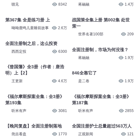
聴见
8342
蒋融融
1.4万
第367集 全是练习册 上
战国策全集上册 第002集 处世
策一
呦呦鹿鸣儿童睡前故事
2.6万
世界名著100部
209
全面注册制之后，这么投资
全面注册制，市场为何没涨？
西西定投
6300
蒋融融
1.9万
《曾国藩》全3册（作者：唐浩
明）上【2】
846全靠它了
王更新
4.6万
是二卷
1.9万
《福尔摩斯探案全集：全3册》
《福尔摩斯探案全集：全3册》
第193集
第187集
听米有声
3081
听米有声
2855
【晚间复盘】全面注册制落地
全国注册护士总量超过563万人
尧吉看盘
1770
正观新闻
121