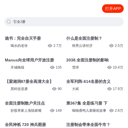
打开APP
它全2册
诡书：完全自灭手册
什么是全面注册制？
喝水的老张
2.7万
韩秀云讲经济
2.5万
Manus向全球用户开放注册
2038.全面注册制的影响
羊城晚报
135
雪球
10.4万
【梁湘润87册全高清大全】
全军列阵-614名册的含义
黑科技逆袭
90
大斌
17.9万
全面注册制散户关注点
第367集 全是练习册 下
炒股养家上海陆家嘴
149
呦呦鹿鸣儿童睡前故事
2.6万
全民神衹 720 神兵图册
注册制会带来全面牛市？