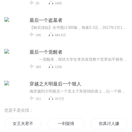
25
1800
最后一个盗墓者
【购买须知】全书预计300集，每集0.3元，2017年2月1日上线当天更新10集，前10集为试听，每天更新2 集/当天更新完毕。在购买过程中，如有任何问题，可以在微信搜索公众号【bestxmly】或搜索【喜马拉雅付费精品】来随时咨询问题，客服小伙伴们会为您贴心解答。
345
684.8万
最后一个觉醒者
一觉醒来，屌丝大学生李浩发现整个世界似乎都有点不正常了。曾经的华夏首富死皮赖脸要收他做女婿；万人追捧的校园女神向他发动了倒追攻势；直播平台的帐号莫名其妙变成了最高等级的黑金贵宾；甚至连华夏军方的兵王战神也屁颠屁颠跑来大献殷勤...
383
1250
穿越之大明最后一个狠人
魂穿越到大明最后一个皇太子朱慈烺的身上，以一个狠字贯穿一生。杀建奴，灭流寇，斩贪官，开海禁，扬国威。这个太子很凶残，打仗比建奴还可怕，剿匪比流寇还折腾，搂银子比贪官还彻底。我大明，将士铁骨铮铮，文人傲骨长存！——大明天武大帝朱慈烺！本书...
311
20.5万
您是不是在找：
女王夫君不嫌多
一剑疑情
你真讨人嫌