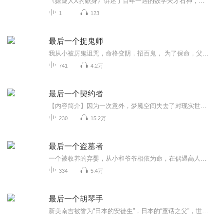
《嫌疑人X的献身》讲述了百年一遇的数学天才石神，每天唯一的乐趣，便是去固定的便当店买午餐，只为看一眼在便当店做事的邻居靖子。靖子与女儿相依为命，失手杀了前来纠缠的前夫。石神提出由他料理善后。石神设了一个匪夷所思的局，令警方始终只能在外围敲...
1
123
最后一个捉鬼师
我从小被厉鬼诅咒，命格变阴，招百鬼， 为了保命，父亲给我找了个不人不鬼的媳妇……
741
4.2万
最后一个契约者
【内容简介】因为一次意外，梦魇空间失去了对现实世界的掌控，失去了召集契约者的能力，现实世界沦为契约者们的乐园，陆宁成为了梦魇空间00000号唯一契约者。在动漫世界，他是梦魇空间最后的独苗，在现实世界，他是其他契约者的爸爸。“来来来，主线任务都...
230
15.2万
最后一个盗墓者
一个被收养的弃婴，从小和爷爷相依为命，在偶遇高人崔三爷后，他的命运发生了翻天覆地的变化。从丢失的七万块钱开始，到得知一次出手便可换得百万巨款，以及事后任意选取宝物的特权，这一切都见证了他踏入隐秘行业的一扇门。崔三爷不仅是他的师父，更是引...
334
5.4万
最后一个胡琴手
新美南吉被誉为“日本的安徒生”，日本的“童话之父”，世界儿童文学界的天才作家。《新美南吉童话集》精选日本童话作家新美南吉家喻户晓的童话故事，如《小狐狸买手套》《狐狸阿权》《花木村和盗贼们》《去年的树》等等。故事大部分以小动物作为主人公，...