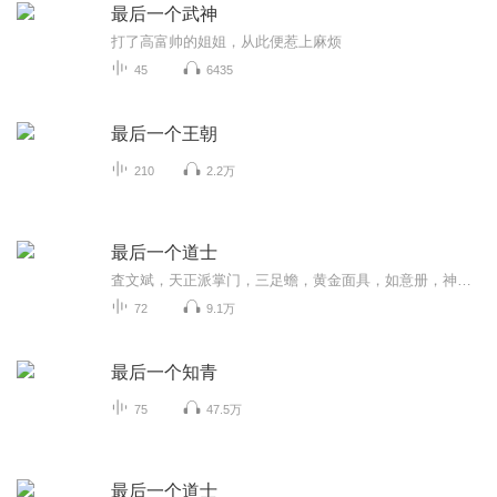
最后一个武神
打了高富帅的姐姐，从此便惹上麻烦
45
6435
最后一个王朝
210
2.2万
最后一个道士
査文斌，天正派掌门，三足蟾，黄金面具，如意册，神秘的羌族文字，最后一个道士，历经种种磨难，只为探究天道……【直播回放，没有后期，磕磕吧吧，不建议听】
72
9.1万
最后一个知青
75
47.5万
最后一个道士