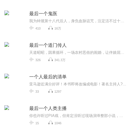
最后一个鬼医
我为钟馗第十八代后人，身负血脉诅咒，注定活不过十八岁。 为求活命，不得不在绝阴之地生活，与亲生父母未曾谋面。 十八岁那年发生了一些匪夷所思的事情，让我的生活完全偏离了轨道，一个未知世界的大门，在我不经意间，缓缓冲我打开…
410
16万
最后一个道门传人
天道昭昭，因果循环，一场农村恶俗的闹婚，让伴娘屈辱丧命，我也因此成为了一名道士，窥探时间阴阳两界的真实的一幕，人有人道，鬼有鬼道，当今天下，吾当道！
326
341.3万
一个人最后的清单
亚马逊近满分好评！本书即将改编成电影！著名主持人?畅销书作家 蔡康永 畅销书作家?梦想达人 郑匡宇 畅销书作家 李伟文 作家?广播主持人 吴若权 感动推荐！大卫的故事被他的一个学生发表在《迈阿密先锋报》上，立即引起全美瞩目，《今日美国报》，《赫芬顿...
33
1297
最后一个人类主播
你也许听过PIA戏，但肯定没听过现场演绎整部小说，请进入直播间现场感受最原汁原味的演播过程，整部作品一气呵成，无间断无修改，真实的现场发挥，作者在线互动，每周四周六晚9点到11点，六位主播现场演绎京味科幻多人有声书《人类的最后一位主播》（注：...
15
1046