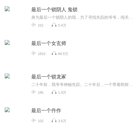
最后一个锁阴人 鬼锁
身为最后一个锁阴人的我，为了寻找失踪的爷爷，闯关东时意外发现有一神秘的势力为了把锁阴人彻底根除，已经布局了近千年，我又是一路钻深山、下古墓、访秘境，揭示出一个惊天的秘密。锁阴人不仅是解决阴阳界的因果纠葛，还有妄图打通生死通道，祸乱两界，...
152
5.4万
最后一个女玄师
1810
84.5万
最后一个锁龙冢
二十年前，我爷爷神秘失踪。二十年后，一个带着棺材的病人闯进我的草药铺。更离奇的是，一个黑衣老头非要把他那美若天仙的孙女许给我。我身陷神秘领域，遭遇一系列谜团……大禹为何治水？这世界到底有没有龙？全国各地的锁龙冢到底连着什么？这一切，得从...
185
1.9万
最后一个仵作
102
3.6万