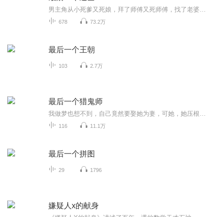
男主角从小死爹又死娘，拜了师傅又死师傅，找了老婆，老婆又死了，干啥啥不行，吃啥啥不剩的主角，能否逆天改呢，天生的无根水命，又是否会让主角有不一样的境遇呢？让我们一起来听听赵小道的冤种故事把！
678
73.2万
最后一个王朝
103
2.7万
最后一个猎鬼师
我做梦也想不到，自己竟然要娶她为妻，可她，她压根不是人……我做梦也想不到,自己竟然要娶一起长大的妹妹为妻,可我这个妹妹,她压根不是人……用村里人的话说,我是个不祥之人,出生那天村里下了场罕见的大暴雪,母亲难产而死,父亲因失去母亲,伤心过度相继离世,家里就只剩下了我和奶奶。尽管奶奶知道我是个丧门星,但好歹是咱家的独苗,所以对我还是疼爱有加,只不过当时那年代还没有奶粉,母亲又离世,我连活下去都是很大的问题，可是我做梦也想不到，自己竟然要娶一起长大的妹妹为妻，可我这个妹妹，...
116
11.1万
最后一个拼图
29
1796
嫌疑人x的献身