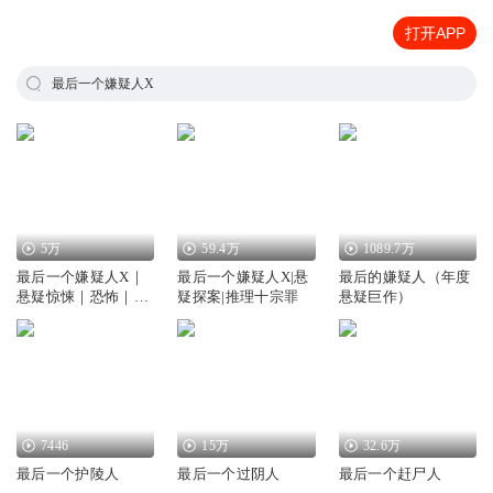
打开APP
最后一个嫌疑人X
5万
59.4万
1089.7万
最后一个嫌疑人X｜
最后一个嫌疑人X|悬
最后的嫌疑人（年度
悬疑惊悚｜恐怖｜人
疑探案|推理十宗罪
悬疑巨作）
性深渊
7446
15万
32.6万
最后一个护陵人
最后一个过阴人
最后一个赶尸人