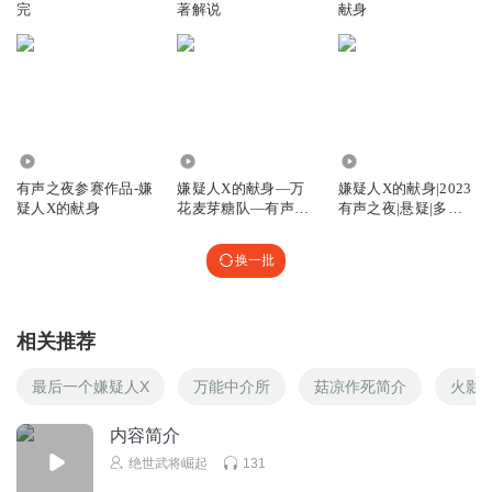
完
著解说
献身
1.11万
1.33万
145
有声之夜参赛作品-嫌
嫌疑人X的献身—万
嫌疑人X的献身|2023
疑人X的献身
花麦芽糖队—有声之
有声之夜|悬疑|多人
夜
精品剧
换一批
相关推荐
最后一个嫌疑人X
万能中介所
菇凉作死简介
火影
内容简介
绝世武将崛起
131