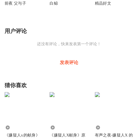
前夜 父与子
白鲸
精品好文
用户评论
还没有评论，快来发表第一个评论！
发表评论
猜你喜欢
975
4156
929
《嫌疑人x的献身》
《嫌疑人X献身》原
有声之夜-嫌疑人X 的