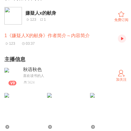
嫌疑人x的献身
123
1
免费订阅
1《嫌疑人X的献身》作者简介～内容简介
123
03:37
主播信息
秋语秋色
喜欢读书的人
加关注
5624
1286
1.06万
1423