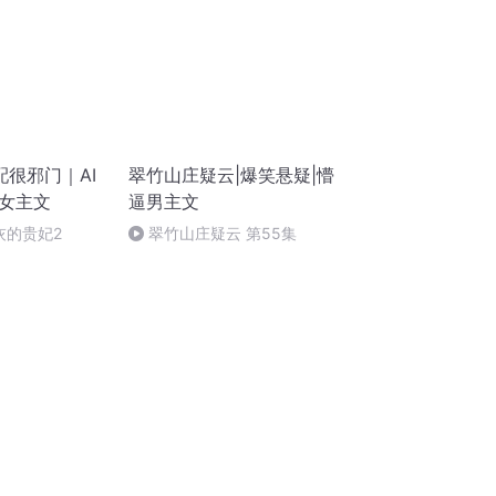
很邪门｜AI
翠竹山庄疑云|爆笑悬疑|懵
｜女主文
逼男主文
灰的贵妃2
翠竹山庄疑云 第55集