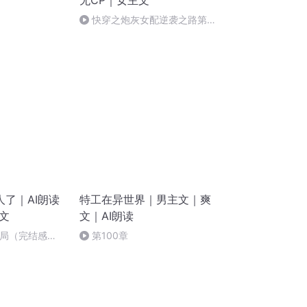
无CP｜女主文
快穿之炮灰女配逆袭之路第3
章 霸道总裁的前妻3
了｜AI朗读
特工在异世界｜男主文｜爽
文
文｜AI朗读
结局（完结感
第100章