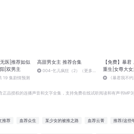
无医|推荐如似
高甜男女主 推荐合集
【免费】暴君
正阳|双男主
重生|女尊大女
004-乞儿疯狂（2）（更多精
彩请听同名专辑）
 19 集剧情预测
《暴君我不约》
（完）
含正品授权的连播声音和文字全集，支持免费在线试听阅读和有声书MP3
文推荐
血荐众生
某少女的被推之路
血荐云菁
推荐/这些
从推演经书开始
原创类耽美合集推荐
春山如笑的推文重生文