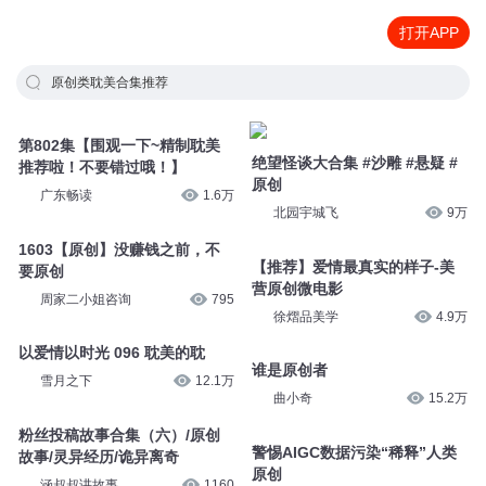
打开APP
原创类耽美合集推荐
第802集【围观一下~精制耽美
绝望怪谈大合集 #沙雕 #悬疑 #
推荐啦！不要错过哦！】
原创
广东畅读
1.6万
北园宇城飞
9万
1603【原创】没赚钱之前，不
【推荐】爱情最真实的样子-美
要原创
营原创微电影
周家二小姐咨询
795
徐熠品美学
4.9万
以爱情以时光 096 耽美的耽
谁是原创者
雪月之下
12.1万
曲小奇
15.2万
粉丝投稿故事合集（六）/原创
警惕AIGC数据污染“稀释”人类
故事/灵异经历/诡异离奇
原创
涵叔叔讲故事
1160