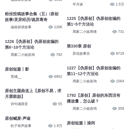
半月谈
1.5万
粉丝投稿故事合集（五）/原创
1225【伪原创】伪原创改编的
故事/灵异经历/诡异离奇
第1~5个方法论
涵叔叔讲故事
1206
周家二小姐周倩
731
1226【伪原创】伪原创改编的
第330章 原创
第6~10个方法论
异佳故事坊
8719
周家二小姐咨询
792
1227【伪原创】伪原创改编的
原创短篇丨影
第11~12个方法论
荒城__
6952
周家二小姐咨询
1564
原创主题曲送上【原创不易，求
1792【原创】原创的东西没有
月票鼓励】
播放量，怎么破？
诗句诵原音
55
周家二小姐咨询
359
原创喊麦-声途
原创短篇丨澡间
柱子有声故事
1.9万