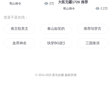
大医无疆1726 推荐
蜀山御令
2万
蜀山御令
2.2万
您是不是在找：
推文耽美文推荐
春山如笑的推文重生文
推荐综穿言情文
血荐神农
快穿BG甜文推荐
三国推演
无cp男主文推荐
快穿文推荐
从推演经书开始
推荐快穿言情文
推荐/这些年我见过的好文
最后一个推灵师
© 2014-
2026
喜马拉雅 版权所有
某少女的被推之路
原创类耽美合集推荐
全能推演
快穿耽美文推荐
血荐云菁
血荐众生