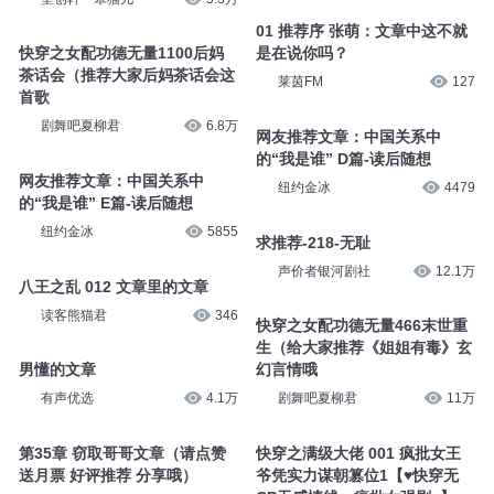
01 推荐序 张萌：文章中这不就
快穿之女配功德无量1100后妈
是在说你吗？
茶话会（推荐大家后妈茶话会这
莱茵FM
127
首歌
剧舞吧夏柳君
6.8万
网友推荐文章：中国关系中
的“我是谁” D篇-读后随想
网友推荐文章：中国关系中
纽约金冰
4479
的“我是谁” E篇-读后随想
纽约金冰
5855
求推荐-218-无耻
声价者银河剧社
12.1万
八王之乱 012 文章里的文章
读客熊猫君
346
快穿之女配功德无量466末世重
生（给大家推荐《姐姐有毒》玄
男懂的文章
幻言情哦
有声优选
4.1万
剧舞吧夏柳君
11万
第35章 窃取哥哥文章（请点赞
快穿之满级大佬 001 疯批女王
送月票 好评推荐 分享哦）
爷凭实力谋朝篡位1【♥快穿无