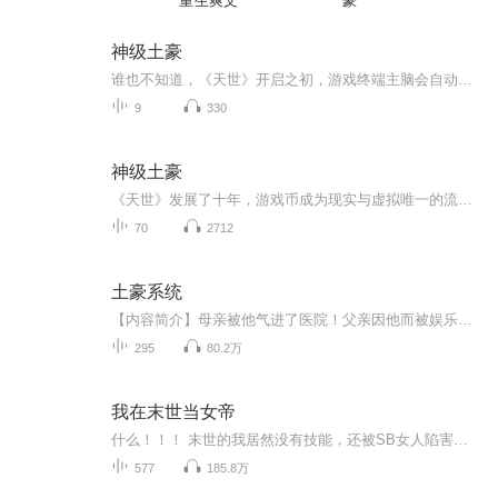
重生爽文
豪
神级土豪
谁也不知道，《天世》开启之初，游戏终端主脑会自动智能觉醒，完全拥有自主意识，并在第一时间就关闭了充值渠道。 《天世》发展了十年，游戏币成为现实与虚拟唯一的流通货币。 房间中，一个因为《天世》而落魄的富二代缓缓举枪对准自己的太阳穴……...
9
330
神级土豪
《天世》发展了十年，游戏币成为现实与虚拟唯一的流通货币。 房间中，一个因为《天世》而落魄的富二代缓缓举枪对准自己的太阳穴... 时间轮回，重返十年之前，距离《天世》开启只剩一个星期。 这时，重生的楚幽该如何抉择...
70
2712
土豪系统
【内容简介】母亲被他气进了医院！父亲因他而被娱乐圈封杀！左邻右舍见了他就绕道走！整个一家人被有权有势的外公家嫌弃！一家子的经济压力落到了哥哥身上，可哥哥只是个扑街作者，虽然文笔一流，但题材老套，剧情狗血，尽管每天码字码到凌晨两三点，却只...
295
80.2万
我在末世当女帝
什么！！！ 末世的我居然没有技能，还被SB女人陷害丢进了丧尸堆里，不对不对，闭眼前貌似还被雷劈了，这也太倒霉了吧！！！啥玩意？？？重生了！！啥？？末世还没来！！不仅技能值拉满，我还有钱优势！！！买买买，囤囤囤，就是一个字开干!!!颤抖吧末世，...
577
185.8万