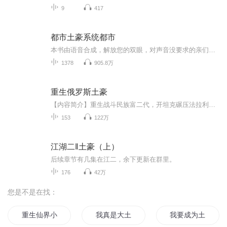
9
417
都市土豪系统都市
本书由语音合成，解放您的双眼，对声音没要求的亲们欢迎收听，因为是语音合成，所以更新会比较快，每天有几十张，一本书完本，欢迎大家推荐新书，求好书，完本小说一天100章，没完本的更新到最新章节后一月一更。没事可以来我直播间听听歌，要加更什么的也可以来直播间和我说一下。主播群号：834474625----------------------------------------------------------------------------------------------...
1378
905.8万
重生俄罗斯土豪
【内容简介】重生战斗民族富二代，开坦克碾压法拉利，拿机枪扫兰博基尼，玩RPG火箭炮炸游艇，用火焰喷射器烧劳斯莱斯。 家里养北极熊做宠物，养老虎当坐骑，日子过得潇洒又自在。【作者/主播简介】作者：海鲜吃扇贝，网络小说作家。主播：瓦屋里居士【购买...
153
122万
江湖二‖土豪（上）
后续章节有几集在江二，余下更新在群里。
176
42万
您是不是在找：
重生仙界小土豪
我真是大土豪
我要成为土豪