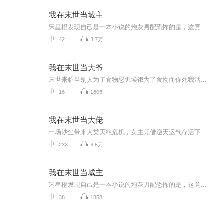
我在末世当城主
宋星橙发现自己是一本小说的炮灰男配恐怖的是，这竟然是一本末世文？！他靠两栋楼租金潇洒自由的美好日子他最爱吃的扒鸡通通要没了！幸好天降金手指，他当上了城主自此，他的手挥过之处住宅林立农田广阔工厂轰鸣科技攀升宋星橙不仅再次过上收租收到手软的美好日子还抓住一个会做扒鸡的男人！贺千山：我做扒鸡的手艺是祖传的，快到我碗里来活泼软萌基建城主受霸气护短行走军火库攻一句话简介：在末世当城主立意：灾难降临，勇敢求生，永不放弃强强末世系统爽文
42
3.7万
我在末世当大爷
末世来临当别人为了食物忍饥埃饿为了食物而你死我活的时候，我却带着美女邻居在家里吃牛排喝红酒。
16
1805
我在末世当大佬
一场沙尘带来人类灭绝危机，女主凭借逆天运气存活下来，结识了知己好友，却发现不仅是末世那么简单。楼兰古国重建，变异古生物的丛林，妖兽横行的蓬莱…地狱模式已经开启，弱肉强食是第一法则
233
6.5万
我在末世当城主
宋星橙发现自己是一本小说的炮灰男配恐怖的是，这竟然是一本末世文？！他靠两栋楼租金潇洒自由的美好日子他最爱吃的扒鸡通通要没了！幸好天降金手指，他当上了城主自此，他的手挥过之处住宅林立农田广阔工厂轰鸣科技攀升宋星橙不仅再次过上收租收到手软的美好日子还抓住一个会做扒鸡的男人！贺千山：我做扒鸡的手艺是祖传的，快到我碗里来活泼软萌基建城主受霸气护短行走军火库攻一句话简介：在末世当城主立意：灾难降临，勇敢求生，永不放弃强强末世系统爽文
38
1858