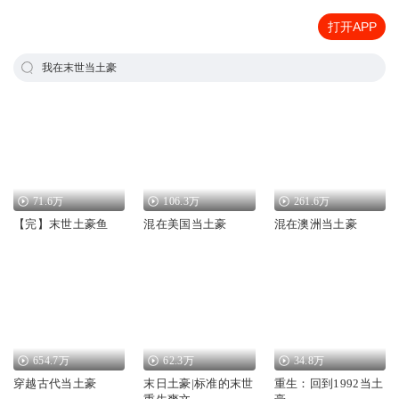
打开APP
我在末世当土豪
71.6万
106.3万
261.6万
【完】末世土豪鱼
混在美国当土豪
混在澳洲当土豪
654.7万
62.3万
34.8万
穿越古代当土豪
末日土豪|标准的末世
重生：回到1992当土