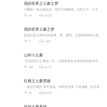
我的世界之土豪之梦
与魔族一场大战过后，星空天城败落，无奈之下，小文，狙击手，白常（小喵）等，到了五成组成的主城，在这里弱肉强食，该如何生存呢？敬请收听我的世界之土豪之梦
45
15.1万
我的世界土豪之梦
是我们初入MC时的故事，我、紫月、天蓝和昭苏4人组的故事，这是我们从MC的新手变成大佬的故事，从我们从普通玩家变成神的故事。（满满的都是套路。）
8
1.8万
山村小土豪
【内容简介】重活一次，王铮再也不会离开桃花岭村半步。他要躺在桃花岭村的西山坡，嚼着南河滩边的茅草根，数着天边飞过的大雁，守着祖祖辈辈留下来的荒岭山头，溜着狗，赶着鹅，守着老婆孩子热炕头，当个吃穿不愁，自在逍遥的小土豪。钱，不用太多，想要...
240
32.7万
红楼之土豪贾赦
读过红楼的 谁不知道 你好色无度 下场凄惨 还又老又丑 怎么就穿成你了呢？ 哭——没用了 哼 既来之则安之 看我如何 玩转红楼 逆天改命 林妹妹呀——我是你家大舅舅哈 请注意： 一定不要睡觉时听 后面音乐太惊喜了 承受力弱的 请谨慎打开
96
89.3万
祖传土豪系统