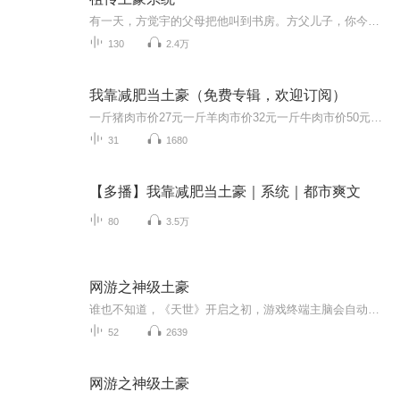
有一天，方觉宇的父母把他叫到书房。方父儿子，你今年也满20岁了，有些事是时候告诉你了！方觉宇什么事？您不会突然告诉我您是个富翁吧。方父一惊你都知道了？方觉宇卧槽？真的？我瞎说的。方父不过这不是重点，今天我要把我们家一代代传下来的传家宝交给你！从此方觉宇的生活出现了翻天覆地的变化。什么？你和我谈古董字画？你要王羲之的书法还是郑板桥的画作？哦，对了，梵高还送了我祖祖祖爷爷一幅画！你说为什么？因为他们的求学之路就是我的祖先们资助的！你要和我谈跑车？你是说兰博基尼，法拉利还是布加迪威...
130
2.4万
我靠减肥当土豪（免费专辑，欢迎订阅）
一斤猪肉市价27元一斤羊肉市价32元一斤牛肉市价50元一斤王晨的肉，市价10w元！
31
1680
【多播】我靠减肥当土豪｜系统｜都市爽文
80
3.5万
网游之神级土豪
谁也不知道，《天世》开启之初，游戏终端主脑会自动智能觉醒，完全拥有自主意识，并在第一时间就关闭了充值渠道。《天世》发展了十年，游戏币成为现实与虚拟唯一的流通货币。房间中，一个因为《天世》而落魄的富二代缓缓举枪对准自己的太阳穴...时间轮回，...
52
2639
网游之神级土豪