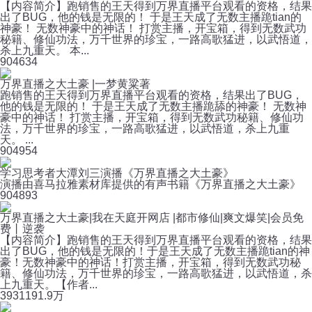
【内容简介】跑销售的王天得到万界直播平台观看的资格，结果
出了BUG，他的钱是无限的！ 于是王天成了无数主播跪tian的
神豪！ 无数神豪中的神话！ 打赏主播，开宝箱，得到无数武功
秘籍、修仙功法，万千世界的珍宝，一路高歌猛进，以武悟道，
杀上九重天。 本...
90
4634
万界直播之大土豪 |一梦黄粱著
跑销售的王天得到万界直播平台观看的资格，结果出了BUG，
他的钱是无限的！ 于是王天成了无数主播跪舔的神豪！ 无数神
豪中的神话！ 打赏主播，开宝箱，得到无数武功秘籍、修仙功
法，万千世界的珍宝，一路高歌猛进，以武悟道，杀上九重
天。 ...
90
4954
学习思考者大潭刘三演播《万界直播之大土豪》
演播由喜马拉雅素材库提供的有声书籍《万界直播之大土豪》
90
4893
万界直播之大土豪|我在天庭开网店 |都市修仙|爽文爆笑|会员免
费丨逆袭
【内容简介】跑销售的王天得到万界直播平台观看的资格，结果
出了BUG，他的钱是无限的！于是王天成了无数主播跪tian的神
豪！无数神豪中的神话！打赏主播，开宝箱，得到无数武功秘
籍、修仙功法，万千世界的珍宝，一路高歌猛进，以武悟道，杀
上九重天。【作者...
393
1191.9万