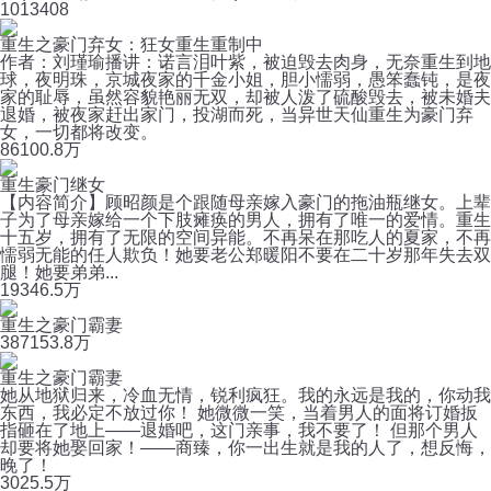
101
3408
重生之豪门弃女：狂女重生重制中
作者：刘瑾瑜播讲：诺言泪叶紫，被迫毁去肉身，无奈重生到地
球，夜明珠，京城夜家的千金小姐，胆小懦弱，愚笨蠢钝，是夜
家的耻辱，虽然容貌艳丽无双，却被人泼了硫酸毁去，被未婚夫
退婚，被夜家赶出家门，投湖而死，当异世天仙重生为豪门弃
女，一切都将改变。
86
100.8万
重生豪门继女
【内容简介】顾昭颜是个跟随母亲嫁入豪门的拖油瓶继女。上辈
子为了母亲嫁给一个下肢瘫痪的男人，拥有了唯一的爱情。重生
十五岁，拥有了无限的空间异能。不再呆在那吃人的夏家，不再
懦弱无能的任人欺负！她要老公郑暖阳不要在二十岁那年失去双
腿！她要弟弟...
193
46.5万
重生之豪门霸妻
387
153.8万
重生之豪门霸妻
她从地狱归来，冷血无情，锐利疯狂。我的永远是我的，你动我
东西，我必定不放过你！ 她微微一笑，当着男人的面将订婚扳
指砸在了地上——退婚吧，这门亲事，我不要了！ 但那个男人
却要将她娶回家！——商臻，你一出生就是我的人了，想反悔，
晚了！
302
5.5万