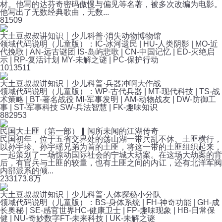
材。他写的达芬奇密码傲慢与偏见等名著，被多次改编为电影。
他写出了无数经典歌曲，无数...
8
1509
大土豆叔叔讲知识丨少儿科普·消失动物博物馆
领域代码说明（儿童版）：IC-冰河遗民 | HU-人类阴影 | MO-近
代挽歌 | AN-远古谜团 IS-岛屿悲歌 | CN-中国记忆 | ED-灭绝启
示 | RP-复活计划 MY-未解之谜 | PC-保护行动
101
3511
大土豆叔叔讲知识丨少儿科普·兵器冲啊大作战
领域代码说明（儿童版）：WP-古代兵器 | MT-现代科技 | TS-战
术策略 | BT-著名战役 MI-军事发明 | AM-动物战友 | DW-防御工
事 | ST-军事科技 SW-兵法智慧 | FK-趣味知识
88
2953
民国大土匪（第一部）▎闻所未闻的江湖传奇
民国初年，位于五省交界处的荡山湖一带兵乱不休、土匪横行，
以孙宇珍、孙宇瑶兄弟为首的土匪，将这一带的土匪组织起来，
一起策划了一场惊动国际社会的宁城大劫案。在这场大劫案的背
后，有官兵与土匪的较量，也有土匪之间的内讧，还有北洋军阀
内部派系的倾...
233
173.8万
大土豆叔叔讲知识丨少儿科普·人体探秘小分队
领域代码说明（儿童版）：BS-身体系统 | FH-神奇功能 | GH-成
长奥秘 | SE-感官世界HC-健康卫士 | FP-趣味现象 | HB-日常保
健 | NU-奇妙数字FT-未来科技 | UK-未解之谜