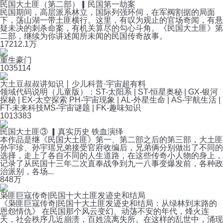
民国大土匪（第二部）▎民国第一劫案
民国期间，高层派系林立，国际列强环伺，在军阀割据的局面
下，荡山湖一带土匪横行。这里，有叹为观止的官场奇闻，有悬
疑未决的刺杀命案，有机关算尽的勾心斗角。《民国大土匪》第
二部，继续为你讲述闻所未闻的民国传奇故事。
172
12.1万
重生豪门
103
5114
大土豆叔叔讲知识丨少儿科普·宇宙超有料
领域代码说明（儿童版）：ST-太阳系 | ST-恒星奥秘 | GX-银河
探秘 | EX-太空探索 PH-宇宙现象 | AL-外星生命 | AS-宇航生活 |
FT-未来科技MS-宇宙谜题 | FK-趣味知识
101
3383
民国大土匪③ ▎真实历史 铁血演绎
本作品是继《民国大土匪》第一、第二部之后的第三部，大土匪
孙宇珍、孙宇瑶兄弟接受官府收编后，兄弟俩分别做出了不同的
选择，走上了各自不同的人生道路，在这些传奇小人物的身上，
记录了从民国十三年二次直奉战争到九一八事变爆发前，各种政
治派别，各场...
84
8万
枭匪巨寇传奇|民国十大土匪发迹史和结局
《枭匪巨寇传奇|民国十大土匪发迹史和结局：从绿林到末路的
恩怨情仇》 在民国那个风云变幻、动荡不安的年代，烽火连
天，社会秩序几近崩溃，百姓流离失所。在这样的乱世中，涌现