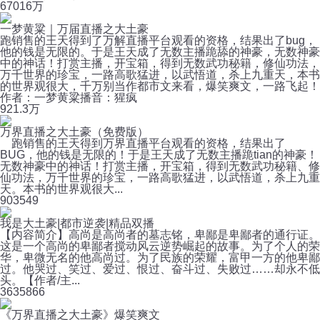
670
16万
一梦黄粱｜万届直播之大土豪
跑销售的王天得到了万解直播平台观看的资格，结果出了bug，
他的钱是无限的。于是王天成了无数主播跪舔的神豪，无数神豪
中的神话！打赏主播，开宝箱，得到无数武功秘籍，修仙功法，
万千世界的珍宝，一路高歌猛进，以武悟道，杀上九重天，本书
的世界观很大，千万别当作都市文来看，爆笑爽文，一路飞起！
作者：一梦黄粱播音：猩疯
92
1.3万
万界直播之大土豪（免费版）
跑销售的王天得到万界直播平台观看的资格，结果出了
BUG，他的钱是无限的！于是王天成了无数主播跪tian的神豪！
无数神豪中的神话！打赏主播，开宝箱，得到无数武功秘籍、修
仙功法，万千世界的珍宝，一路高歌猛进，以武悟道，杀上九重
天。本书的世界观很大...
90
3549
我是大土豪|都市逆袭|精品双播
【内容简介】高尚是高尚者的墓志铭，卑鄙是卑鄙者的通行证。
这是一个高尚的卑鄙者搅动风云逆势崛起的故事。为了个人的荣
华，卑微无名的他高尚过。为了民族的荣耀，富甲一方的他卑鄙
过。他哭过、笑过、爱过、恨过、奋斗过、失败过……却永不低
头。【作者/主...
363
5866
《万界直播之大土豪》爆笑爽文