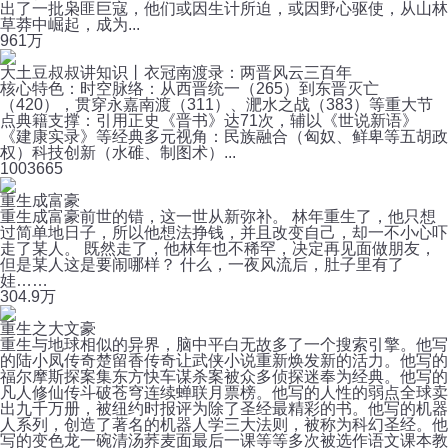
出了一批枭匪巨寇，他们或因生计所迫，或因野心驱使，从山林
草莽中崛起，成为...
96
1万
大土豆叔叔讲知识丨衣冠南渡录：两晋风云三百年
核心特色：时空脉络：从西晋统一（265）到东晋灭亡
（420），贯穿永嘉南渡（311）、淝水之战（383）等重大节
点典籍支撑：引用正史《晋书》达71次，辅以《世说新语》
《建康实录》等经典多元视角：民族融合（匈奴、鲜卑等五胡政
权）科技创新（水碓、制图术）...
100
3665
重生成富豪
重生成富豪前世的错，这一世从新弥补。 林年重生了，他只想
过简单地日子，所以他想法挣钱，并且改变自己，却一不小心吓
走了某人。 既然走了，他林年也不稀罕，决定再见面做朋友，
但是某人这是要闹哪样？ 什么，一夜风流后，肚子里有了
娃……
30
4.9万
重生之大文豪
重生与地球相似的异界，脑中平白无故多了一个搜索引擎。他写
的陆小凤传奇楚留香传奇让武侠小说重新焕发新的活力。他写的
福尔摩斯探案集东方快车谋杀案被众多侦探迷奉为经典。他写的
凡人修仙传斗破苍穹连续蝉联月票榜。他写的人性的弱点全球卖
出九千万册，被纽约时报评为除了圣经最精彩的书。他写的机器
人系列，创造了著名的机器人学三大法则，被称为科幻圣经。他
写的变色龙一碗清汤荞麦面最后一课等等多次被选作语文课本教