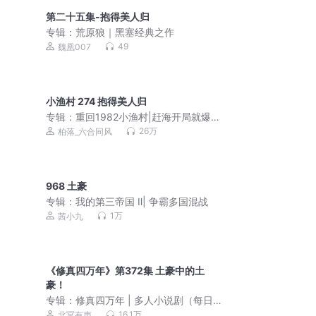
第二十五集-抱得美人归
专辑：
荒原狼｜黑塞经典之作
49
魏凰007
小渔村 274 抱得美人归
专辑：
重回1982小渔村|赶海开局就爆
网|日常&重生爽文|起点TP10|多人有声
26万
柏落_六合同风
剧
968 土豪
专辑：
我的第三帝国 Ⅱ| 争霸多国混战
1万
茜小九
《修真四万年》第372集 土豪中的土
豪！
专辑：
修真四万年 | 多人小说剧（每日
十集爆更中）
16.1万
北冥有声