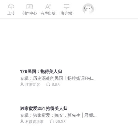
上传
创作中心
有声出版
客户端
179民国：抱得美人归
专辑：
历史深处的民国丨扬腔扬调FM讲
中国近代史
8.6万
江湖叨客
独家蜜爱251 抱得美人归
专辑：
独家蜜爱：晚安，莫先生 | 君颜/
予彤 | 免费多人剧
39.9万
君颜讲故事