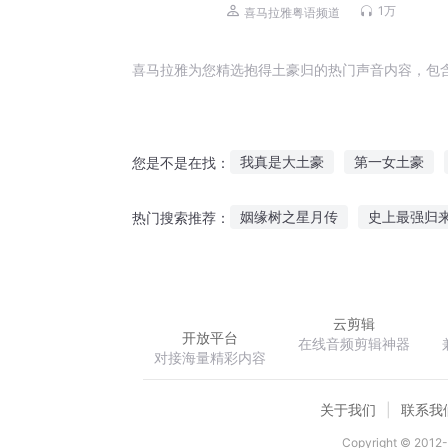
（粤语）
1万
喜马拉雅粤语频道
喜马拉雅为您精选抱得土豪归的热门声音内容，包
我真是大土豪
第一女土豪
您是不是在找：
皇上是个大土豪
重生之土豪
姻缘树之星月传
史上最强归
热门搜索推荐：
武道世界当土豪
火影之土豪
我妹一点也不可爱
黑月留香
云剪辑
开放平台
在线音频剪辑神器
对接海量精彩内容
关于我们
联系我
Copyright © 2012-