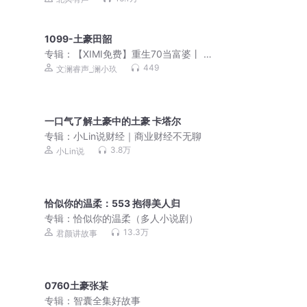
1099-土豪田韶
专辑：
【XIMI免费】重生70当富婆丨 炮
灰逆袭爽炸天
449
文澜睿声_澜小玖
一口气了解土豪中的土豪 卡塔尔
专辑：
小Lin说财经｜商业财经不无聊
3.8万
小Lin说
恰似你的温柔：553 抱得美人归
专辑：
恰似你的温柔（多人小说剧）
13.3万
君颜讲故事
0760土豪张某
专辑：
智囊全集好故事