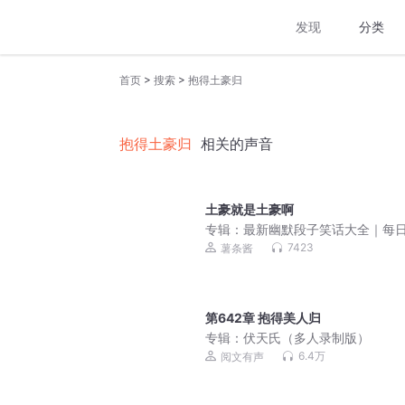
发现
分类
>
>
首页
搜索
抱得土豪归
抱得土豪归
相关的声音
土豪就是土豪啊
专辑：
最新幽默段子笑话大全｜每
新
7423
薯条酱
第642章 抱得美人归
专辑：
伏天氏（多人录制版）
6.4万
阅文有声