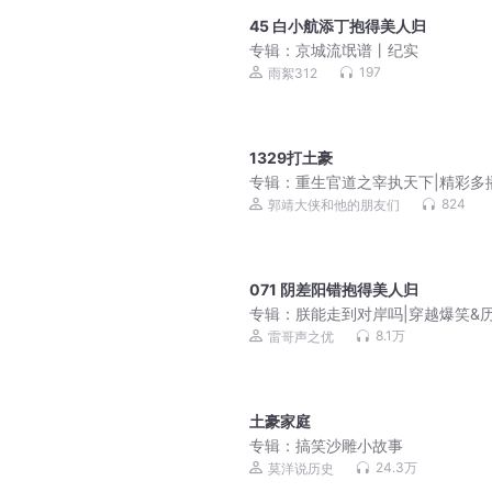
45 白小航添丁抱得美人归
专辑：
京城流氓谱丨纪实
197
雨絮312
1329打土豪
专辑：
重生官道之宰执天下|精彩多
血官场|郭靖大侠播
824
郭靖大侠和他的朋友们
071 阴差阳错抱得美人归
专辑：
朕能走到对岸吗|穿越爆笑&
权谋|vip有声小说《真假天子》
8.1万
雷哥声之优
土豪家庭
专辑：
搞笑沙雕小故事
24.3万
莫洋说历史