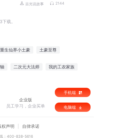
2144
吉光说故事
3下载。
重生仙界小土豪
土豪至尊
神界的土豪金
大土豪系统
轴
二次元大法师
我的工农家族
手机端
企业版
员工学习，企业买单
电脑端
版权声明
自律承诺
：400-838-5616