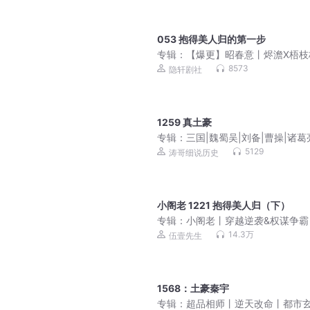
053 抱得美人归的第一步
专辑：
【爆更】昭春意丨烬澹X梧枝
重生复仇丨甜宠丨权谋丨古风言情
8573
隐轩剧社
人有声剧
1259 真土豪
专辑：
三国|魏蜀吴|刘备|曹操|诸葛
权|谢涛讲三国
5129
涛哥细说历史
小阁老 1221 抱得美人归（下）
专辑：
小阁老丨穿越逆袭&权谋争霸
品多人有声剧
14.3万
伍壹先生
1568：土豪秦宇
专辑：
超品相师丨逆天改命丨都市