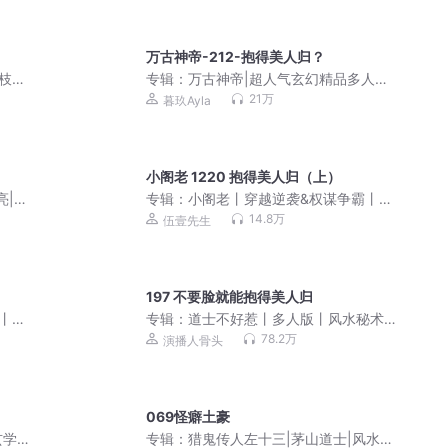
万古神帝-212-抱得美人归？
枝丨
专辑：
万古神帝|超人气玄幻精品多人剧
丨多
（三撇一捺出品）
21万
暮玖Ayla
小阁老 1220 抱得美人归（上）
亮|孙
专辑：
小阁老丨穿越逆袭&权谋争霸丨精
品多人有声剧
14.8万
伍壹先生
197 不要脸就能抱得美人归
丨精
专辑：
道士不好惹丨多人版丨风水秘术
丨爆笑丨都市丨悬疑恐怖灵异
78.2万
演播人骨头
069怪癖土豪
玄学
专辑：
猎鬼传人左十三|茅山道士|风水灵