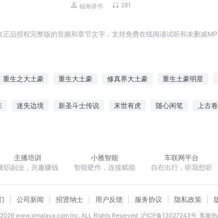
异|
281
福海讲书
含正品授权完整版的音频和章节文字，支持免费在线阅读试听和未删减MP
重生之大土豪
重生大土豪
修真界大土豪
重生土豪明星
人生
山村土豪
我要成为土豪
回到过去当土豪
我真是土豪
来
迷失边境
新圣斗士传说
末世有虎
随心闲笔
上古卷
系统
我在末世当土豪
重生成土豪
异世荒岛记
天降命劫
特种俑兵
封号灭世
主播培训
小雅智能
车联网平台
兼职副业，兴趣赚钱
智能硬件，连接赋能
自在出行，听我想听
们
公司新闻
招贤纳士
用户反馈
服务协议
隐私政策
2026
www.ximalaya.com lnc. ALL Rights Reserved
沪ICP备13027243号
客服热线