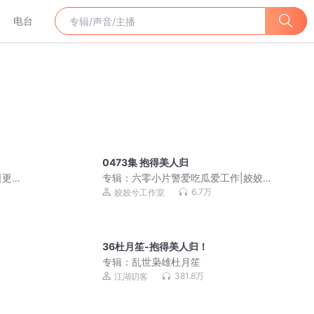
电台
0473集 抱得美人归
日更
专辑：
六零小片警爱吃瓜爱工作|姣姣兮
香酥栗|筒子楼生活
6.7万
姣姣兮工作室
36杜月笙-抱得美人归！
专辑：
乱世枭雄杜月笙
381.8万
江湖叨客