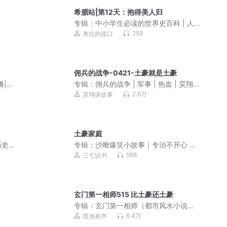
希腊站|第12天：抱得美人归
专辑：
中小学生必读的世界史百科 | 人
文素养 | 大语文 | 奇妙的世界史 | 秒懂世
259
考拉的渡口
界史百科
佣兵的战争-0421-土豪就是土豪
播|喋
专辑：
佣兵的战争 | 军事 | 热血 | 昊翔演
播 | 精品多人剧
2.6万
昊翔讲故事
土豪家庭
历史
专辑：
沙雕爆笑小故事｜专治不开心 越
听越上头
568
三七说书
玄门第一相师515 比土豪还土豪
专辑：
玄门第一相师（都市风水小说
剧）
6.4万
瑶池有声