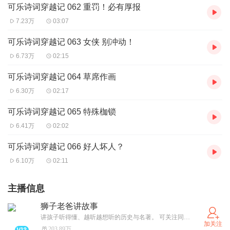
可乐诗词穿越记 062 重罚！必有厚报
7.23万
03:07
可乐诗词穿越记 063 女侠 别冲动！
6.73万
02:15
可乐诗词穿越记 064 草席作画
6.30万
02:17
可乐诗词穿越记 065 特殊枷锁
6.41万
02:02
可乐诗词穿越记 066 好人坏人？
6.10万
02:11
主播信息
狮子老爸讲故事
讲孩子听得懂、越听越想听的历史与名著。 可关注同名公众号、抖音号「狮子老爸讲故事」，领取资料图和收听路线图
加关注
203.89万