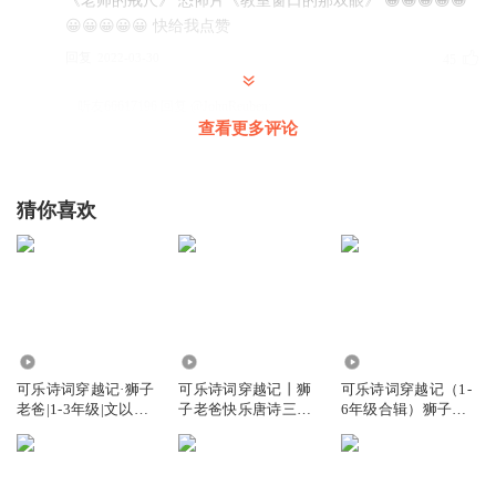
《老师的戒尺》 恐怖片《教室窗口的那双眼》 😀😀😀😀😀
😀😀😀😀😀 快给我点赞
回复
2022-03-30
45
听友66617196
回复 @
JohnReuben
:
查看更多评论
川味有声书
猜你喜欢
回复
2022-04-05
10
暗区玩家黎润
回复
2022-03-31
7
2156.83万
463.99万
3444.14万
探路者27
可乐诗词穿越记·狮子
可乐诗词穿越记丨狮
可乐诗词穿越记（1-
老爸|1-3年级|文以修
子老爸快乐唐诗三百
6年级合辑）狮子老
点赞再发
身篇
首丨免费版
爸唐诗三百首
回复
2023-01-03
7