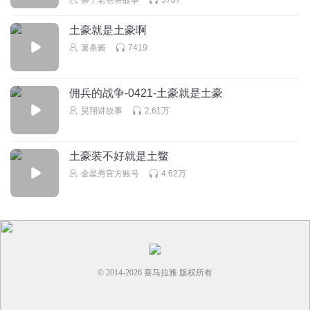
回复
2022-12-09
4
土豪就是土豪啊
夏_迷你粉
薯条酱
7419
回复
2022-04-16
4
佣兵的战争-0421-土豪就是土豪
昊翔讲故事
2.61万
哈哈_3
回复
2022-03-31
4
土豪装不好就是土鳖
金星秀官方账号
4.62万
听友318924187
回复 @
哈哈_3
:
你听过凯叔三国演义吧！
© 2014-
2026
喜马拉雅 版权所有