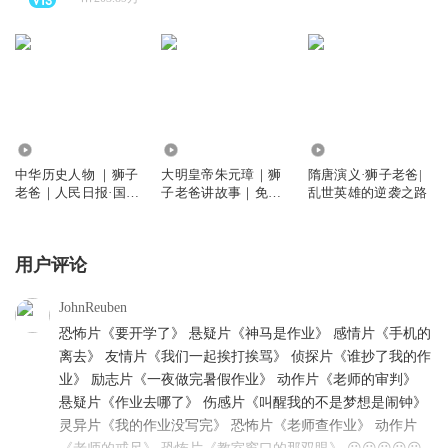
9.79万
368.05万
1.02亿
中华历史人物 ｜狮子
大明皇帝朱元璋｜狮
隋唐演义·狮子老爸|
老爸｜人民日报·国家
子老爸讲故事｜免费
乱世英雄的逆袭之路
人文历史
听
用户评论
JohnReuben
恐怖片《要开学了》 悬疑片《神马是作业》 感情片《手机的
离去》 友情片《我们一起挨打挨骂》 侦探片《谁抄了我的作
业》 励志片《一夜做完暑假作业》 动作片《老师的审判》
悬疑片《作业去哪了》 伤感片《叫醒我的不是梦想是闹钟》
灵异片《我的作业没写完》 恐怖片《老师查作业》 动作片