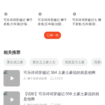
遇哦
迪士尼头像，谢谢我。
1511.77万
1666.17万
469.56万
可乐诗词穿越记·狮子
可乐诗词穿越记·狮子
可乐诗词穿越记七·狮
回复
2022-04-30
7
老爸|六年级|沙场点
老爸|五年级|治国理
子老爸|九年级|初三|
兵挥斥方遒
政事无巨细
爆笑语文
九悦de星露Co
回复 @
遇哦
:
换一批
培根1号
恐怖片《要开学了》 悬疑片《神马是作业》 感情片《手机的
相关推荐
离去》 友情片《我们一起挨打挨骂》 侦探片《谁抄了我的作
重生成土豪
重生之土豪人生
我真是大土豪
我要成
业》 励志片《一夜做完暑假作业》 动作片《老师的审判》
悬疑片《作业去哪了》 伤感片《叫醒我的不是梦想是闹钟》
可乐诗词穿越记 364 土豪土豪说的就是他啊
灵异片《我的作业没写完》 恐怖片《老师查作业》 动作片
狮子老爸讲故事
5.53万
《老师的戒尺》 恐怖片《教室窗口的那双眼》
回复
2023-12-20
4
【试听】可乐诗词穿越记 058 土豪土豪说的就
赛迪泽
是他啊
狮子老爸神探小鼠队第三季
狮子老爸讲故事
3787