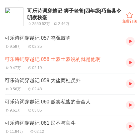
可乐诗词穿越记·狮子老爸|四年级|巧当县令
明察秋毫
免费订阅
2550.52万
2.46万
可乐诗词穿越记 057 鸣冤鼓响
9.59万
02:35
可乐诗词穿越记 058 土豪土豪说的就是他啊
9.47万
02:19
可乐诗词穿越记 059 大盐商杜员外
9.56万
02:48
可乐诗词穿越记 060 贩卖私盐的苦命人
9.61万
03:05
可乐诗词穿越记 061 民不与官斗
11.94万
02:12