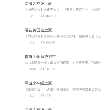
网游之神级土豪
【内容简介】谁也不知道，《天世》开启之初，游戏终端主脑会自动智能觉醒，完全拥有自主意识，并在第一时间就关闭了充值渠道。《天世》发展了十年，游戏币成为现实与虚拟唯一的流通货币。房间中，一个因为《天世》而落魄的富二代缓缓举枪对准自己的太阳穴....
620
1872.1万
混在美国当土豪
【内容简介】碌碌无为的小职员安峰，在机缘巧合下获得了超级科技和财富，他以制造次世代人造钻石赚（骗）钱为终极目标，漂洋过海，和美国人民打起了交道，由此发生一系列追求梦想，追求自由，改变人生的故事。【作者/主播简介】作者：驾雾，网络小说作家。...
312
106.3万
都市土豪系统都市
本书由语音合成，解放您的双眼，对声音没要求的亲们欢迎收听，因为是语音合成，所以更新会比较快，每天有几十张，一本书完本，欢迎大家推荐新书，求好书，完本小说一天100章，没完本的更新到最新章节后一月一更。没事可以来我直播间听听歌，要加更什么的也可以来直播间和我说一下。主播群号：834474625----------------------------------------------------------------------------------------------...
1378
905.8万
网游之神级土豪
谁也不知道，《天世》开启之初，游戏终端主脑会自动智能觉醒，完全拥有自主意识，并在第一时间就关闭了充值渠道。《天世》发展了十年，游戏币成为现实与虚拟唯一的流通货币。房间中，一个因为《天世》而落魄的富二代缓缓举枪对准自己的太阳穴...时间轮回，重返十年之前，距离《天世》开启只剩一个星期。这时，重生的楚幽该如何抉择......
110
4764
网游之神级土豪