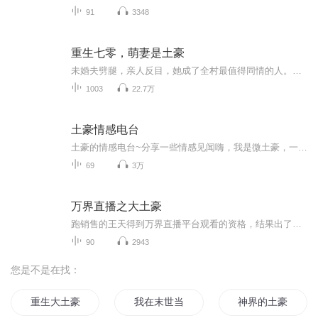
91
3348
重生七零，萌妻是土豪
未婚夫劈腿，亲人反目，她成了全村最值得同情的人。娇娇弱弱的李红旗看了下手里的烂牌，去他的，甩渣男，斗极品，考大学，引领新时代，谁敢阻拦老娘发家致富，老娘就让……就让我老公收拾他！
1003
22.7万
土豪情感电台
土豪的情感电台~分享一些情感见闻嗨，我是微土豪，一名非专业录文主播， 如果你不嫌弃，跟我一起在旁人的故事里找自己的影子吧！许多故事总是温暖而又心酸， 不是时间治愈了一切， 而是时间里发生的各种事把它掩盖了， 就像雪一样，一层盖一层， 只要...
69
3万
万界直播之大土豪
跑销售的王天得到万界直播平台观看的资格，结果出了BUG，他的钱是无限的！于是王天成了无数主播跪tian的神豪！无数神豪中的神话！打赏主播，开宝箱，得到无数武功秘籍、修仙功法，万千世界的珍宝，一路高歌猛进，以武悟道，杀上九重天。
90
2943
您是不是在找：
重生大土豪
我在末世当土豪
神界的土豪金