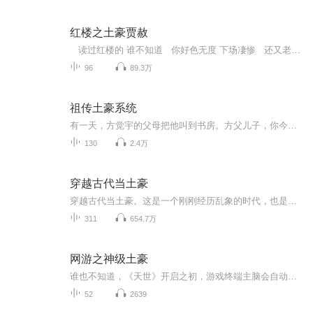
红楼之土豪贾赦
读过红楼的 谁不知道 你好色无度 下场凄惨 还又老又丑 怎么就穿成你了呢？ 哭——没用了 哼 既来之则安之 看我如何 玩转红楼 逆天改命 林妹妹呀——我是你家大舅舅哈 请注意： 一定不要睡觉时听 后面音乐太惊喜了 承受力弱的 请谨慎打开
96
89.3万
祖传土豪系统
有一天，方觉宇的父母把他叫到书房。方父儿子，你今年也满20岁了，有些事是时候告诉你了！方觉宇什么事？您不会突然告诉我您是个富翁吧。方父一惊你都知道了？方觉宇卧槽？真的？我瞎说的。方父不过这不是重点，今天我要把我们家一代代传下来的传家宝交给你！从此方觉宇的生活出现了翻天覆地的变化。什么？你和我谈古董字画？你要王羲之的书法还是郑板桥的画作？哦，对了，梵高还送了我祖祖祖爷爷一幅画！你说为什么？因为他们的求学之路就是我的祖先们资助的！你要和我谈跑车？你是说兰博基尼，法拉利还是布加迪威...
130
2.4万
穿越古代当土豪
穿越古代当土豪。这是一个刚刚经历乱象的时代，也是一个充满机遇的时代。 同时也就在这么个时候，一位两世为人的家伙隔了千百年的光阴于不经意间穿越而来，风乍起，吹皱了一江春水。
311
654.7万
网游之神级土豪
谁也不知道，《天世》开启之初，游戏终端主脑会自动智能觉醒，完全拥有自主意识，并在第一时间就关闭了充值渠道。《天世》发展了十年，游戏币成为现实与虚拟唯一的流通货币。房间中，一个因为《天世》而落魄的富二代缓缓举枪对准自己的太阳穴...时间轮回，...
52
2639