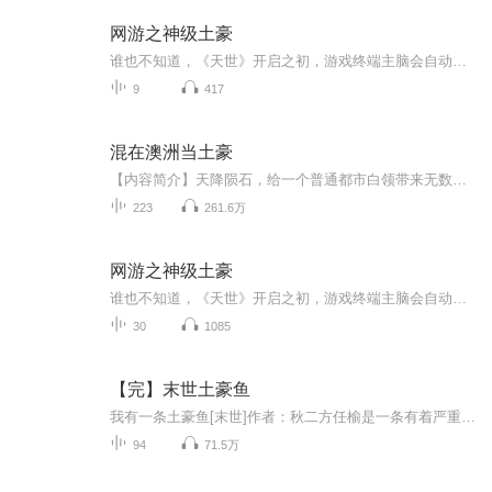
网游之神级土豪
谁也不知道，《天世》开启之初，游戏终端主脑会自动智能觉醒，完全拥有自主意识，并在第一时间就关闭了充值渠道。《天世》发展了十年，游戏币成为现实与虚拟唯一的流通货币。房间中，一个因为《天世》而落魄的富二代缓缓举枪对准自己的太阳穴...时间轮回，重返十年之前，距离《天世》开启只剩一个星期。这时，重生的楚幽该如何抉择......
9
417
混在澳洲当土豪
【内容简介】天降陨石，给一个普通都市白领带来无数颗闪闪发光的钻石，拥有了巨大财富和异度空间的小白领，竟然选择在澳洲定居，过上了南半球的土豪生活！蓝天、白云、牧场、牛羊！一个亿万富豪的独特追求！想知道怎么花钱更有格调？想知道来自地球之外的...
223
261.6万
网游之神级土豪
谁也不知道，《天世》开启之初，游戏终端主脑会自动智能觉醒，完全拥有自主意识，并在第一时间就关闭了充值渠道。 《天世》发展了十年，游戏币成为现实与虚拟唯一的流通货币。 房间中，一个因为《天世》而落魄的富二代缓缓举枪对准自己的太阳穴... 时间轮...
30
1085
【完】末世土豪鱼
我有一条土豪鱼[末世]作者：秋二方任榆是一条有着严重洁癖并且有点精分的土豪鱼。末世里，谁都想和他组队。1.车没油，开不走了。土豪鱼：没油找我呀，我有。2.丧尸鸟来袭。土豪鱼：要地｜雷吗？我有。3.尸潮鸟潮鼠潮齐涌。土豪鱼：莫方，我有星光丸。……可惜，这个在末世里行走的RMB玩家，被朗稔耍流氓捡到了。然后，他靠着无耻成功把这个宝贝纳为己有。无授权，若有侵权，请联系我删除
94
71.5万