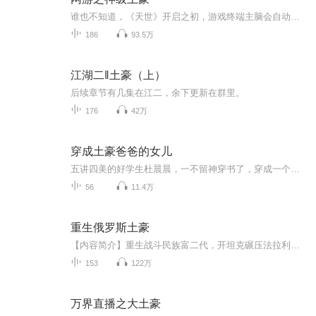
谁也不知道，《天世》开启之初，游戏终端主脑会自动智能觉醒，完全拥有自主意识，并在第一时间就关闭了充值渠道。《天世》发展了十年，游戏币成为现实与虚拟唯一的流通货币。房间中，一个因为《天世》而落魄的富二代缓缓举枪对准自己的太阳穴...时间轮回，...
186
93.5万
江湖二‖土豪（上）
后续章节有几集在江二，余下更新在群里。
176
42万
穿成土豪爸爸的女儿
五讲四美的好学生杜晨晨，一不留神穿书了，穿成一个逃课抽烟飙车的不良少女凌笙，凌笙家还有个赫赫有名的大佬爸爸……本以为人生已经足够悲剧了，结婚……大佬爸爸：“你是谁？为什么在我女儿身体里？我女儿去哪了？快说！不说我找个道士弄死你！！”凌笙……这是什么破故事？刚穿越过来就翻车，这还怎么玩？！！ 欢乐沙雕文，苏苏苏……
56
11.4万
重生俄罗斯土豪
【内容简介】重生战斗民族富二代，开坦克碾压法拉利，拿机枪扫兰博基尼，玩RPG火箭炮炸游艇，用火焰喷射器烧劳斯莱斯。 家里养北极熊做宠物，养老虎当坐骑，日子过得潇洒又自在。【作者/主播简介】作者：海鲜吃扇贝，网络小说作家。主播：瓦屋里居士【购买...
153
122万
万界直播之大土豪