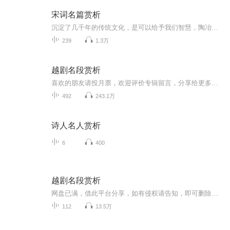
宋词名篇赏析
沉淀了几千年的传统文化，是可以给予我们智慧，陶冶我们心性，调和我们气韵，改善我们生活的。如果你想自己和子女成为一个底蕴深厚的人，一个豁达机智的人，一个脱离了被性格主宰命运的人，读点国学，汲取精华，躬身践行，必然大有裨益。
239
1.3万
越剧名段赏析
喜欢的朋友请投月票，欢迎评价专辑留言，分享给更多的朋友，谢谢！越剧——中国第二大剧种，有第二国剧之称，又被称为是“流传最广的地方剧种” ，有观点认为是“最大的地方戏曲剧种”， 在国外被称为“中国歌剧”。 亦为中国五大戏曲剧种（依次为京剧、越...
492
243.1万
诗人名人赏析
6
400
越剧名段赏析
网盘已满，借此平台分享，如有侵权请告知，即可删除。越剧是中国第二大剧种，有第二国剧之称，在国外被称为“中国歌剧”，越剧长于抒情，以唱为主，声音优美动听，表演真切动人，所以各种越剧的音像制品也大受欢迎，小编为大家带来了越剧十大经典名段。
112
13.5万