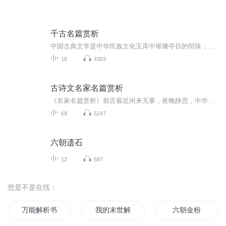
千古名篇赏析
中国古典文学是中华民族文化宝库中璀璨夺目的明珠，具有极高的艺术价值和历史价值，对后世产生了深远的影响。《岳阳楼记》《滕王阁序》《醉翁亭记》《小石潭记》《观潮》《登泰山记》《与朱元思书》《桃源记》 《爱莲说》《兰亭集序》被公认为我国十篇最美...
18
4303
古诗文名家名篇赏析
《名家名篇赏析》前言最近闲来无事，夜晚静思，中华文化源远流长，各种文学典籍浩如烟海，灿若繁星。《庄子》曰:吾生也有涯，而知也无涯。以有涯随无涯，殆已! 如何才能使平凡如我辈人士在有限的时间里提升自己的文化素养和认知高度，不如整理一下各朝各代...
69
5247
六朝遗石
12
587
您是不是在找：
万能解析书
我的末世解析系统
六朝金粉