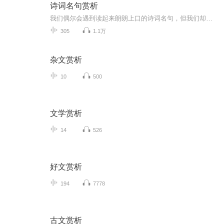
诗词名句赏析
我们偶尔会遇到读起来朗朗上口的诗词名句，但我们却不知道他的出处，不清楚整个诗词的原文。在这个专辑里，我们一起来重温和学习一下诗词名句，介绍他们的出处，诵读诗词的原文，便对诗词名句做简单的鉴赏。喜欢的朋友可以来这里和我们一起学习，并提出宝...
305
1.1万
杂文赏析
10
500
文学赏析
14
526
好文赏析
194
7778
古文赏析