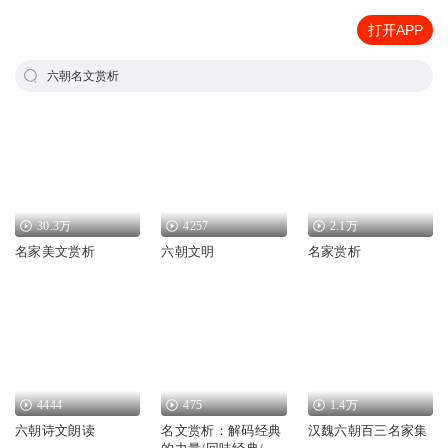
打开APP
六朝名文赏析
30.3万
4257
2.1万
名家美文赏析
六朝文明
名家赏析
4444
475
1.4万
六朝诗文朗读
名文赏析：解码经典
汉魏六朝百三名家集