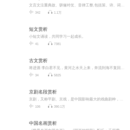
文言文注重典故、骈俪对仗、音律工整,包括策、诗、词、曲、八股、骈文等多种文体。现今文言文是中国古代的一种书面语言组成的文章,主要包括以先秦时期的口语为基础而形成的书面语。
342
1.1万
短文赏析
小短文诵读，共同学习一起成长。
41
7381
古文赏析
将进酒 李白君不见，黄河之水天上来，奔流到海不复回。君不见，高堂明镜悲白发，朝如青丝暮成雪。人生得意须尽欢，莫使金樽空对月。天生我材必有用，千金散尽还复来。烹羊宰牛且为乐，会须一饮三百杯。岑夫子，丹丘生，将进酒，杯莫停。与君歌一曲，请君为...
34
5825
京剧名段赏析
京剧，又称平剧、京戏，是中国影响最大的戏曲剧种，分布地以北京为中心，遍及全国各地。清代乾隆五十五年（1790年）起，原在南方演出的三庆、四喜、春台和春斑四大徽班陆续进入北京，与来自湖北的汉调艺人合作，同时接受了昆曲、秦腔的部分剧目、曲调和表...
106
390.1万
中国名画赏析