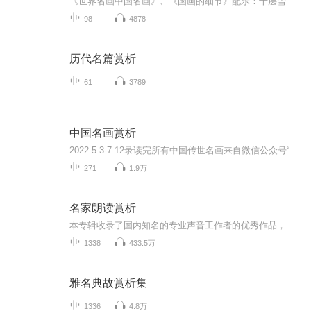
《世界名画中国名画》、《国画的细节》配乐：千层雪
98
4878
历代名篇赏析
61
3789
中国名画赏析
2022.5.3-7.12录读完所有中国传世名画来自微信公众号“德福宝宝”商城里，喜爱的朋友特推荐为孩子买一套，全家共赏或摹画都特别好（西方经典名画未录读）。本人2017年4月18日购买了全套，在欣赏画时发现不能同时看到文字，那些描述文字也很美，总觉有点缺...
271
1.9万
名家朗读赏析
本专辑收录了国内知名的专业声音工作者的优秀作品，这其中包括方明、雅坤、陈铎、虹云、乔榛、丁建华、姚科、刘静、董卿、欧阳夏丹、刚强、卫东、陈捷、候焜、康辉、刚强、宋怀强、徐涛、李易、孙悦斌、周扬、张家声、李立宏、任志宏、吕中、陈道明、达世...
1338
433.5万
雅名典故赏析集
1336
4.8万