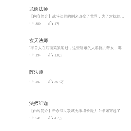
龙醒法师
【内容简介】战斗法师的到来改变了世界，为了对抗他们，魔法师族群不断要求快、更快、再快。 少年恺撒真的不快，但他专破快。【作者/主播简介】作者：木木狂歌，网络小说作家。主播：楚清韵听书阁【购买须知】1、部分集数可免费试听，具体以专辑播放页为准...
380
1万
玄天法师
“半兽人在后面紧紧追赶，这些逃难的人群拖儿带女，哪里跑的过半兽人，眼看半兽人越追越近，正当人们走投无路，快被半兽人追上的时候，前方尘土大起，一队骑兵急驰而来。 领头的骑士骑一匹通体雪白的战马，穿一身银色的盔甲，手持一把闪耀着寒光的战刀，骑...
134
1.8万
阵法师
497
35.5万
法师维迦
【内容简介】击杀或助攻就无限增长魔力？维迦穿越了，还顺道带上了LOL邪恶小法师的被动技能——超凡邪力。【作者/主播简介】作者：一言轻念，网络小说作家。主播：祖子【购买须知】1、本作品为付费有声书，前60集为免费试听，购买成功后，即可收听，可下载...
541
4.7万