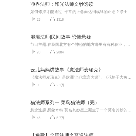
净界法师：印光法师文钞选读
如何修持才能通过 平常的正念而达到临终的正念？净土宗临终的正念绝对不是自然出现的，也不是佛菩萨赐予的，而是平时栽培起来的。但如何栽培呢？印光大师教导我们，首先要“真为生死发菩提心”。要改造自己的生命体，不让这个有漏的生命再相续流转下去...
23
1318
混混法师|民间故事|恐怖悬疑
节目主题:在我国北方有个神秘的地方哪里有有种职业，叫阴阳法师，专门处理各种怪事虚病，这个专辑记录了最后一个阴阳法师传人的经历，精彩离奇主创团队:水君先生工作室，曾将《我的道士爷爷》《天命灵枢之隐藏》打造成了百万播放专辑，有丰富的制作经验适...
78
2884
云儿妈妈讲故事《魔法师麦瑞克》
《魔法师麦瑞克》是欧洲“当代寓言大师”，《花格子大象艾玛》作者大卫.麦基的又一力作。每个故事都是围绕麦瑞克展开，他是王国里一位举足轻重的魔法师，总是帮国王解决问题。故事里还有其他好玩的人物，比如麦瑞克的姐姐莫特尔，弟弟古仔，住在山上的智者...
9
2.1万
猫法师系列一 菜鸟猫法师（完）
悬念迭起 想象奇特 莫名其妙星上诞生了一个莫名其妙的小孩，他的属相是花生米，他天生害怕老鼠，为此他披上了高科技猫皮，成为猫法师，却意外流浪到地球！在地球上，他揭开了幼儿园的“幽灵之谜”，他同三只铁尾巴鼠斗智斗勇，他勇闯鼠城救出白猫宝宝……...
48
5.7万
【免费】全职法师之普通法师