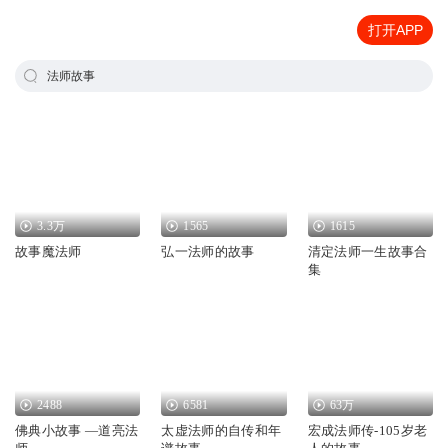
打开APP
法师故事
3.3万
1565
1615
故事魔法师
弘一法师的故事
清定法师一生故事合
集
2488
6581
63万
佛典小故事 —道亮法
太虚法师的自传和年
宏成法师传-105岁老