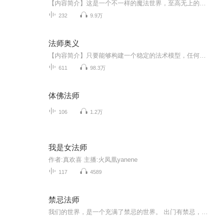
【内容简介】这是一个不一样的魔法世界，至高无上的神每天都在关注着这个世界。魔法师是神的宠儿，拥有强大的力量，可他们依然在神的控制下。东西大陆每隔两千年一次的战争，同样是在神的控制之下，神到底要干什么？拥有极高魔法天赋的费列格，在导师的指...
232
9.9万
法师奥义
【内容简介】只要能够构建一个稳定的法术模型，任何人都可以成为法师！这就是法师的终极奥义！ 穿越成为贵族之子，带着前世的超级量子计算机，法术模型信手拈来…… 【作者/主播简介】作者：月中阴，网络小说作家。主播：恋恋有声工作室。【购买须知】1、...
611
98.3万
体佛法师
106
1.2万
我是女法师
作者:真欢喜 主播:火凤凰yanene
117
4589
禁忌法师
我们的世界，是一个充满了禁忌的世界。 出门有禁忌，洗澡有禁忌，吃饭有禁忌，睡觉有禁忌，结婚有禁忌，生孩子也有禁忌...... 禁忌，无处不在。 触犯禁忌的后果只有一个字：死。 或者，生不如死。 由此便衍生了一个古老的职业：禁忌师。 从有人类开始，部落中就出现了禁忌师的身影。他们所要做的，就是帮助人们趋避灾难，远离这些禁忌，远离死亡和不幸...... 他们不是道士，却比道士懂得更多，他们不是驱魔我们的世界，是一个充满了禁忌的世界。 出门有禁忌，洗澡有禁忌，吃饭有禁忌，睡觉有禁忌，结婚有禁忌，生孩子也有禁忌...... 禁忌，无处不在。 触犯禁忌的后果只有一个字：死。 或者，生不如死。 由此便衍生了一个古老的职业：禁忌师。 从有人类开始，部落中就出现了禁忌师的身影。他们所要做的，就是帮助人们趋避灾难，远离这些禁忌，远离死亡和不幸...... 他们不是道士，却比道士懂得更多，他们不是驱魔师，却比...师，却比...