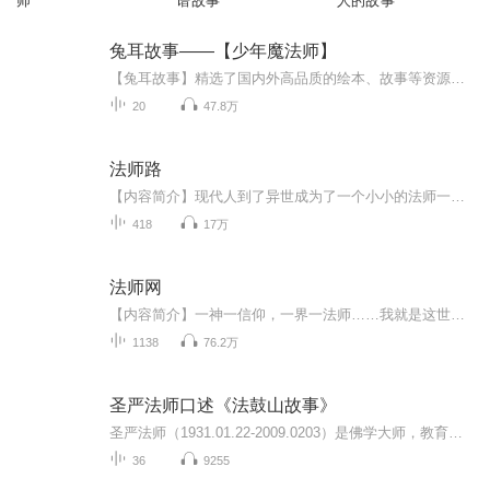
师
谱故事
人的故事
兔耳故事——【少年魔法师】
【兔耳故事】精选了国内外高品质的绘本、故事等资源，种类齐全，并由专业的配音人员做成优质有声读物。兔耳故事app 海量的故事内容中，习惯培养、启蒙认知、情感培养、童话故事 、勇气冒险、让孩子们在各种精美的插画和富有感情的朗读中，潜移默化的影响TA，让Ta在不自觉中认知自我，学习情绪表达与控制、培养好的习惯和独立性格的养成。而且兔耳故事还专门提供了手工课视频、简笔画视频等帮助父母亲和宝宝一起提高动手能力。迷你故事王国，尽在兔耳故事~《少年魔法师》是《装在口袋里的爸爸》的系列丛书之...
20
47.8万
法师路
【内容简介】现代人到了异世成为了一个小小的法师一路走来磕磕绊绊：有成功、有失败、喜怒哀乐，尝尽人间百态。或许平平淡淡才是真。从一阶法师到十三阶的传奇让他在此期间是游离在这异世界的边缘？还是慢慢的融入其中？当站在传奇位置后，面对神灵时，是...
418
17万
法师网
【内容简介】一神一信仰，一界一法师……我就是这世界上唯一的法师。【作者/主播简介】作者：星天萤火，网络小说作家。主播：小冷音像工作室。【购买须知】1、本作品为付费有声书，前73集为免费试听，购买成功后，即可收听，可下载重复收听。2、版权归原作...
1138
76.2万
圣严法师口述《法鼓山故事》
圣严法师（1931.01.22-2009.0203）是佛学大师，教育家，禅宗曹洞宗第五十代传人、临济宗第五十七代传人，台湾法鼓山创办人。法鼓山是台湾地区著名佛教道场，旨在“提升人的品质，建设人间净土”。关于法鼓山建设过程及建筑理念，圣严法师认为世间信众有一...
36
9255