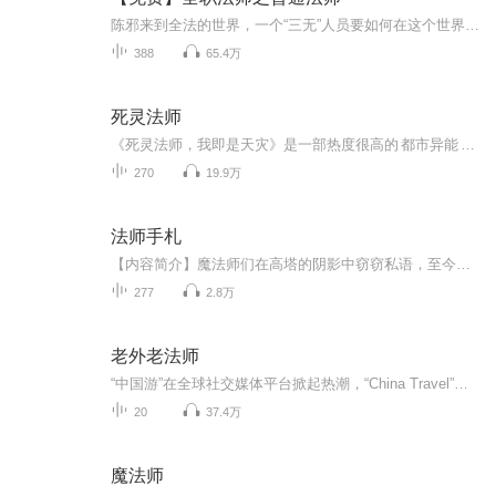
陈邪来到全法的世界，一个“三无”人员要如何在这个世界艰难求生。“人可以无耻，但不能无良”，但在不同的世界应有不一样的应对方式。不同于其他适合小白小孩子看的小孩子思维，陈邪那肮脏成年人思维才更契合全职法师世界的逻辑。主角有智商、杀伐果断、...
388
65.4万
死灵法师
《死灵法师，我即是天灾》是一部热度很高的 都市异能 题材小说，作者是慢途的猪。故事设定在一个游戏规则与现实结合的世界，主角林默语在全民转职的仪式上，意外成为了前所未有的隐藏职业——死灵法师，从此踏上了以召唤物为战力，一路开挂的热血升级之路。
270
19.9万
法师手札
【内容简介】魔法师们在高塔的阴影中窃窃私语，至今已经少有人能够听到他们微风一般的低吟。新历二十二年我故地重游，法师塔隐没于梧桐与橡叶的树荫当中。那是一个时代的终结，是一个新世界的开始。那也是一个神话的终结，是更多传说的发端。两个世界的碰...
277
2.8万
老外老法师
“中国游”在全球社交媒体平台掀起热潮，“China Travel”的标签已成为海外社交平台的“流量密码”。更多的外国朋友来到了中国，亲身感受新时代中国之美。 上海市文化和旅游局、喜马拉雅联合出品精品音频节目《老外老法师》，在20集系列音频中，生活在上...
20
37.4万
魔法师