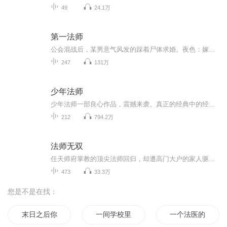
49
24.1万
第一法师
公会混战后，某男意气风发的踩着尸体求婚。夜色：嫁你？凭什么！某男：追杀仇敌，推倒BOSS，随传随到。夜色：我可以单挑。某男：极品装备，稀有药水，任由你挑。夜色：我自己也有。某男：不都喊我是大神么？游戏里嫁个大神好乘凉。夜色法杖在握：先打赢我...
247
131万
少年法师
少年法师一部良心作品，震撼来袭。真正的经典中的经典。也希望你多多点赞，您的每次点赞就是我们的动力。更欢迎您的踊跃评论和建议，喜欢就请多多分享，分享到朋友圈哦。。欢迎踊跃点评评论，多多点赞啊。感谢您的支持和厚爱。一部良心作品，震撼来袭。真正的经典中的经典。也希望你多多点赞，您的每次点赞就是我们的动力。更欢迎您的踊跃评论和建议，喜欢就请多多分享，分享到朋友圈哦。。欢迎踊跃点评评论，多多点赞啊。感谢您的支持和厚爱。
212
794.2万
法师无双
任天师府掌教的顶尖法师回归，却遭高门大户的家人驱逐，欲离开时发现堂妹被邪术……每天晚上都会被梦魇…徐程程性格内向，是个乖乖女，没交过男朋友，从来不会看那些乱七八糟的东西…
473
33.3万
您是不是在找：
末日之后你还能记得谁的故事
一间学校里的故事
一个法医的故事