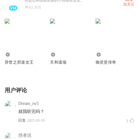
热血恐怖惊险刺激的小说都在这里。
加关注
63.36万
1.59万
1893
2549
异世之邪道女王
天和道场
御灵堂传奇
用户评论
Dream_iw5
就我听完吗？
回复
2022-03-19
3
惑者说