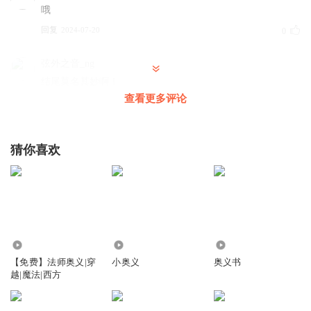
哦
回复
2024-07-20
0
弦外之音_ng
结尾莫名其妙啊！
查看更多评论
回复
2024-12-27
0
小米子之部落冲突
猜你喜欢
听完了，留个印
回复
2024-08-14
0
1.75万
5649
2939
【免费】法师奥义|穿
小奥义
奥义书
越|魔法|西方