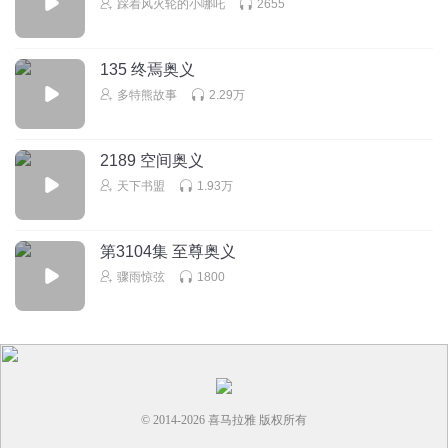
踩着风火轮的小哪吒
2655
135 终焉奥义
多特熊故事
2.29万
2189 空间奥义
天下书盟
1.93万
第3104集 至尊奥义
骤雨惊弦
1800
© 2014-
2026
喜马拉雅 版权所有