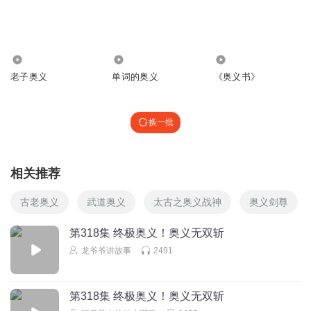
6165
7.37万
29.97万
老子奥义
单词的奥义
《奥义书》
换一批
相关推荐
古老奥义
武道奥义
太古之奥义战神
奥义剑尊
第318集 终极奥义！奥义无双斩
龙爷爷讲故事
2491
第318集 终极奥义！奥义无双斩