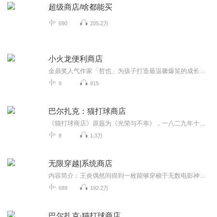
超级商店/啥都能买
690
205.2万
小火龙便利商店
金鼎奖人气作家「哲也」为孩子打造最温馨爆笑的成长故事亲子天下将畅销桥梁书转译为最适合孩子聆听的有声故事结合童书的文学性和趣味性，打好学习的基础。让父母和老师得以更有系统的引领孩子进入文字桃花源，快乐开始学阅读！...
9
815
巴尔扎克：猫打球商店
《猫打球商店》原题为《光荣与不幸》，一八二九年十月完稿，一八三零年四月在《私人生活场景》两卷集（玛门、德洛奈—瓦莱书屋）第二卷中首次发表；一八三五年编入《十九世纪风俗研究》十二卷本（贝歇夫人书屋出版，1834-1837）第一卷；一八四二年编入《人...
8
1.3万
无限穿越|系统商店
内容简介：王炎偶然间得到一枚能够穿梭于无数电影神话世界的戒指，法宝、弹药、宠物，接踵而来。倩女幽魂、风云、蜀山传终得双全法，修的自在仙。又名：剑指诸天原著作者：难得潇...
689
192.2万
巴尔扎克·猫打球商店