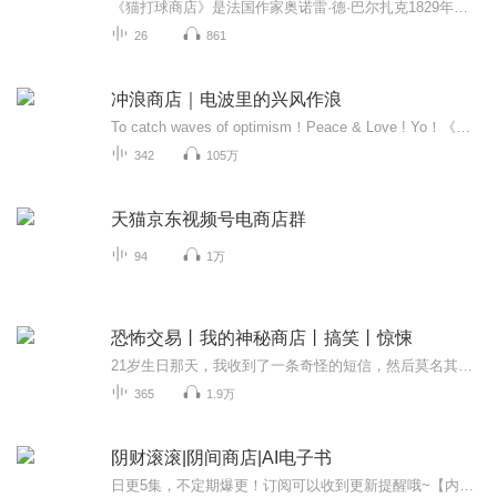
《猫打球商店》是法国作家奥诺雷·德·巴尔扎克1829年创作的中篇小说，收录于《人间喜剧》第一卷，1997年由人民文学出版社出版中文版。小说以19世纪法国资产阶级社会为背景，取材于巴尔扎克对外祖父家族所属商人阶层的观察，通过纪尧姆家族次女奥古斯婷与...
26
861
冲浪商店｜电波里的兴风作浪
To catch waves of optimism！Peace & Love ! Yo！《太浪声鲜》——看世间《珊瑚杂货》——百物语《一块白布》——电影院《大鱼出没》——捕人生
342
105万
天猫京东视频号电商店群
94
1万
恐怖交易丨我的神秘商店丨搞笑丨惊悚
21岁生日那天，我收到了一条奇怪的短信，然后莫名其妙的继承了一家店铺，从此我便跟妖魔鬼怪们做起了生意......面目狰狞的恶鬼，寻求阴婚的鬼新娘，谋财害命的恶毒术士，知恩图报的小混混，还有淘气可爱的小妖精，各种各样离奇诡异的事件在我身边不断上演....
365
1.9万
阴财滚滚|阴间商店|AI电子书
日更5集，不定期爆更！订阅可以收到更新提醒哦~【内容简介】：步入社会没多久的小吊丝，虽然有点小贪财，但是为人却重情重义，本是一个卖骨灰盒的，因为贪心招惹到了一个老太太，多亏遇到了假瞎子才逃过一劫，后和假瞎子杨薇开了一家灵异事件处理公司，做...