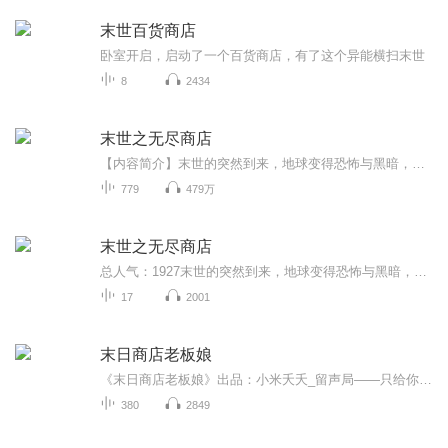
末世百货商店
卧室开启，启动了一个百货商店，有了这个异能横扫末世
8
2434
末世之无尽商店
【内容简介】末世的突然到来，地球变得恐怖与黑暗，货车司机蒋山，获得了可以购买任何物品的神奇商店，开着他那改造过的货车，他开启了自己的末世之旅........这场惊心动魄的旅程，希望你们能够陪伴....【作者/主播】作者：朴唇主播：晓贤讲故事【购买须知...
779
479万
末世之无尽商店
总人气：1927末世的突然到来，地球变得恐怖与黑暗，货车司机蒋山，获得了可以购买任何物品的神奇商店，开着他那改造过的货车，他开启了自己的末世之旅........这场惊心动魄的旅程，希望你们能够陪伴....热血系统流丧尸
17
2001
末日商店老板娘
《末日商店老板娘》出品：小米夭夭_留声局——只给你喜欢的：大女主、救世、脑洞、都市高能、怪兽、异种、斗智斗勇、人性、心理、人道主义危机、逆天改命、复仇、复活、科幻、现代言情、双洁双强...... 末日危机爆发，世界沦为炼狱。无数丑陋的怪物，不断...
380
2849