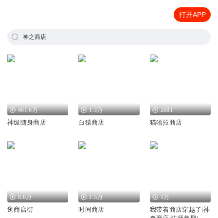
打开APP
神之商店
401.6万
1.3万
2681
神级随身商店
白猿商店
猫哈拉商店
8.8万
1.5万
1万
逛商店街
时间商店
我带着商店穿越了|神