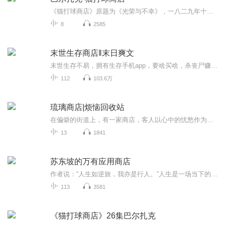
《猫打球商店》原题为《光荣与不幸》，一八二九年十月完稿，一八三零年四月在《私人生活场景》两卷集（玛门、德洛奈—瓦莱书屋）第二卷中首次发表；一八三五年编入《十九世纪风俗研究》十二卷本（贝歇夫人书屋出版，1834-1837）第一卷；一八四二年编入《人间喜剧》十六卷本（菲讷书屋出版，1842-1846）第一卷，系“风俗研究·私人生活场景”的第一篇，篇名改为《猫打球商店》。在一八三五及一八四二年的版本中，作者本人都做了若干修改。
8
2585
末世生存商店‖末日爽文
末世生存不易，拥有生存手机app，要啥买啥，杀丧尸赚金币，炼体进化，末世纵横。【特别说明】本专辑仅供声音爱好者交流学习，涉及版权问题，请联系处理。
112
103.6万
琉璃商店|烦恼回收站
在偏僻的街道上，有一家商店，客人以心中的忧愁作为货币，换取治愈内心的物品......我是一个幼稚鬼，喜欢做大梦的青年，一个能为一点小事开心一整天的青年，一个能在城市里还路痴的青年，我想用自己的方法，将我看过的书，通过我的故事我的感悟把我的世界...
13
1841
苏东坡的万有应用商店
作者说：“人生如逆旅，我亦是行人。”人生是一场当下的实验，所有悲喜得失都是只此一次的鲜活经历......本书将苏东坡的人生经历与智慧研发成99个日常App，以现代思维解读苏轼，让当代人能从自身困境出发，汲取苏东坡的前年精神水源。
113
3581
《猫打球商店》26集巴尔扎克