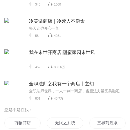
345
1600
冷笑话商店｜冷死人不偿命
每天让你开心一笑！
58
4081
我在末世开商店|甜蜜家园末世风
...
452
333.6万
全职法师之我有一个商店丨玄幻
全职法师世界，一人一剑一商店，当魔法力量完美融汇剑中，杀妖虐人只需一剑。
831
43.7万
您是不是在找：
万物商店
无限之系统商店
三界商店系统