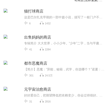
奇商店|法师集聚| AI
多播
猫打球商店
这是巴尔扎克早期的一部中篇小说，描写了一桩门户不当的婚姻。才华横溢的画家娶了商店老板美丽青春的女儿，但婚后的新鲜感一过，由于出身生活环境、文化教养和人生观念的巨大差异，共同语言越来越少，最后酿成了无可挽回的悲剧！那么怎样才能缔结美满幸福...
6
1432
出售妈妈的商店
专辑简介 大大世界，小小少年。“少年”二字，当与平庸相诉。“世界少年经典文学书屋”记录了这样一群少男少女：他们有坚持正义的“德国帮派少女”、被拐卖做苦力的“瑞士童工”，也有马戏团的”美国流浪儿”、身处底层的“日本贫家子”，还有天才的“苏联...
41
2284
都市恶魔商店
【简介】恶魔：“异能，秘籍，武学，你选哪个？”诺夏：“小孩子才选，我统统都要！”三月天气颇凉，天上还下着小雨。在名启附近的一个小巷子里面，三五个染着不同发色的混混正对着一个身穿校服的学生拳打脚踢。【作者】爱吃大白兔：都市作者，代表作《至...
301
24.5万
元宇宙治愈商店
好好爱自己，把期望降低把依赖变少，你会过得很好。没那么重要的人和事，该放的要放，该过的要过。过往不恋，当下不负，烦恼处处有，看开自然无。＊别走回头路，别爱旧时人＊女人真正的幸福，是从狠心开始＊把自己劝明白，是最大的自在＊两个人，不再联系...
31
2816