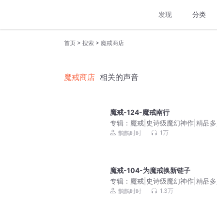
发现
分类
>
>
首页
搜索
魔戒商店
魔戒商店
相关的声音
魔戒-124-魔戒南行
专辑：
魔戒|史诗级魔幻神作|精品
声书|中土人类群像|指环王影视原著
1万
鹊鹊时时
魔戒-104-为魔戒换新链子
专辑：
魔戒|史诗级魔幻神作|精品
声书|中土人类群像|指环王影视原著
1.3万
鹊鹊时时