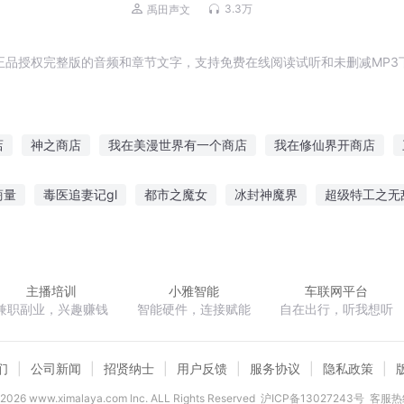
3.3万
禹田声文
正品授权完整版的音频和章节文字，支持免费在线阅读试听和未删减MP3
店
神之商店
我在美漫世界有一个商店
我在修仙界开商店
我带着商店穿越了
我有一个游戏商店
无限之系统商店
末世之
商量
毒医追妻记gl
都市之魔女
冰封神魔界
超级特工之无
噩梦商店
三界商店系统
末日之我的超级商店
魔兽商店系统
回自己
怠惰骑士求求你不要催更
幻域之城
悟道归一
暗圣
主播培训
小雅智能
车联网平台
兼职副业，兴趣赚钱
智能硬件，连接赋能
自在出行，听我想听
们
公司新闻
招贤纳士
用户反馈
服务协议
隐私政策
2026
www.ximalaya.com lnc. ALL Rights Reserved
沪ICP备13027243号
客服热线