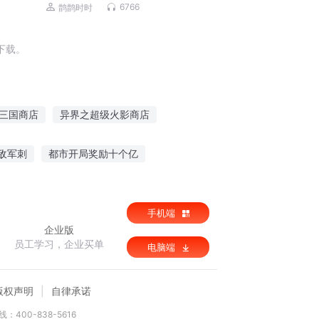
声书|中土人类群像|指环王影视原著
6766
鹊鹊时时
下载。
三国商店
异界之超级火影商店
超级商店
万物商店
敌军刺
都市开局奖励十个亿
诸天万界之最强商店
殿传奇
网游之少林高手
重生之恶媳来临
手机端
企业版
员工学习，企业买单
电脑端
版权声明
自律承诺
：400-838-5616