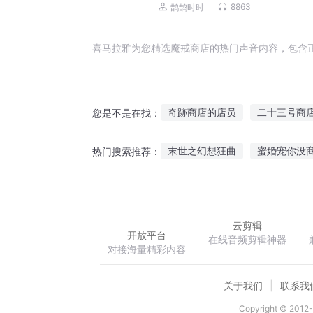
声书|中土人类群像|指环王影视原著
8863
鹊鹊时时
喜马拉雅为您精选魔戒商店的热门声音内容，包含
奇跡商店的店员
二十三号商
您是不是在找：
末世商店系统
世界商店
末世之幻想狂曲
蜜婚宠你没
热门搜索推荐：
我在斗罗开王者商店的日子
我家龙王会喷火
我只是想做
云剪辑
开放平台
在线音频剪辑神器
对接海量精彩内容
关于我们
联系我
Copyright © 2012-