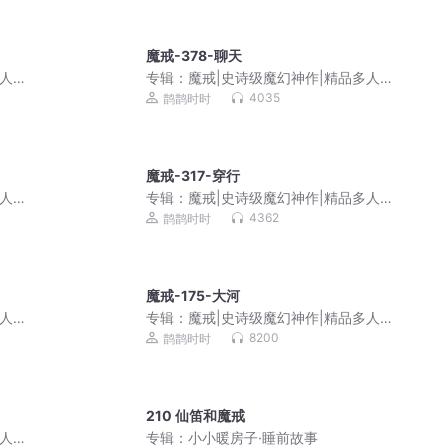
魔戒-378-聊天
多人有
专辑：
魔戒|史诗级魔幻神作|精品多人有
声书|中土人类群像|指环王影视原著
4035
鹊鹊时时
魔戒-317-穿行
多人有
专辑：
魔戒|史诗级魔幻神作|精品多人有
声书|中土人类群像|指环王影视原著
4362
鹊鹊时时
魔戒-175-大河
多人有
专辑：
魔戒|史诗级魔幻神作|精品多人有
声书|中土人类群像|指环王影视原著
8200
鹊鹊时时
210 仙笛和魔戒
多人有
专辑：
小小暖房子·睡前故事