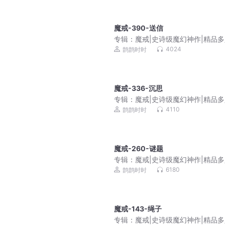
魔戒-390-送信
专辑：
魔戒|史诗级魔幻神作|精品
声书|中土人类群像|指环王影视原著
4024
鹊鹊时时
魔戒-336-沉思
专辑：
魔戒|史诗级魔幻神作|精品
声书|中土人类群像|指环王影视原著
4110
鹊鹊时时
魔戒-260-谜题
专辑：
魔戒|史诗级魔幻神作|精品
声书|中土人类群像|指环王影视原著
6180
鹊鹊时时
魔戒-143-绳子
专辑：
魔戒|史诗级魔幻神作|精品