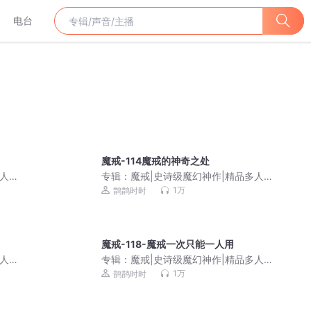
电台
魔戒-114魔戒的神奇之处
多人有
专辑：
魔戒|史诗级魔幻神作|精品多人有
声书|中土人类群像|指环王影视原著
1万
鹊鹊时时
魔戒-118-魔戒一次只能一人用
多人有
专辑：
魔戒|史诗级魔幻神作|精品多人有
声书|中土人类群像|指环王影视原著
1万
鹊鹊时时