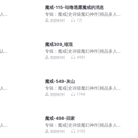
魔戒-115-咕噜透露魔戒的消息
多人有
专辑：
魔戒|史诗级魔幻神作|精品多人有
声书|中土人类群像|指环王影视原著
1万
鹊鹊时时
魔戒309_缩混
公认的
专辑：
魔戒|史诗级魔幻神作|精品多人有
指环王
声书|中土人类群像|指环王影视原著
4661
鹊鹊时时
魔戒-549-灰山
多人有
专辑：
魔戒|史诗级魔幻神作|精品多人有
声书|中土人类群像|指环王影视原著
1748
鹊鹊时时
魔戒-498-回家
多人有
专辑：
魔戒|史诗级魔幻神作|精品多人有
声书|中土人类群像|指环王影视原著
3192
鹊鹊时时