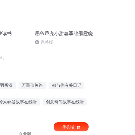
汐读书
墨爷乖宠小甜妻季绵墨霆骁
完整版
载。
羽叛汉
万重仙关路
都与你有关日记
明月万里照汉关
关宁长歌
冷风峡谷故事在线听
创意奇闻故事在线听
事学语文的视频
半夜听故事更来劲了
手机端
企业版