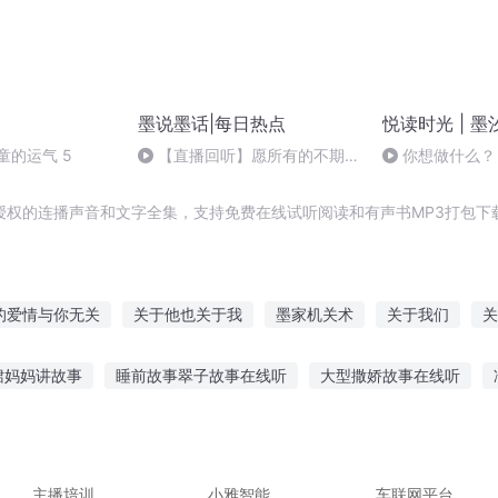
墨说墨话|每日热点
悦读时光 | 墨
童的运气 5
【直播回听】愿所有的不期而
你想做什么？
遇皆是你
授权的连播声音和文字全集，支持免费在线试听阅读和有声书MP3打包下
的爱情与你无关
关于他也关于我
墨家机关术
关于我们
关
纹
关二日记
有关你的我都记得
墨家机关
汉时关之恋伊
裙妈妈讲故事
睡前故事翠子故事在线听
大型撒娇故事在线听
儿国的男公关
关于我关于你关于我们
骷髅故事在线听
语音小故事在线听
听王昭君出塞的故事
听故
听什么故事好
小王卖房故事在线听
主播培训
小雅智能
车联网平台