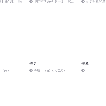
曲】第13期丨晚
印度哲学系列·第一期：吠陀
黄晓明真的遭
与奥义书——三千年前，有人在
吗？分手费将近
森林里追问“我是谁”
墨唐
墨桑
0（完）
墨唐：后记（大结局）