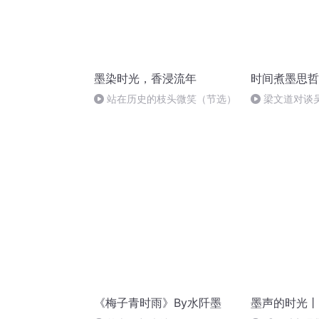
墨染时光，香浸流年
时间煮墨思哲
站在历史的枝头微笑（节选）
梁文道对谈
和这个时代保
《梅子青时雨》By水阡墨
墨声的时光丨