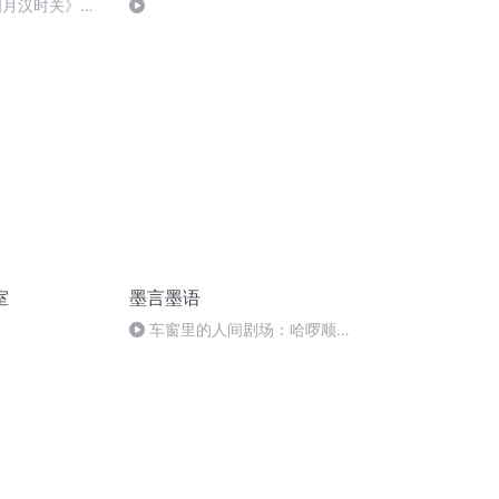
明月汉时关》文
down
室
墨言墨语
车窗里的人间剧场：哈啰顺风
车上的陌生人故事