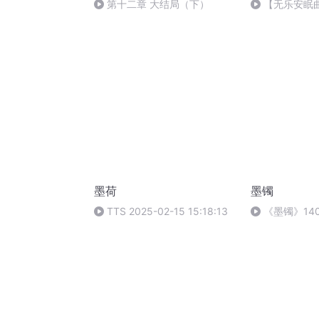
第十二章 大结局（下）
【无乐安眠
睡的那个姑娘
墨荷
墨镯
TTS 2025-02-15 15:18:13
《墨镯》14