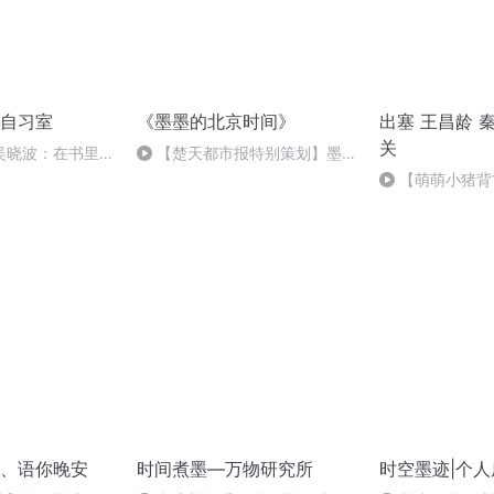
自习室
《墨墨的北京时间》
出塞 王昌龄 
关
吴晓波：在书里，
【楚天都市报特别策划】墨墨
持时差
的北京时间第十四天——对这
【萌萌小猪背
个“很大”的问题总理五次回应
唐·王昌龄 （秦
、语你晚安
时间煮墨—万物研究所
时空墨迹|个人