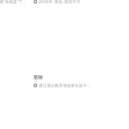
遇“杀猪盘”了
2006年-墨攻-国语中字
三亿元，简直了
墨聊
通过通识教育增进家长孩子间
的理解与沟通