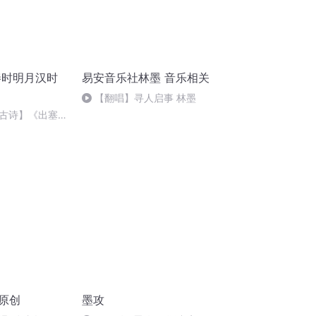
秦时明月汉时
易安音乐社林墨 音乐相关
【翻唱】寻人启事 林墨
古诗】《出塞》
时明月汉时关）
原创
墨攻