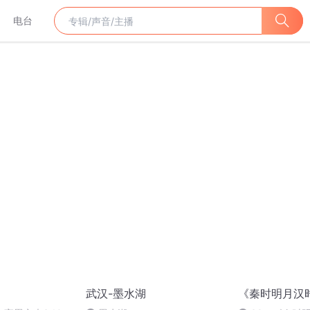
电台
武汉-墨水湖
《秦时明月汉