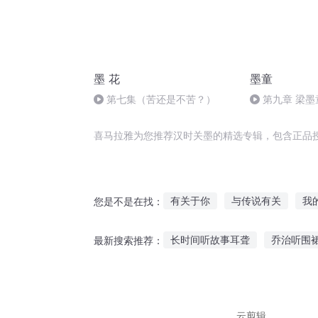
墨 花
墨童
第七集（苦还是不苦？）
第九章 梁墨
喜马拉雅为您推荐汉时关墨的精选专辑，包含正品
有关于你
与传说有关
我
您是不是在找：
关心的快穿生活
汉时关之虎
长时间听故事耳聋
乔治听围
最新搜索推荐：
与我无关的青春恋爱物语
女
听大叔说汽车故事视频
拳皇
我听妈妈的话故事简介
二胎
云剪辑