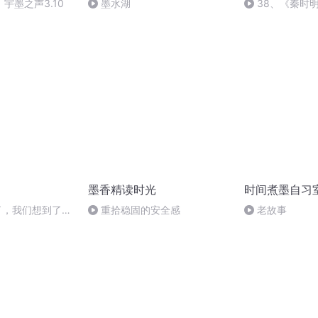
宇墨之声3.10
墨水湖
38、《秦时
官章邯出山_mix
墨香精读时光
时间煮墨自习
”了，我们想到了9
重拾稳固的安全感
老故事