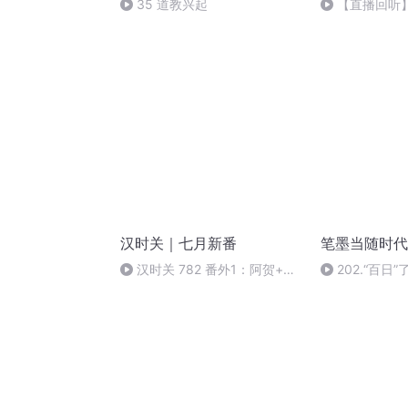
35 道教兴起
【直播回听】
汉时关｜七月新番
笔墨当随时代
汉时关 782 番外1：阿贺+完
202.“百日
本感言与答疑解惑+新书简介
个字