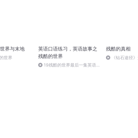
世界与末地
英语口语练习，英语故事之
残酷的真相
残酷的世界
平的世界
《钻石途径》
无概念状态 终极
19残酷的世界最后一集英语
故事学英语第19部分阳光