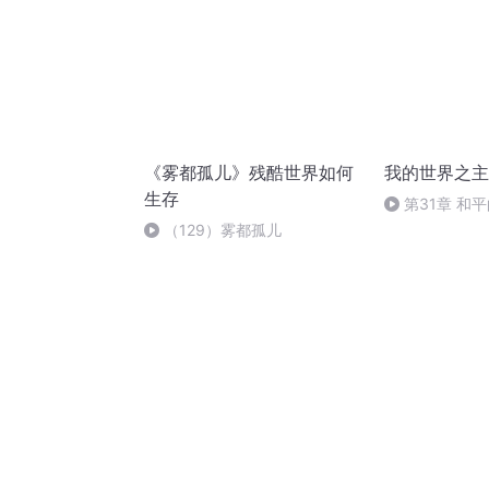
《雾都孤儿》残酷世界如何
我的世界之主
生存
第31章 和
（129）雾都孤儿