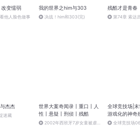
| 改变懦弱
我的世界之him与303
残酷才是青春
不看他人脸色做事
决战！him和303(完)
第74章 索
（八）
与杰杰
世界大案奇闻录丨重口丨人
全球竞技场|末
性丨悬疑丨刑侦丨残酷
游戏化的神奇
捉迷藏
2002年西班牙7岁女童被虐杀
全球竞技场06
抛尸，嫉妒造就的恶魔亲戚毫无
人性（07完）