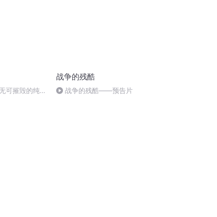
战争的残酷
无可摧毁的纯真
战争的残酷——预告片
实相 无明相在5