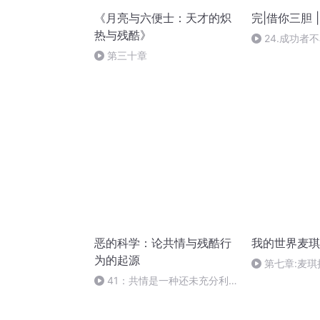
《月亮与六便士：天才的炽
完|借你三胆 
热与残酷》
24.成功者
第三十章
恶的科学：论共情与残酷行
我的世界麦琪
为的起源
第七章:麦琪
41：共情是一种还未充分利
用的资源