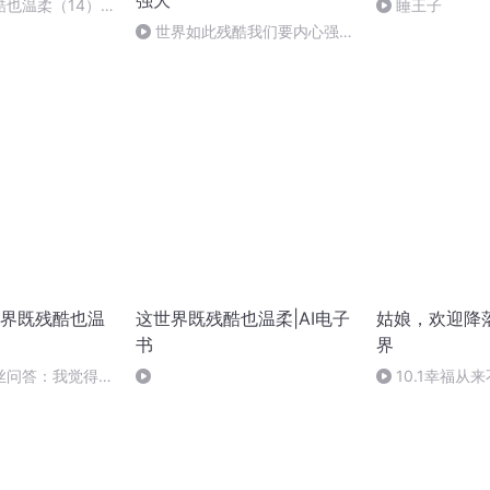
强大
酷也温柔（14）
睡王子
澜壮阔的事业
世界如此残酷我们要内心强大
27(完）
界既残酷也温
这世界既残酷也温柔|AI电子
姑娘，欢迎降
书
界
丝问答：我觉得人
10.1幸福从
的就是机会。没有
里发芽
该怎么努力抓紧