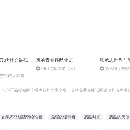
现代社会最残
风的青春残酷物语
张承志世界与
090也算结尾（完）
第六辑｜被呼
着的爱（四）（
切交往的人就是你
，包含正品授权的连播声音和文字全集，支持免费在线试听阅读和有声书M
如果不坚强懦弱给谁看
最强的懦弱者
残酷时光
残酷的天使
后
网游之残酷世界
懦弱小仙
残酷的愤怒
五行懦弱少年