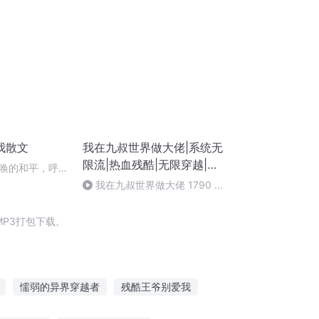
我散文
我在九叔世界做大佬|系统无
限流|热血残酷|无限穿越|真
唤的和平，呼喊
人|虾神团队
全书终）
我在九叔世界做大佬 1790 处
死
P3打包下载。
懦弱的异界穿越者
残酷王爷别爱我
残酷又疯狂世界
残酷修仙界