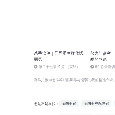
杀手软件｜异界重生拯救懦
努力与贫穷：
弱男
酷的悖论
第二十七章 终篇 （完结）
50.你最密
的未来
喜马拉雅为您推荐残酷世界与懦弱的我的精选专辑
懦弱王妃
懦弱王爷彪悍妃
您是不是在找：
残酷天使
不在懦弱之从此以