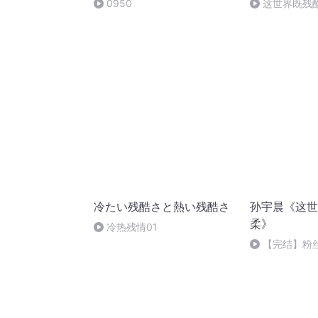
0950
这世界既残
All in一个波
冷たい残酷さと熱い残酷さ
孙宇晨《这世
柔》
冷热残情01
【完结】粉
这一辈子缺少
机会怎么办？