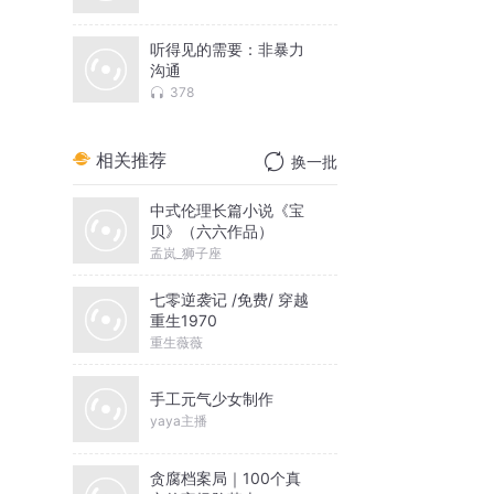
听得见的需要：非暴力
沟通
378
相关推荐
换一批
中式伦理长篇小说《宝
贝》（六六作品）
孟岚_狮子座
七零逆袭记 /免费/ 穿越
重生1970
重生薇薇
手工元气少女制作
yaya主播
贪腐档案局｜100个真