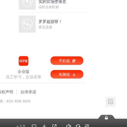
实的官场堕落史
说民生的旺财
罗罗超甜呀！
雾见丞鸢
手机端
企业版
电脑端
员工学习，企业买单
版权声明
自律承诺
：400-838-5616
x
1.0