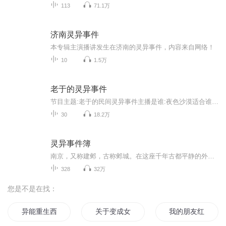
113
71.1万
济南灵异事件
本专辑主演播讲发生在济南的灵异事件，内容来自网络！
10
1.5万
老于的灵异事件
节目主题:老于的民间灵异事件主播是谁:夜色沙漠适合谁听:对灵异事件感兴趣者、压力大的朋友和午夜难以入睡人们。主播的话:从古至今灵异事件层出不穷，或真或假其实并不重要，重要的是人们对未知世界的探索，和对自己内心审视。老于每周会更新3-5集。希望大...
30
18.2万
灵异事件簿
南京，又称建邺，古称邺城。在这座千年古都平静的外表下，实则暗地里潜藏着巨大的危机，这是一起由宗教引发的阴谋。邺城晚报知名记者高觉，凭借着其多年的职业特殊性以及出色的推理才能，经营着一家侦探事务所。故事的起因，源自一件奇怪的委托，紧接着，...
328
32万
您是不是在找：
异能重生西门庆
关于变成女孩子这件小事
我的朋友红衣女孩