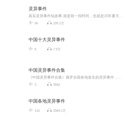
灵异事件
真实灵异事件短故事 就是前一段时间，也就是15年夏天的时候，我一个人散步。我很能走，能快步走两个多小时。我从我们小镇往南边走，然后往东走，继而往北走，打算从镇的东边走回来，也就是转个圈。往南走了一段距离后再往东走回经过一条土路，走过土路到一个村子，从村里的一条路往北走就可以到一个十字路口从十字路口往西走就可以回镇上。事情出现在十字路口的南边。恐怖鬼故事,鬼姐姐鬼故事网站风格灵异独特,恐怖故事图文并茂,路走到那个村子没发觉什么。先说说从村子往北走的这条路，从村里往北走的这条路是水泥硬化路面，是个上坡，在十字路口的西南脚有家工厂，因为这条路是下坡，门口向北背向南方的工厂修建了地基，从村子的这条路往北走能看到工厂的地基建的很高，然后慢慢平缓，到十字路口工厂就和东西走向的路一般高。由于地基很高，加上地基上还有这家公司的围墙，围墙上还有铁丝网，很难攀爬，至少短时间内是怕不上去。儿村子里的这条路再往北出存后右手边就是荒野，也就是村子的背面是片荒野。说重点了。我沿着这条路往十字路口方向走去，因为我是快步走，我觉得算快了，但很快有个男的超过我，我以为是村里的人出来散步也就没在意。超过我大约几米远的距离后，我低头看手机几点了，再抬头，那人不见了。说他在这么短的时间爬上高墙太牵强，说他进了右手边的荒野了，大晚上的本来就没有路灯，仅有的一点亮光还是从工厂的外墙上的一盏灯照下来的他去荒野里干嘛。就算他是去了右边，那这么短的时间里也不可能完全从我视线里消失。就连脚步声都没有，因为晚上很安静那条路上根本没有汽车什么的，要是有人走动一二十米外都听得到。从来没遇见这样的怪事 本文原创于中国灵异网，转载请注明原作者及出处，否则视为侵权。 原文链接：http://www.lingyi.org/show/74278.html
60
105.1万
中国十大灵异事件
6
7.5万
中国灵异事件合集
《中国灵异事件合集》搜罗全国各地发生的灵异事件，是鬼故事爱好者不容错过的专辑，专辑包括民间传说，恐怖故事以及那些耳熟能详的灵异事件，主播从不同角度给大家带来一场饕餮盛宴，专辑可能会颠覆你对灵异事件的认知，让你知道你以为的只是你以为的。想知道灵异事件的始末吗？快来听故事吧...
3
3562
中国各地灵异事件
110
2584.1万