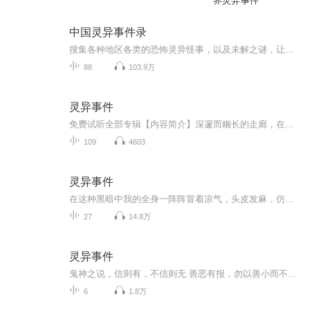
界灵异事件
中国灵异事件录
搜集各种地区各类的恐怖灵异怪事，以及未解之谜，让你足不出户就能了解鲜为人知的灵异怪事。
88
103.9万
灵异事件
免费试听全部专辑【内容简介】深邃而幽长的走廊，在黑夜里显得是那样的狰狞，像一条蟒蛇，让人毛骨悚然。走廊的尽头，稚嫩的童音打破了本该属于走廊的寂静。“妈妈，不要，我不敢了……不要把我关进去……”“滚开！”女人无情地踢开了女孩，看着小女孩，...
109
4603
灵异事件
在这种黑暗中我的全身一阵阵冒着凉气，头皮发麻，仿佛前后左右有无数双眼睛在看着我，身体逐渐蜷缩成一团，闭上眼睛，在也不敢凝视黑暗。月光透过缓慢移动的黑云时隐时现，不远处巷道的转角边依稀站着一个诡异的人影……欢迎大家收听《灵异事件》本人是灵...
27
14.8万
灵异事件
鬼神之说，信则有，不信则无 善恶有报，勿以善小而不为，勿以恶小而为之。 死后有报，纤毫受之 老话怎么说来着？眼见为实！这四个字很科学！所以科学总会有一些解释不了的事情，就是因为眼不见为虚！ 那些眼不见为虚的事，且听灵异事件。（电台互动微博腾...
6
1.8万