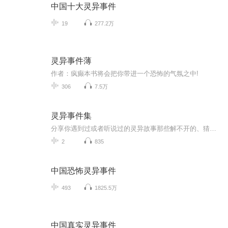
中国十大灵异事件
19
277.2万
灵异事件薄
作者：疯癫本书将会把你带进一个恐怖的气氛之中!
306
7.5万
灵异事件集
分享你遇到过或者听说过的灵异故事那些解不开的、猜不透的或许终将被解开那些看得见的、看不见的或许都是存在。
2
835
中国恐怖灵异事件
493
1825.5万
中国真实灵异事件