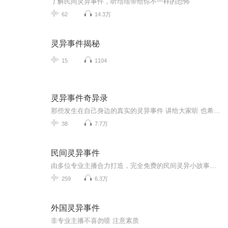
了解民间灵异事件，听琀瑶带给你不一样的恐怖
62
14.3万
灵异事件揭秘
15
1104
灵异事件奇异录
那些发生在自己身边的真实的灵异事件 讲给大家听 也希望大家积极的投稿，你的灵异事件也会讲出来 个人球球号：３１２１６４１４３
38
7.7万
民间灵异事件
由多位专业主播合力打造，完全免费的民间灵异小故事，总有一款适合你，胆小慎入！
259
6.3万
外国灵异事件
非专业主播不喜勿喷 注意素质