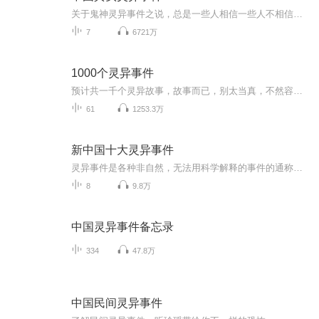
关于鬼神灵异事件之说，总是一些人相信一些人不相信一些人摇摆不定，鬼魂和身体的关系就象电磁波和对讲机的关系。鬼魂也就是一种磁场，有记忆的磁场。鬼魂和肉体是这样的关系：人分肉体和鬼魂两部分，身体为鬼魂服务，鬼魂又依赖于身体，器官的存在是为了身体健康保留，这样才使鬼魂不消失。鬼魂灵异这些都是应人而异的，你信则有，不信则无.
7
6721万
1000个灵异事件
预计共一千个灵异故事，故事而已，别太当真，不然容易睡不着。如果你愿意把自己身边的故事分享给大家，也可以私聊给我，之后我会稍作调整播出来。喜欢的话关注一下吧。
61
1253.3万
新中国十大灵异事件
灵异事件是各种非自然，无法用科学解释的事件的通称。灵异这个词是人类对未知事物的一种解释。就像几千年前的人们就连感冒发烧这种事情都要去求神拜佛，人类对灵异的探索也是为了寻找一种新的理论去解释一些科学无法解释的事件；而在新世纪，人们不仅想给...
8
9.8万
中国灵异事件备忘录
334
47.8万
中国民间灵异事件