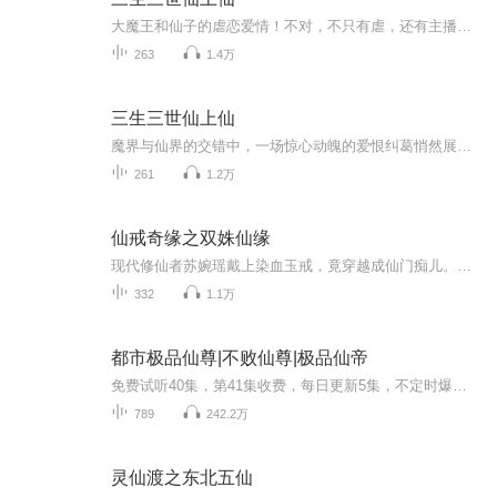
大魔王和仙子的虐恋爱情！不对，不只有虐，还有主播专属风格的幽默
263
1.4万
三生三世仙上仙
魔界与仙界的交错中，一场惊心动魄的爱恨纠葛悄然展开。魔界之王，威严霸气，却因一场寿宴，与仙界的上仙熙夜结下不解之缘。当魔君的深情与熙夜的冷情碰撞，当仙魔两界的规则被打破，他们能否跨越身份的鸿沟，找到彼此的救赎？
261
1.2万
仙戒奇缘之双姝仙缘
现代修仙者苏婉瑶戴上染血玉戒，竟穿越成仙门痴儿。与此同时，仙途驿车上的叶芷萱正摩挲着十枚铜板换来的古戒，当灵境仙泉倒映出两张相似的容颜，究竟是谁的魂魄在滋养谁的前尘？这场跨越时空的仙缘置换，终将成就哪位少女的登天云阶？
332
1.1万
都市极品仙尊|不败仙尊|极品仙帝
免费试听40集，第41集收费，每日更新5集，不定时爆更，多多点赞关注哦~内容介绍：前世恶霸欺凌，奸人陷害，女友背叛，世人白眼，今世都要一一踩在脚下。前世父母蒙羞，情人不能相爱，好友遭受委屈，今世都要一一报答。纵横宇宙的火玄金仙李炫重生二十岁，...
789
242.2万
灵仙渡之东北五仙