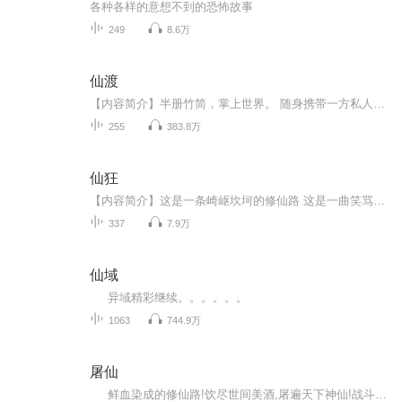
各种各样的意想不到的恐怖故事
249
8.6万
仙渡
【内容简介】半册竹简，掌上世界。 随身携带一方私人小天地，快乐种田，踏实修行。 澜水河畔长虹经天，少年的笑容狡黠而温暖。 ——仙灵做舟，你渡还是不渡？【作者/主播简介】作者：墨筱笑.QD主播：甜__心
255
383.8万
仙狂
【内容简介】这是一条崎岖坎坷的修仙路 这是一曲笑骂由心的长生歌 叁仟大域 古经残卷 灭生鬼 唤仙兵 且看先天道根缺憾的林凡 以儒道修真仙 升仙旗 浮屠塔 开山钺 乾坤盒 昆仑气象 襟怀浩荡 男儿修仙史诗 尽在《仙狂》【作者/主播简介】作者：道...
337
7.9万
仙域
异域精彩继续。。。。。。
1063
744.9万
屠仙
鲜血染成的修仙路!饮尽世间美酒,屠遍天下神仙!战斗中成长,屠杀中进阶，，，，，，