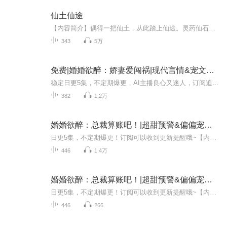
仙土仙途
【内容简介】偶得一把仙土，从此踏上仙途。灵药仙石土中有，换取仙途樂無窮。【作者/主播】作者：定风波0328，网络小说作家。主播：大壮工作室【购买须知】1、本作品为付费有声书，前68集为免费试听，购买成功后，即可收听，可下载重复收听。2、版权归原作...
343
5万
免费|婚婚欲醉：娇妻爱闯祸|现代言情&宠文&总裁
稳定日更5集，不定期爆更，AI主播良心又迷人，订阅追更不迷路！ 【内容简介】 一不小心惹上腹黑旧情人怎么办?在线等，挺急的！ 【作者介绍】 作者：清水亭外
382
1.2万
婚婚欲醉：总裁算账吧！|超甜预警&偏偏宠爱|AI电子书
日更5集，不定期爆更！订阅可以收到更新提醒哦~【内容简介】： A市传言，曾经风光的林家大小姐水性杨花，嫌贫爱富，勾三搭四。 可身为她未婚夫的齐总却对她千依百顺有求必应，宠得羡煞旁人。 林默“齐丰羽，听说君豪酒楼今天来了一批最靓的阳澄湖大闸蟹。...
446
1.4万
婚婚欲醉：总裁算账吧！|超甜预警&偏偏宠爱|AI电子书
日更5集，不定期爆更！订阅可以收到更新提醒哦~【内容简介】： A市传言，曾经风光的林家大小姐水性杨花，嫌贫爱富，勾三搭四。 可身为她未婚夫的齐总却对她千依百顺有求必应，宠得羡煞旁人。 林默“齐丰羽，听说君豪酒楼今天来了一批最靓的阳澄湖大闸蟹。...
446
266