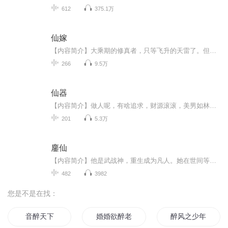
612
375.1万
仙嫁
【内容简介】大乘期的修真者，只等飞升的天雷了。但是为什么，劈来的这道雷是变异的？她不想穿越啊！成仙多美好，逍遥自在无拘无束。成亲烦恼多，公婆妯娌各个劳心。好不容易熬到头了，还想让她飞升？呃，带着老公儿子一起飞好不好？文字版权方：阅文听书...
266
9.5万
仙器
【内容简介】做人呢，有啥追求，财源滚滚，美男如林？那修仙之后呢，又有啥追求，法宝如云，天下俯首？嘘……其实咱不过是个手艺人，就是会炼些仙器，神器而已，小声点，一般人咱不告诉他。【作者/主播简介】作者：司马爱郭嘉，网络小说作家。主播：声刻时...
201
5.3万
鏖仙
【内容简介】他是武战神，重生成为凡人。她在世间等他千年，重逢后，引领他走上漫漫仙途。可他身体里，神的潜能不灭，哪怕成仙，也必要为爱、为执念，鏖战。【作者/主播】作者：花静开，网络小说作家。主播：全声工作室【购买须知】1、本作品为付费有声书...
482
3982
您是不是在找：
音醉天下
婚婚欲醉老婆大人在上
醉风之少年醉风