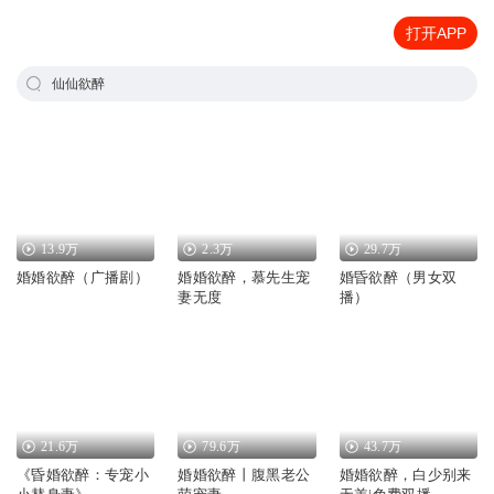
打开APP
仙仙欲醉
13.9万
2.3万
29.7万
婚婚欲醉（广播剧）
婚婚欲醉，慕先生宠
婚昏欲醉（男女双
妻无度
播）
21.6万
79.6万
43.7万
《昏婚欲醉：专宠小
婚婚欲醉丨腹黑老公
婚婚欲醉，白少别来