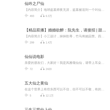
仙吟之尸仙
【内容简介】地球盗墓师夜无涯，盗墓被送到一个叫仙吟的洪荒世界，变成了一个举世皆敌的绝世大魔头。【作者/主播】作者：贫道醉日主播：风铃文化有声【购买须知】1、本作品为付费有声书，前75集为免费试听，购买成功后，即可收听，可下载重复收听。2、版权...
493
6.3万
【精品双播】婚婚欲醉：阮先生，请接招 | 甜宠&萌宝
【内容简介】小三设计，婶婶欺辱，竹马将她囚禁。四年后，她携女归来，却听闻阮氏集团总裁因青梅车祸死后，一蹶不振，成日里和一堆男人在一起混。萌宝整日担心自家妈咪嫁不出去，这不，特意从马路上带回来了一个男人，说要他嫁给她妈咪！他汗颜：“小宝贝...
299
1.4万
仙仙说电影
亲爱的朋友们，大家好！我是风雅颂仙仙，请带上耳朵奔赴一场场光影梦境。不用紧盯屏幕，闭上眼睛，跟随声音穿梭在不同的故事里！有扣人心弦的悬疑大片，有治愈心灵的温情影片，有荡气回肠的经典佳作，有充满想象的奇幻故事。每一期的精心打磨，带你读懂镜...
72
2420
五大仙之黄仙
在这个世界上有些东西可以不信，但不可以不敬，有的时候需要多一些东西保持敬畏之心，免生祸患‼️
5
12.1万
三生三世仙上仙