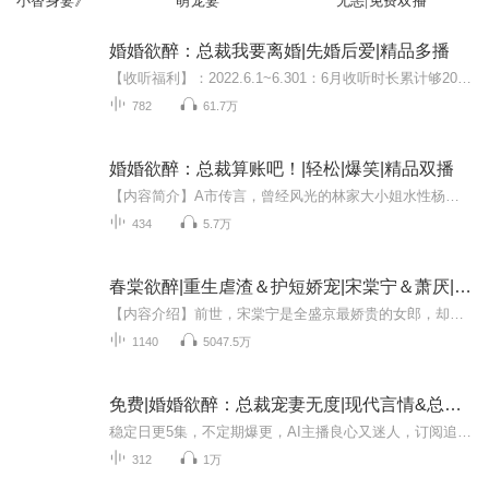
小替身妻》
萌宠妻
无恙|免费双播
婚婚欲醉：总裁我要离婚|先婚后爱|精品多播
【收听福利】：2022.6.1~6.301：6月收听时长累计够200h，点赞订阅+专辑五星10分好评，评价30字以上截图送VIP月卡 （无需抽奖、无人数限制，够就送）2：推荐朋友收听专辑，对方达到上述第1条标准，本人可再多领取一张vip月卡3：播放量每涨1w，订阅量每...
782
61.7万
婚婚欲醉：总裁算账吧！|轻松|爆笑|精品双播
【内容简介】A市传言，曾经风光的林家大小姐水性杨花，嫌贫爱富，勾三搭四。 可身为她未婚夫的齐总却对她千依百顺有求必应，宠得羡煞旁人。 林默“齐丰羽，听说君豪酒楼今天来了一批最靓的阳澄湖大闸蟹。” 齐丰羽“来人，给太太去挑几只最好的，顺便把...
434
5.7万
春棠欲醉|重生虐渣＆护短娇宠|宋棠宁＆萧厌|高甜文
【内容介绍】前世，宋棠宁是全盛京最娇贵的女郎，却因一个庶女，死在了至亲兄长和青梅竹马的未婚夫手上。重生后，棠宁再也不要当那踏脚石。冷漠偏心的兄长，她不要。爱慕白莲的表哥，她断亲。三心二意的未婚夫，她退婚。等撕开庶女嘴脸，兄长们和未婚夫跪...
1140
5047.5万
免费|婚婚欲醉：总裁宠妻无度|现代言情&总裁&豪门
稳定日更5集，不定期爆更，AI主播良心又迷人，订阅追更不迷路！ 【内容简介】 “签了这份协议，我娶你！”五年牢狱生涯结束，苏安宁被霍修祁堵在墙角逼婚。世人皆知，苏安宁杀了霍修祁的弟弟。霍修祁为了报仇，不惜搭上自己的婚姻，娶了杀人凶手苏安宁...
312
1万